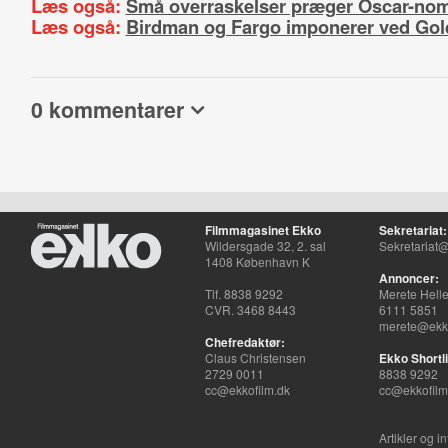
Læs også:
Små overraskelser præger Oscar-nom
Læs også:
Birdman og Fargo imponerer ved Gol
0 kommentarer
Filmmagasinet Ekko
Sekretariat:
Wildersgade 32, 2. sal
Sekretariat@
1408 København K
Annoncer:
Tlf. 8838 9292
Merete Hell
CVR. 3468 8443
6111 5851
merete@ekko
Chefredaktør:
Claus Christensen
Ekko Shortli
2729 0011
8838 9292
cc@ekkofilm.dk
cc@ekkofilm
Artikler og i