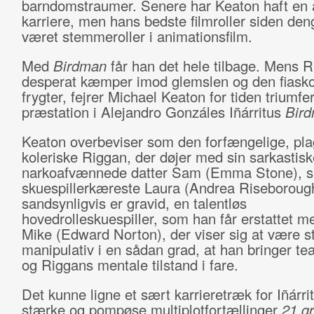
barndomstraumer. Senere har Keaton haft en 
karriere, men hans bedste filmroller siden de
været stemmeroller i animationsfilm.
Med
Birdman
får han det hele tilbage. Mens 
desperat kæmper imod glemslen og den fiask
frygter, fejrer Michael Keaton for tiden triumfer
præstation i Alejandro Gonzáles Iñárritus
Bir
Keaton overbeviser som den forfængelige, pl
koleriske Riggan, der døjer med sin sarkastis
narkoafvænnede datter Sam (Emma Stone), s
skuespillerkæreste Laura (Andrea Riseborough
sandsynligvis er gravid, en talentløs
hovedrolleskuespiller, som han får erstattet m
Mike (Edward Norton), der viser sig at være s
manipulativ i en sådan grad, at han bringer tea
og Riggans mentale tilstand i fare.
Det kunne ligne et sært karrieretræk for Iñárrit
stærke og pompøse multiplotfortællinger
21 g