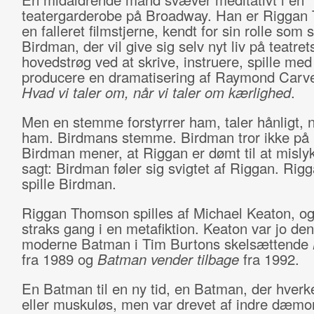
teatergarderobe på Broadway. Han er Riggan
en falleret filmstjerne, kendt for sin rolle som
Birdman, der vil give sig selv nyt liv på teatret
hovedstrøg ved at skrive, instruere, spille med
producere en dramatisering af Raymond Carve
Hvad vi taler om, når vi taler om kærlighed
.
Men en stemme forstyrrer ham, taler hånligt, 
ham. Birdmans stemme. Birdman tror ikke på
Birdman mener, at Riggan er dømt til at misly
sagt: Birdman føler sig svigtet af Riggan. Ri
spille Birdman.
Riggan Thomson spilles af Michael Keaton, og 
straks gang i en metafiktion. Keaton var jo den
moderne Batman i Tim Burtons skelsættende
fra 1989 og
Batman vender tilbage
fra 1992.
En Batman til en ny tid, en Batman, der hverke
eller muskuløs, men var drevet af indre dæmo