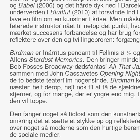
og
Babel
(2006) og det hårde dyk ned i Barce
underverden i
Biutiful
(2010) at forsvinde ind i
lave en film om en kunstner i krise. Men måsk
feterede instruktør nået til netop det punkt, hv
mærket succesens forbandelse og har brug for
reflektere over den og tvillingebroren: forgæn
Birdman
er Iñárritus pendant til Fellinis
8 ½
og
Allens
Stardust Memories
. Den bringer minde
Bob Fosses Broadway-dødsfantasi
All That Ja
sammen med John Cassavetes
Opening Nigh
de to bedste teaterfilm nogensinde.
Birdman
k
næsten helt derop, højt nok til at få de sjældn
stjerner, og for mange, der er yngre end mig, t
den vil toppe.
Den fanger noget så tidløst som den kunstner
omkring det at sætte et stykke op og reflekter
over noget så moderne som den hurtige berø
de sociale medier.