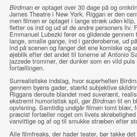
Birdman
er optaget over 30 dage på og omkrin
James Theatre i New York. Riggan er den centr
men filmen er optaget i lange stræk uden klip, 
fletter os ind og ud af de andre personers liv. 
Emmanuel Lubezki fører os glidende gennem t
lange, smalle gange, ind i garderoberne, ud p
ind på scenen og fanger det ene komiske og s
øjeblik efter det andet til tonerne af Antonio 
jazzede trommer, der dunker som en vild pul
fortællingen.
Surrealistiske indslag, hvor superhelten Birdm
gennem byens gader, stærkt subjektive skildri
Riggans deroute blandet med suverænt, realis
ekstremt humoristisk spil, gør
Birdman
til en b
opvisning. Samtidig undgår filmen tomt blær, f
præcist fortæller noget om livets skrøbelighed
vanvittige og af og til smukke stræben efter st
Alle filmfreaks, der hader teater, bør takke d