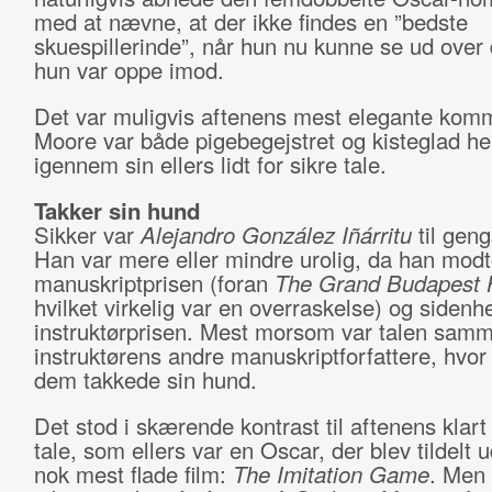
med at nævne, at der ikke findes en ”bedste
skuespillerinde”, når hun nu kunne se ud over 
hun var oppe imod.
Det var muligvis aftenens mest elegante kom
Moore var både pigebegejstret og kisteglad he
igennem sin ellers lidt for sikre tale.
Takker sin hund
Sikker var
Alejandro González Iñárritu
til geng
Han var mere eller mindre urolig, da han modt
manuskriptprisen (foran
The Grand Budapest 
hvilket virkelig var en overraskelse) og sidenh
instruktørprisen. Mest morsom var talen sa
instruktørens andre manuskriptforfattere, hvor
dem takkede sin hund.
Det stod i skærende kontrast til aftenens klart
tale, som ellers var en Oscar, der blev tildelt 
nok mest flade film:
The Imitation Game
. Men 