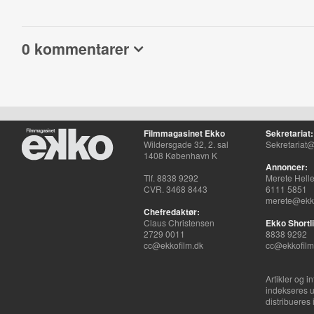
0 kommentarer
Filmmagasinet Ekko
Sekretariat:
Wildersgade 32, 2. sal
Sekretariat@
1408 København K
Annoncer:
Tlf. 8838 9292
Merete Hell
CVR. 3468 8443
6111 5851
merete@ekko
Chefredaktør:
Claus Christensen
Ekko Shortli
2729 0011
8838 9292
cc@ekkofilm.dk
cc@ekkofilm
Artikler og i
indekseres u
distribueres