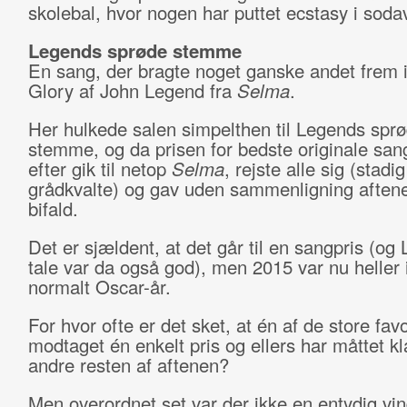
skolebal, hvor nogen har puttet ecstasy i sod
Legends sprøde stemme
En sang, der bragte noget ganske andet frem i
Glory af John Legend fra
Selma
.
Her hulkede salen simpelthen til Legends spr
stemme, og da prisen for bedste originale san
efter gik til netop
Selma
, rejste alle sig (stadig
grådkvalte) og gav uden sammenligning aftene
bifald.
Det er sjældent, at det går til en sangpris (og
tale var da også god), men 2015 var nu heller 
normalt Oscar-år.
For hvor ofte er det sket, at én af de store favo
modtaget én enkelt pris og ellers har måttet k
andre resten af aftenen?
Men overordnet set var der ikke en entydig vi