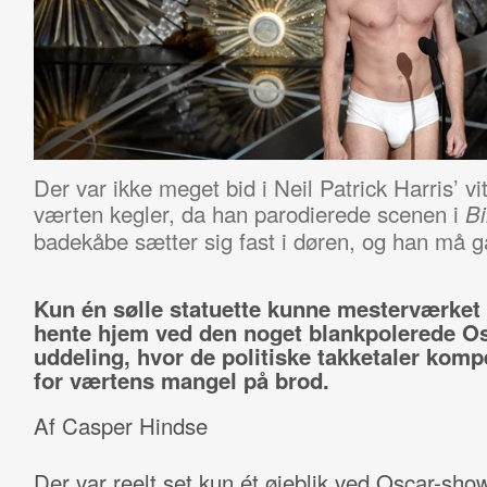
Der var ikke meget bid i Neil Patrick Harris’ v
værten kegler, da han parodierede scenen i
B
badekåbe sætter sig fast i døren, og han må gå
Kun én sølle statuette kunne mesterværket
hente hjem ved den noget blankpolerede Os
uddeling, hvor de politiske takketaler kom
for værtens mangel på brod.
Af Casper Hindse
Der var reelt set kun ét øjeblik ved Oscar-sho