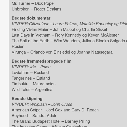
Mr. Turner – Dick Pope
Unbroken – Roger Deakins
Bedste dokumentar
VINDER:Citizenfour – Laura Poitras, Mathilde Bonnefoy og Dirk
Finding Vivian Maier – John Maloof og Charlie Siskel
Last Days In Vietnam – Rory Kennedy og Keven McAlester
The Salt of the Earth – Wim Wenders, Juliano Ribeiro Salgado
Rosier
Virunga – Orlando von Einsiedel og Joanna Natasegara
Bedste fremmedsprogede film
VINDER: Ida – Polen
Leviathan – Rusland
Tangerines – Estland
Timbuktu – Mauretanien
Wild Tales – Argentina
Bedste klipning
VINDER: Whiplash – John Cross
American Sniper – Joel Cox and Gary D. Roach
Boyhood – Sandra Adair
The Grand Budapest Hotel – Barney Pilling
The Imitation Game – William Goldenberg