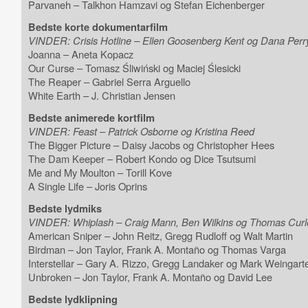
Parvaneh – Talkhon Hamzavi og Stefan Eichenberger
Bedste korte dokumentarfilm
VINDER: Crisis Hotline – Ellen Goosenberg Kent og Dana Perr
Joanna – Aneta Kopacz
Our Curse – Tomasz Śliwiński og Maciej Ślesicki
The Reaper – Gabriel Serra Arguello
White Earth – J. Christian Jensen
Bedste animerede kortfilm
VINDER: Feast – Patrick Osborne og Kristina Reed
The Bigger Picture – Daisy Jacobs og Christopher Hees
The Dam Keeper – Robert Kondo og Dice Tsutsumi
Me and My Moulton – Torill Kove
A Single Life – Joris Oprins
Bedste lydmiks
VINDER: Whiplash – Craig Mann, Ben Wilkins og Thomas Curl
American Sniper – John Reitz, Gregg Rudloff og Walt Martin
Birdman – Jon Taylor, Frank A. Montaño og Thomas Varga
Interstellar – Gary A. Rizzo, Gregg Landaker og Mark Weingart
Unbroken – Jon Taylor, Frank A. Montaño og David Lee
Bedste lydklipning