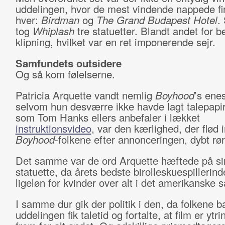
uddelingen, hvor de mest vindende nappede fir
hver:
Birdman
og
The Grand Budapest Hotel
.
tog
Whiplash
tre statuetter. Blandt andet for b
klipning, hvilket var en ret imponerende sejr.
Samfundets outsidere
Og så kom følelserne.
Patricia Arquette vandt nemlig
Boyhood
’s enes
selvom hun desværre ikke havde lagt talepapire
som Tom Hanks ellers anbefaler i lækket
instruktionsvideo
, var den kærlighed, der flød
Boyhood
-folkene efter annonceringen, dybt rø
Det samme var de ord Arquette hæftede på si
statuette, da årets bedste birolleskuespillerind
ligeløn for kvinder over alt i det amerikanske 
I samme dur gik der politik i den, da folkene 
uddelingen fik taletid og fortalte, at film er ytri