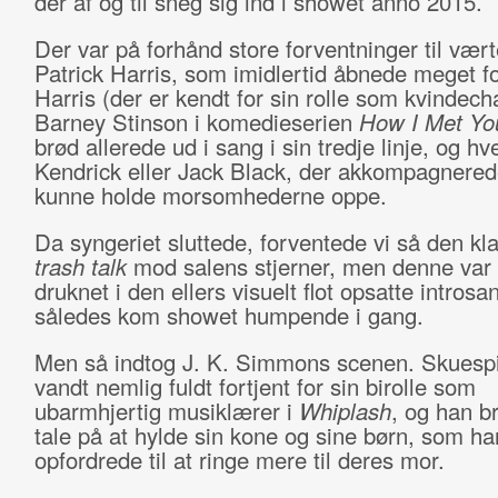
der af og til sneg sig ind i showet anno 2015.
Der var på forhånd store forventninger til vært
Patrick Harris, som imidlertid åbnede meget for
Harris (der er kendt for sin rolle som kvindec
Barney Stinson i komedieserien
How I Met Yo
brød allerede ud i sang i sin tredje linje, og h
Kendrick eller Jack Black, der akkompagnere
kunne holde morsomhederne oppe.
Da syngeriet sluttede, forventede vi så den kl
trash talk
mod salens stjerner, men denne var
druknet i den ellers visuelt flot opsatte introsa
således kom showet humpende i gang.
Men så indtog J. K. Simmons scenen. Skuespi
vandt nemlig fuldt fortjent for sin birolle som
ubarmhjertig musiklærer i
Whiplash
, og han b
tale på at hylde sin kone og sine børn, som ha
opfordrede til at ringe mere til deres mor.