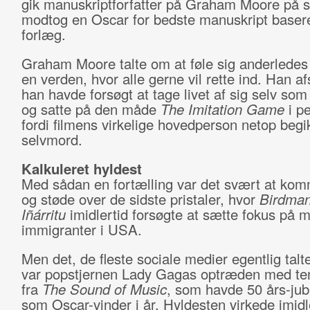
gik manuskriptforfatter på Graham Moore på 
modtog en Oscar for bedste manuskript baser
forlæg.
Graham Moore talte om at føle sig anderledes
en verden, hvor alle gerne vil rette ind. Han af
han havde forsøgt at tage livet af sig selv so
og satte på den måde
The Imitation Game
i pe
fordi filmens virkelige hovedperson netop begi
selvmord.
Kalkuleret hyldest
Med sådan en fortælling var det svært at kom
og støde over de sidste pristaler, hvor
Birdma
Iñárritu
imidlertid forsøgte at sætte fokus på 
immigranter i USA.
Men det, de fleste sociale medier egentlig tal
var popstjernen Lady Gagas optræden med t
fra
The Sound of Music
, som havde 50 års-ju
som Oscar-vinder i år. Hyldesten virkede imidl