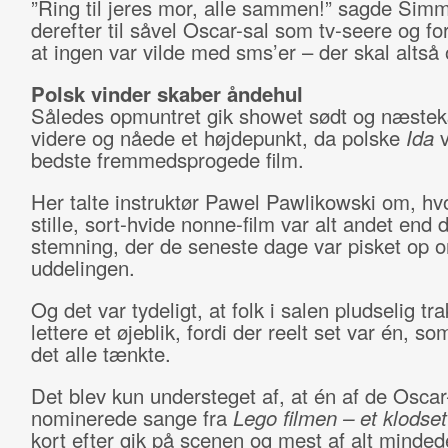
”Ring til jeres mor, alle sammen!” sagde Sim
derefter til såvel Oscar-sal som tv-seere og fo
at ingen var vilde med sms’er – der skal altså o
Polsk vinder skaber åndehul
Således opmuntret gik showet sødt og næstek
videre og nåede et højdepunkt, da polske
Ida
v
bedste fremmedsprogede film.
Her talte instruktør Pawel Pawlikowski om, h
stille, sort-hvide nonne-film var alt andet end 
stemning, der de seneste dage var pisket op 
uddelingen.
Og det var tydeligt, at folk i salen pludselig tra
lettere et øjeblik, fordi der reelt set var én, s
det alle tænkte.
Det blev kun understeget af, at én af de Oscar
nominerede sange fra
Lego filmen – et klodset
kort efter gik på scenen og mest af alt minde