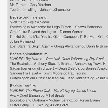
Mr. Turner – Gary Yershon
Teorien om alting – Jóhann Jóhannsson
Bedste originale sang
VINDER: Glory fra Selma
Everything is Awesome fra Lego Filmen – Shawn Patterson
Grateful fra Beyond the Lights – Dianne Warren
I’m Not Gonna Miss You fra Glenn Campbell: I’ll Be Me – Glen
Julian Raymond
Lost Stars fra Begin Again – Gregg Alexander og Danielle Brise
Bedste animationsfilm
VINDER: Big Hero 6 – Don Hall, Chris Williams og Roy Conli
The Boxtrolls – Anthony Stacchi, Graham Annable og Travis Kn
Sådan træner du din drage 2 – Dean DeBlois og Bonnie Arnold
Sangen Fra Havet – Tomm Moore og Paul Young
Fortællingen om Prinsesse Kaguya – Isao Takahata og Yoshiak
Bedste kortfilm
VINDER: The Phone Call – Mat Kirkby og James Lucas
Aya – Oded Binnun og Mihal Brezis
Boogaloo and Graham – Michael Lennox og Ronan Blaney
Butter Lamp – Hu Wei og Julien Féret