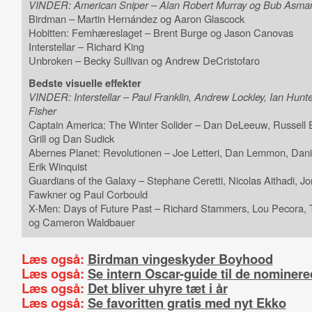
VINDER: American Sniper – Alan Robert Murray og Bub Asma
Birdman – Martin Hernández og Aaron Glascock
Hobitten: Femhæreslaget – Brent Burge og Jason Canovas
Interstellar – Richard King
Unbroken – Becky Sullivan og Andrew DeCristofaro
Bedste visuelle effekter
VINDER: Interstellar – Paul Franklin, Andrew Lockley, Ian Hunte
Fisher
Captain America: The Winter Solider – Dan DeLeeuw, Russell E
Grill og Dan Sudick
Abernes Planet: Revolutionen – Joe Letteri, Dan Lemmon, Danie
Erik Winquist
Guardians of the Galaxy – Stephane Ceretti, Nicolas Aithadi, J
Fawkner og Paul Corbould
X-Men: Days of Future Past – Richard Stammers, Lou Pecora, 
og Cameron Waldbauer
Læs også:
Birdman vingeskyder Boyhood
Læs også:
Se intern Oscar-guide til de nominer
Læs også:
Det bliver uhyre tæt i år
Læs også:
Se favoritten gratis med nyt Ekko