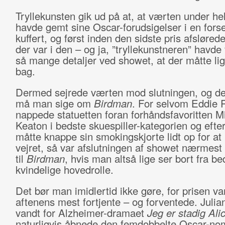
Tryllekunsten gik ud på at, at værten under h
havde gemt sine Oscar-forudsigelser i en forse
kuffert, og først inden den sidste pris afsløred
der var i den – og ja, ”tryllekunstneren” havde
så mange detaljer ved showet, at der måtte li
bag.
Dermed sejrede værten mod slutningen, og d
må man sige om
Birdman
. For selvom Eddie
nappede statuetten foran forhåndsfavoritten M
Keaton i bedste skuespiller-kategorien og efte
måtte knappe sin smokingskjorte lidt op for at
vejret, så var afslutningen af showet nærmest
til
Birdman
, hvis man altså lige ser bort fra be
kvindelige hovedrolle.
Det bør man imidlertid ikke gøre, for prisen va
aftenens mest fortjente – og forventede. Juli
vandt for Alzheimer-dramaet
Jeg er stadig Ali
naturligvis åbnede den femdobbelte Oscar-no