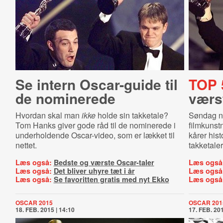
Se intern Oscar-guide til
TOP 
de nominerede
værst
Hvordan skal man
ikke
holde sin takketale?
Søndag na
Tom Hanks giver gode råd til de nominerede i
filmkunstn
underholdende Oscar-video, som er lækket til
kårer his
nettet.
takketaler
Læs også:
Bedste og værste Oscar-taler
Læs også
Læs også:
Det bliver uhyre tæt i år
Læs også
Læs også:
Se favoritten gratis med nyt Ekko
Læs også
OSCAR 2015
OSCAR 201
18. FEB. 2015 | 14:10
17. FEB. 201