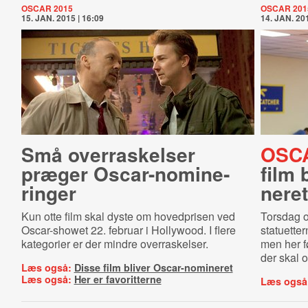
OSCAR 2015
OSCAR 201
15. JAN. 2015 | 16:09
14. JAN. 201
Små overraskelser
OSC
præger Oscar-​no­mi­ne­
film 
rin­ger
ne­ret
Kun otte film skal dyste om hovedprisen ved
Torsdag o
Oscar-showet 22. februar i Hollywood. I flere
statuetter
kategorier er der mindre overraskelser.
men her f
der skal o
Læs også:
Disse film bliver Oscar-nomineret
Læs også:
Her er favoritterne
Læs også