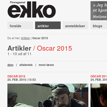
forside
artikler
anmeldelser
blogs
Du er her:
Artikler
|
Oscar 2015
Artikler
/ Oscar 2015
1 - 10 ud af 11
dato
|
alfabetisk
|
mest læste
OSCAR 2015
OSCAR 201
25. FEB. 2015 | 13:53
24. FEB. 201