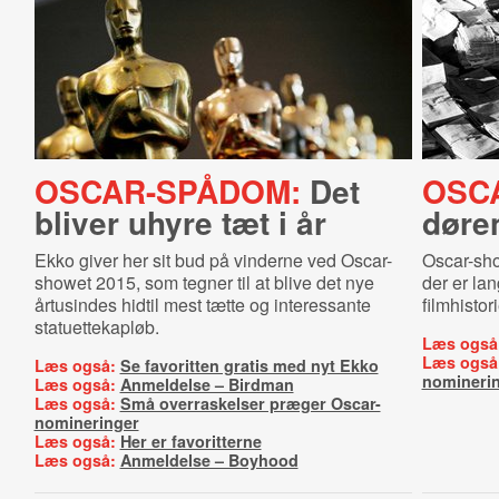
OSCAR-SPÅDOM:
Det
OSC
bliver uhyre tæt i år
døren
Ekko giver her sit bud på vinderne ved Oscar-
Oscar-sho
showet 2015, som tegner til at blive det nye
der er lan
årtusindes hidtil mest tætte og interessante
filmhistor
statuettekapløb.
Læs også
Læs også
Læs også:
Se favoritten gratis med nyt Ekko
nomineri
Læs også:
Anmeldelse – Birdman
Læs også:
Små overraskelser præger Oscar-
nomineringer
Læs også:
Her er favoritterne
Læs også:
Anmeldelse – Boyhood