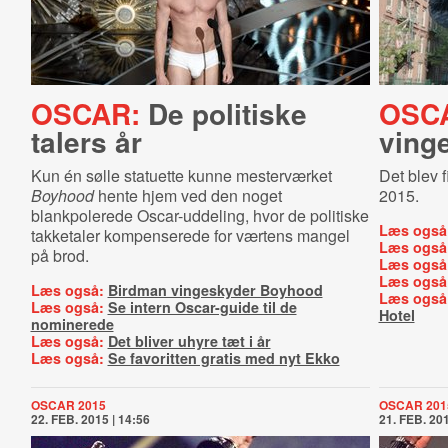
OSCAR:
De politiske
OSC
talers år
ving
Kun én sølle statuette kunne mesterværket
Det blev 
Boyhood
hente hjem ved den noget
2015.
blankpolerede Oscar-uddeling, hvor de politiske
Læs også
takketaler kompenserede for værtens mangel
Læs også
på brod.
Læs også
Læs også
Læs også:
Birdman vingeskyder Boyhood
Læs også
Læs også:
Se intern Oscar-guide til de
Hotel
nominerede
Læs også:
Det bliver uhyre tæt i år
Læs også:
Se favoritten gratis med nyt Ekko
OSCAR 2015
OSCAR 201
22. FEB. 2015 | 14:56
21. FEB. 201