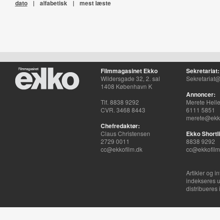
dato
|
alfabetisk
|
mest læste
Filmmagasinet Ekko
Sekretariat:
Wildersgade 32, 2. sal
Sekretariat@
1408 København K
Annoncer:
Tlf. 8838 9292
Merete Hell
CVR. 3468 8443
6111 5851
merete@ekko
Chefredaktør:
Claus Christensen
Ekko Shortli
2729 0011
8838 9292
cc@ekkofilm.dk
cc@ekkofilm
Artikler og i
indekseres u
distribueres