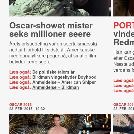
Oscar-showet mister
POR
seks millioner seere
vind
Red
Årets prisuddeling var en seertalsmæssig
nedtur i forhold til sidste år. Amerikanske
Han kan g
medieanalytikere peger på, at smalle film
efter Osc
betyder færre seere.
Næste udf
verdens f
Læs også:
De politiske talers år
Læs også:
Birdman vingeskyder Boyhood
Læs også
Læs også:
Anmeldelse – American Sniper
Læs også
Læs også:
Anmeldelse – Birdman
Læs også
OSCAR 2015
OSCAR 201
23. FEB. 2015 | 12:32
23. FEB. 201