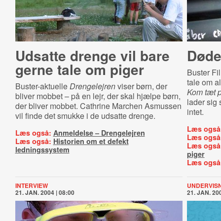
Udsatte drenge vil bare
Døde
gerne tale om piger
Buster Film
tale om a
Buster-aktuelle
Drengelejren
viser børn, der
Kom tæt 
bliver mobbet – på en lejr, der skal hjælpe børn,
lader sig 
der bliver mobbet. Cathrine Marchen Asmussen
intet.
vil finde det smukke i de udsatte drenge.
Læs også
Læs også:
Anmeldelse – Drengelejren
Læs også
Læs også:
Historien om et defekt
Læs også
ledningssystem
piger
Læs også
INTERVIEW
UNDERVIS
21. JAN. 2004 | 08:00
21. JAN. 200