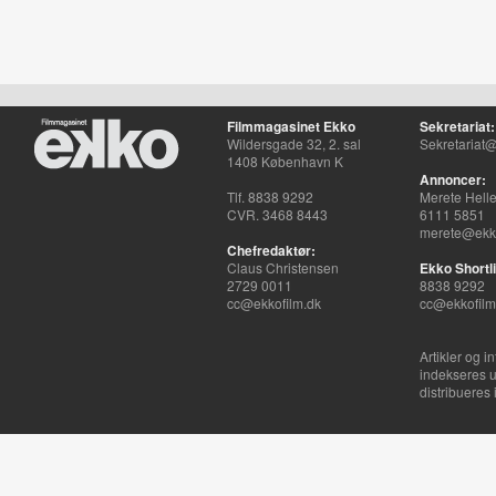
Filmmagasinet Ekko
Sekretariat:
Wildersgade 32, 2. sal
Sekretariat@
1408 København K
Annoncer:
Tlf. 8838 9292
Merete Hell
CVR. 3468 8443
6111 5851
merete@ekko
Chefredaktør:
Claus Christensen
Ekko Shortli
2729 0011
8838 9292
cc@ekkofilm.dk
cc@ekkofilm
Artikler og i
indekseres u
distribueres