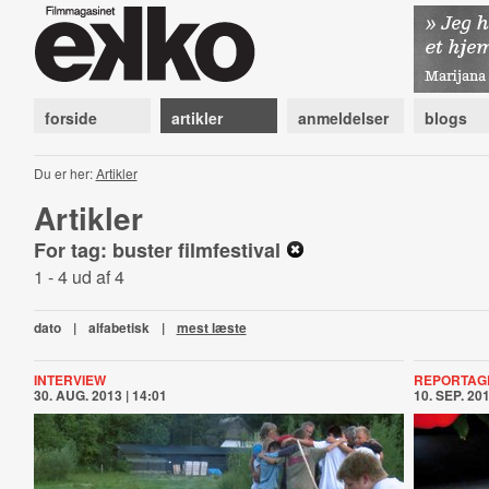
forside
artikler
anmeldelser
blogs
Du er her:
Artikler
Artikler
For tag: buster filmfestival
1 - 4 ud af 4
dato
|
alfabetisk
|
mest læste
INTERVIEW
REPORTAG
30. AUG. 2013 | 14:01
10. SEP. 201