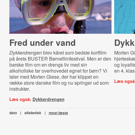
Fred under vand
Dykk
Dykkerdrengen
blev kåret som bedste kortfilm
Morten G
på årets BUSTER Børnefilmfestival. Men er den
hjerteskæ
barske film om en drengs liv med sin
og loyalit
alkoholiske far overhovedet egnet for børn? Vi
en 4. klas
taler med Morten Giese, der har klippet en
Læs også
række store danske film og nu springer ud som
instruktør.
Læs også:
Dykkerdrengen
dato
|
alfabetisk
|
mest læste