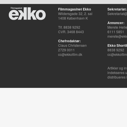
Filmmagasinet Ekko
Sekretariat:
Wildersgade 32, 2. sal
Sekretariat@
1408 København K
Annoncer:
Tlf. 8838 9292
Merete Hell
CVR. 3468 8443
6111 5851
merete@ekko
Chefredaktør:
Claus Christensen
Ekko Shortli
2729 0011
8838 9292
cc@ekkofilm.dk
cc@ekkofilm
Artikler og i
indekseres u
distribueres