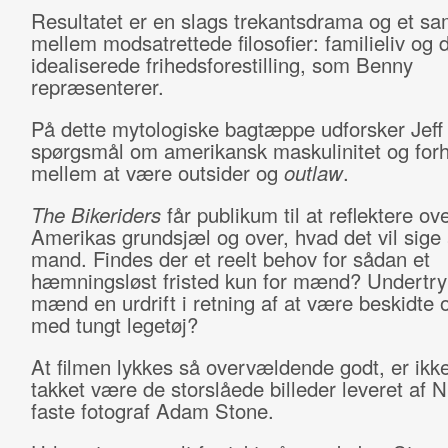
Resultatet er en slags trekantsdrama og et 
mellem modsatrettede filosofier: familieliv og 
idealiserede frihedsforestilling, som Benny
repræsenterer.
På dette mytologiske bagtæppe udforsker Jeff
spørgsmål om amerikansk maskulinitet og forh
mellem at være outsider og
outlaw
.
The Bikeriders
får publikum til at reflektere ov
Amerikas grundsjæl og over, hvad det vil sige
mand. Findes der et reelt behov for sådan et
hæmningsløst fristed kun for mænd? Undertryk
mænd en urdrift i retning af at være beskidte 
med tungt legetøj?
At filmen lykkes så overvældende godt, er ikk
takket være de storslåede billeder leveret af N
faste fotograf Adam Stone.