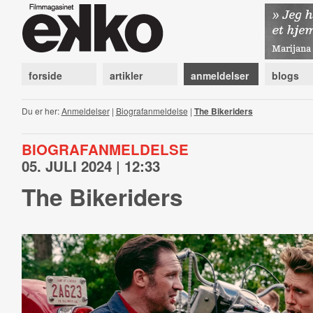
forside
artikler
anmeldelser
blogs
Du er her:
Anmeldelser
|
Biografanmeldelse
|
The Bikeriders
BIOGRAFANMELDELSE
05. JULI 2024 | 12:33
The Bikeriders