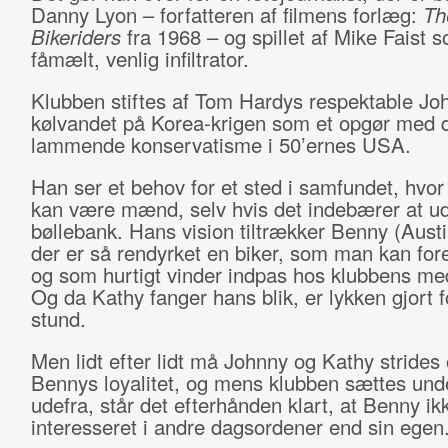
Danny Lyon – forfatteren af filmens forlæg:
Th
Bikeriders
fra 1968 – og spillet af Mike Faist 
fåmælt, venlig infiltrator.
Klubben stiftes af Tom Hardys respektable Joh
kølvandet på Korea-krigen som et opgør med 
lammende konservatisme i 50’ernes USA.
Han ser et behov for et sted i samfundet, hv
kan være mænd, selv hvis det indebærer at u
bøllebank. Hans vision tiltrækker Benny (Austi
der er så rendyrket en biker, som man kan fores
og som hurtigt vinder indpas hos klubbens m
Og da Kathy fanger hans blik, er lykken gjort f
stund.
Men lidt efter lidt må Johnny og Kathy strides
Bennys loyalitet, og mens klubben sættes und
udefra, står det efterhånden klart, at Benny ik
interesseret i andre dagsordener end sin egen