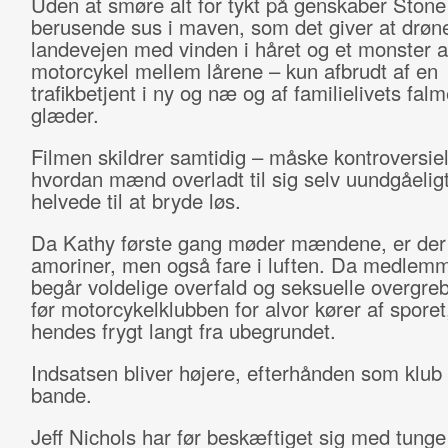
Uden at smøre alt for tykt på genskaber Stone
berusende sus i maven, som det giver at drøn
landevejen med vinden i håret og et monster a
motorcykel mellem lårene – kun afbrudt af en
trafikbetjent i ny og næ og af familielivets fal
glæder.
Filmen skildrer samtidig – måske kontroversiel
hvordan mænd overladt til sig selv uundgåeligt 
helvede til at bryde løs.
Da Kathy første gang møder mændene, er der 
amoriner, men også fare i luften. Da medlem
begår voldelige overfald og seksuelle overgre
før motorcykelklubben for alvor kører af sporet
hendes frygt langt fra ubegrundet.
Indsatsen bliver højere, efterhånden som klub b
bande.
Jeff Nichols har før beskæftiget sig med tunge