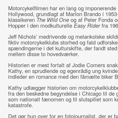
Motorcykelfilmen har en lang og imponerende h
Hollywood, grundlagt af Marlon Brando i 1953
klassikeren
The Wild One
og af Peter Fonda o
Hopper i den modkulturelle
Easy Rider
fra 196
Jeff Nichols’ medrivende og melankolske skildr
fiktiv motorcykelklubs storhed og fald udforske
spændingerne i det kulturskifte, der fandt sted
mellem disse to hovedværker.
Historien er mest fortalt af Jodie Comers snak
Kathy, en sprudlende og egenrådig ung kvinde
indleder en romance med den fåmælte biker B
Kathy udlægger historien om motorcykelklubb
fra den beskedne begyndelse i Chicago til de 
som nationalt fænomen og til slutspillet som k
katastrofe.
Det gør hun over for en fotojournalist, der er 