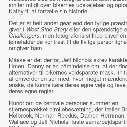
smiler mildt over bikernes udskejelser og opfor
Kathy til at fortælle sin historie.
Det er et helt andet gear end den fyrige præsta
giver i
West Side Story
eller den spændstige e
Challengers
, men fotografens stilhed bliver en
iøjnefaldende kontrast til de livlige personlighe
omgiver ham.
Måske er det derfor, Jeff Nichols skrev karakte
filmen. Danny er en påmindelse om, at der fin
alternativer til bikernes voldsparate maskulini
at omverdenen ser med, hvor meget mændene 
ønske, de kunne køre deres egne veje og leve 
deres egne regler.
Rundt om de centrale personer summer en
stjernespækket birollebesætning, der tæller B
Holbrook, Norman Reedus, Damon Herriman,
Wallace og Jeff Nichols’ faste samarbejdspart