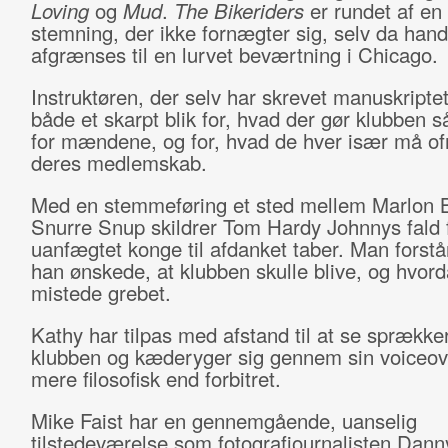
Loving
og
Mud
.
The Bikeriders
er rundet af en
stemning, der ikke fornægter sig, selv da hand
afgrænses til en lurvet beværtning i Chicago.
Instruktøren, der selv har skrevet manuskripte
både et skarpt blik for, hvad der gør klubben så
for mændene, og for, hvad de hver især må ofr
deres medlemskab.
Med en stemmeføring et sted mellem Marlon 
Snurre Snup skildrer Tom Hardy Johnnys fald 
uanfægtet konge til afdanket taber. Man forstå
han ønskede, at klubben skulle blive, og hvor
mistede grebet.
Kathy har tilpas med afstand til at se sprækker
klubben og kæderyger sig gennem sin voiceove
mere filosofisk end forbitret.
Mike Faist har en gennemgående, uanselig
tilstedeværelse som fotografjournalisten Dann