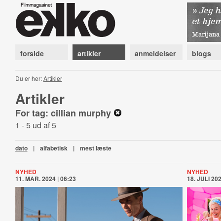
forside
artikler
anmeldelser
blogs
Du er her:
Artikler
Artikler
For tag: cillian murphy
1 - 5 ud af 5
dato
|
alfabetisk
|
mest læste
NYHED
NYHED
11. MAR. 2024 | 06:23
18. JULI 202