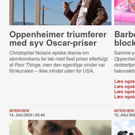
Oppenheimer triumferer
Barb
med syv Oscar-priser
bloc
Christopher Nolans episke drama om
Samme pr
atombombens far løb med flest priser efterfulgt
Oppenhe
af
Poor Things
, men den egentlige vinder var
dobbeltpr
filmkunsten – ikke mindst uden for USA.
hævnakti
Læs også
Læs også
Læs også
Læs også
INTERVIEW
INTERVIEW
14. JULI 2023 | 23:44
12. JULI 202