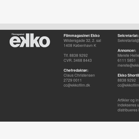
Filmmagasinet Ekko
Sekretariat:
Wildersgade 32, 2. sal
Sekretariat@
1408 København K
Annoncer:
Tlf. 8838 9292
Merete Hell
CVR. 3468 8443
6111 5851
merete@ekko
Chefredaktør:
Claus Christensen
Ekko Shortli
2729 0011
8838 9292
cc@ekkofilm.dk
cc@ekkofilm
Artikler og i
indekseres u
distribueres