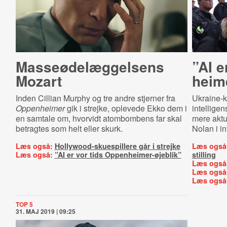
Mas­seø­de­læg­gel­sens
”AI e
Mozart
hei­me
Inden Cillian Murphy og tre andre stjerner fra
Ukraine-k
Oppenheimer
gik i strejke, oplevede Ekko dem i
intellige
en samtale om, hvorvidt atombombens far skal
mere aktu
betragtes som helt eller skurk.
Nolan i i
Læs også:
Hollywood-skuespillere går i strejke
Læs også
Læs også:
”AI er vor tids Oppenheimer-øjeblik”
stilling
Læs også
Læs også
Læs også
TOP 5
31. MAJ 2019 | 09:25