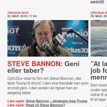
pædofili
CPH:DOX 2019
CPH:DOX 2
22. MAR. 2019 | 17:04
29. MAR. 20
STEVE BANNON:
Geni
”At l
eller taber?
job 
menn
Cph:Dox viser to film om Steve Bannon, der
førte Trump til triumf. I den ene fremstår han som
Den russi
et ondt geni. I den anden en ligner han en
under op
sørgelig taber.
vidne til 
til at tag
Læs også:
Steve Bannon – strategen bag Trump
Læs også:
Hvad vil Steve Bannon?