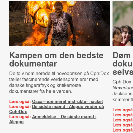
Kampen om den bedste
Døm M
dokumentar
do­ku
selv
De tolv nominerede til hovedprisen på Cph:Dox
tæller fascinerende verdenspremierer med
Cph:Dox h
danske fingeraftryk og kritikerroste
Neverlan
dokumentarer fra hele verden.
Jacksons 
kommer ti
Læs også:
Oscar-nomineret instruktør hacket
Læs også:
De sidste mænd i Aleppo vinder på
Læs også
Cph:Dox
Læs også
Læs også:
Anmeldelse – De sidste mænd i
Læs også
Aleppo
Læs også
Læs også