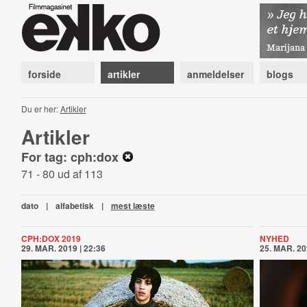
forside
artikler
anmeldelser
blogs
Du er her:
Artikler
Artikler
For tag: cph:dox
71 - 80 ud af 113
dato
|
alfabetisk
|
mest læste
CPH:DOX 2019
NYHED
29. MAR. 2019 | 22:36
25. MAR. 20