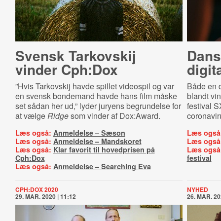
Svensk Tarkovskij
Dans
vinder Cph:Dox
digit
”Hvis Tarkovskij havde spillet videospil og var
Både en d
en svensk bondemand havde hans film måske
blandt vi
set sådan her ud,” lyder juryens begrundelse for
festival S
at vælge
Ridge
som vinder af Dox:Award.
coronaviru
Læs også:
Anmeldelse – Sæson
Læs også
Læs også:
Anmeldelse – Mandskoret
Læs også
Læs også:
Klar favorit til hovedprisen på
Læs også
Cph:Dox
festival
Læs også:
Anmeldelse – Searching Eva
CPH:DOX 2020
NYHED
29. MAR. 2020 | 11:12
26. MAR. 20