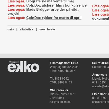
Læs også:
Biograferne må vente til maj
Læs også:
Cph:Dox afslører film i konkurrence
Læs også
Læs også:
Mads Brügger arbejder på vildt
Læs også
projekt
Læs også
Læs også:
Cph:Dox rykker fra marts til april
dokument
dato
|
alfabetisk
|
mest læste
Filmmagasinet Ekko
Sekretariat:
Wildersgade 32, 2. sal
Sekretariat@
1408 København K
Annoncer:
Tlf. 8838 9292
Merete Hell
CVR. 3468 8443
6111 5851
merete@ekko
Chefredaktør:
Claus Christensen
Ekko Shortli
2729 0011
8838 9292
cc@ekkofilm.dk
cc@ekkofilm