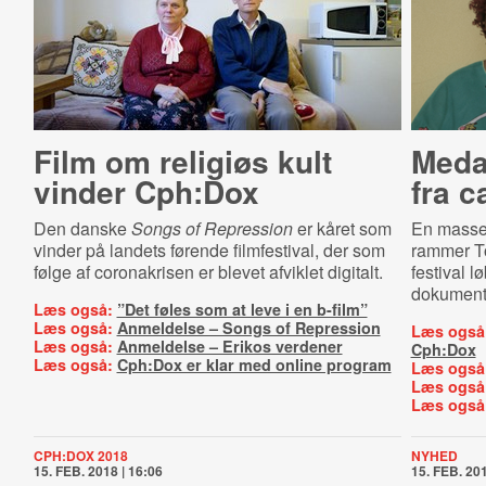
Film om religiøs kult
Meda
vinder Cph:Dox
fra c
Den danske
Songs of Repression
er kåret som
En masse
vinder på landets førende filmfestival, der som
rammer Tor
følge af coronakrisen er blevet afviklet digitalt.
festival l
dokument
Læs også:
”Det føles som at leve i en b-film”
Læs også:
Anmeldelse – Songs of Repression
Læs også
Læs også:
Anmeldelse – Erikos verdener
Cph:Dox
Læs også:
Cph:Dox er klar med online program
Læs også
Læs også
Læs også
CPH:DOX 2018
NYHED
15. FEB. 2018 | 16:06
15. FEB. 201