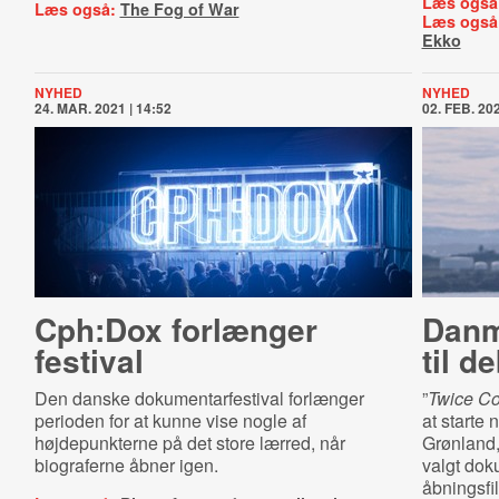
Læs også
Læs også:
The Fog of War
Læs også
Ekko
NYHED
NYHED
24. MAR. 2021 | 14:52
02. FEB. 202
Cph:Dox forlænger
Danm
festival
til d
Den danske dokumentarfestival forlænger
”
Twice Co
perioden for at kunne vise nogle af
at starte
højdepunkterne på det store lærred, når
Grønland,
biograferne åbner igen.
valgt dok
åbningsfi