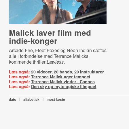
Malick laver film med
indie-konger
Arcade Fire, Fleet Foxes og Neon Indian sættes
alle i forbindelse med Terrence Malicks
kommende thriller
Lawless
.
Læs også:
20 videoer, 20 bands, 20 instruktører
Læs også:
Terrence Malick øger tempoet
Læs også:
Terrence Malick vinder i Cannes
Læs også:
Den sky og mytologiske filmpoet
dato
|
alfabetisk
|
mest læste