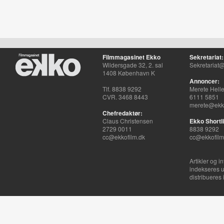
Filmmagasinet Ekko
Sekretariat:
Wildersgade 32, 2. sal
Sekretariat@
1408 København K
Annoncer:
Tlf. 8838 9292
Merete Hell
CVR. 3468 8443
6111 5851
merete@ekko
Chefredaktør:
Claus Christensen
Ekko Shortli
2729 0011
8838 9292
cc@ekkofilm.dk
cc@ekkofilm
Artikler og i
indekseres u
distribueres