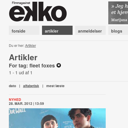
forside
artikler
anmeldelser
blogs
Du er her:
Artikler
Artikler
For tag: fleet foxes
1 - 1 ud af 1
dato
|
alfabetisk
|
mest læste
NYHED
28. MAR. 2012 | 13:59