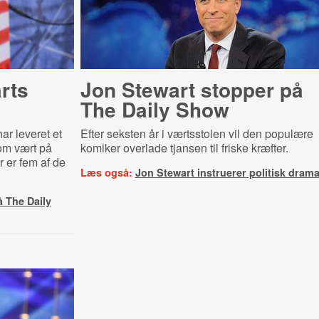
rts
Jon Stewart stopper på
The Daily Show
ar leveret et
Efter seksten år i værtsstolen vil den populære
som vært på
komiker overlade tjansen til friske kræfter.
 er fem af de
Læs også:
Jon Stewart instruerer politisk dram
 The Daily