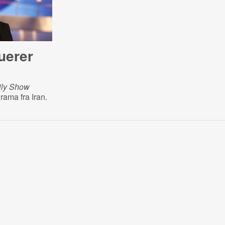
uerer
ily Show
rama fra Iran.