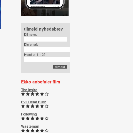
tilmeld nyhedsbrev
Dit navn:
Din email:
Hvad er 1 + 2?
a
Ekko anbefaler film
The Invite
Evil Dead Burn
Following
Wasteman