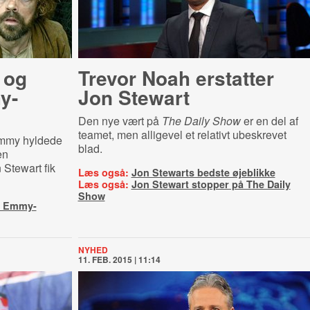
 og
Trevor Noah erstatter
y-
Jon Stewart
Den nye vært på
The Daily Show
er en del af
teamet, men alligevel et relativt ubeskrevet
Emmy hyldede
blad.
en
 Stewart fik
Læs også:
Jon Stewarts bedste øjeblikke
Læs også:
Jon Stewart stopper på The Daily
Show
r Emmy-
NYHED
11. FEB. 2015 | 11:14