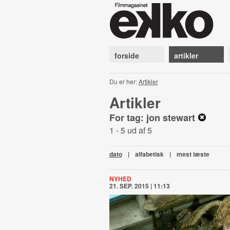
forside
artikler
Du er her:
Artikler
Artikler
For tag: jon stewart
1 - 5 ud af 5
dato
|
alfabetisk
|
mest læste
NYHED
21. SEP. 2015 | 11:13