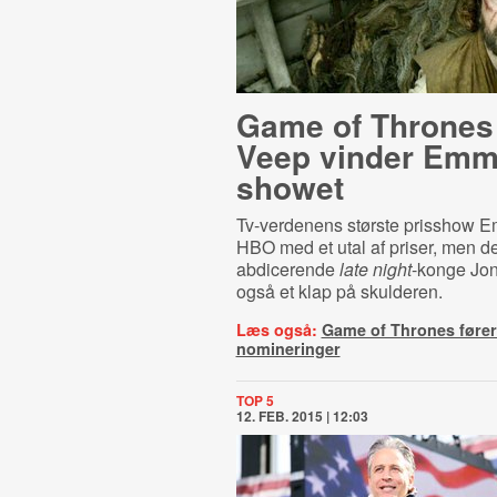
Game of Thrones
Veep vinder Emm
showet
Tv-verdenens største prisshow 
HBO med et utal af priser, men d
abdicerende
late night
-konge Jon
også et klap på skulderen.
Læs også:
Game of Thrones føre
nomineringer
TOP 5
12. FEB. 2015 | 12:03