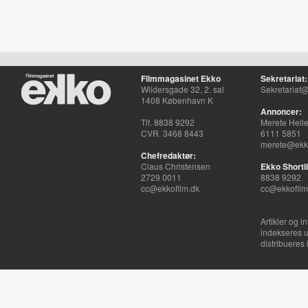
Filmmagasinet Ekko
Sekretariat:
Wildersgade 32, 2. sal
Sekretariat@
1408 København K
Annoncer:
Tlf. 8838 9292
Merete Hell
CVR. 3468 8443
6111 5851
merete@ekko
Chefredaktør:
Claus Christensen
Ekko Shortli
2729 0011
8838 9292
cc@ekkofilm.dk
cc@ekkofilm
Artikler og i
indekseres u
distribueres