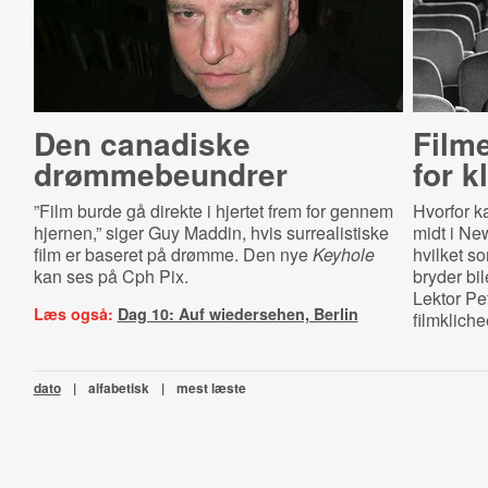
Den canadiske
Film
drømmebeundrer
for k
”Film burde gå direkte i hjertet frem for gennem
Hvorfor k
hjernen,” siger Guy Maddin, hvis surrealistiske
midt i New
film er baseret på drømme. Den nye
Keyhole
hvilket s
kan ses på Cph Pix.
bryder bil
Lektor Pe
Læs også:
Dag 10: Auf wiedersehen, Berlin
filmkliche
dato
|
alfabetisk
|
mest læste