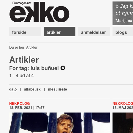
forside
artikler
anmeldelser
blogs
Du er her:
Artikler
Artikler
For tag: luis buñuel
1 - 4 ud af 4
dato
|
alfabetisk
|
mest læste
NEKROLOG
NEKROLOG
18. FEB. 2021 | 17:57
18. MAJ 202