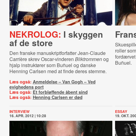
NEKROLOG:
I skyggen
Fran
af de store
Skuespill
roller so
Den franske manuskriptforfatter Jean-Claude
fordærvet 
Carrière skrev Oscar-vinderen
Bliktrommen
og
Buñuel.
hjalp instruktører som Buñuel og danske
Henning Carlsen med at finde deres stemme.
Læs også:
Anmeldelse – Van Gogh – Ved
evighedens port
Læs også:
Et forbløffende åbent sind
Læs også:
Henning Carlsen er død
INTERVIEW
ESSAY
16. APR. 2012 | 10:28
19. OKT. 200