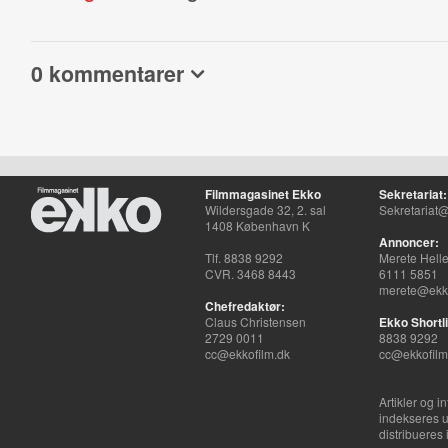
0 kommentarer
Filmmagasinet Ekko
Sekretariat:
Wildersgade 32, 2. sal
Sekretariat@
1408 København K
Annoncer:
Tlf. 8838 9292
Merete Hell
CVR. 3468 8443
6111 5851
merete@ekko
Chefredaktør:
Claus Christensen
Ekko Shortli
2729 0011
8838 9292
cc@ekkofilm.dk
cc@ekkofilm
Artikler og i
indekseres u
distribueres