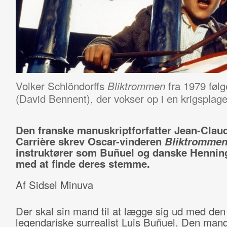
Volker Schlöndorffs
fra 1979 føl
Bliktrommen
(David Bennent), der vokser op i en krigspla
Den franske manuskriptforfatter Jean-Clau
Carrière skrev Oscar-vinderen
Bliktromme
instruktører som Buñuel og danske Hennin
med at finde deres stemme.
Af Sidsel Minuva
Der skal sin mand til at lægge sig ud med den
legendariske surrealist Luis Buñuel. Den mand