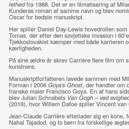
lethed
fra 1988. Det er en filmatisering af Mila
Kunderas roman af samme navn og blev nomine
Oscar for bedste manuskript.
Her spiller Daniel Day-Lewis hovedrollen som 
Tomas, der efter den sovjetiske invasion i 60’
Tjekkoslovakiet kæmper med både karrieren o
kærligheden.
På sine ældre år skrev Carrière flere film om s
kunstnere.
Manuskriptforfatteren lavede sammen med Mi
Forman i 2006
Goya’s Ghost
, der handler om 
franske maler Francisco Goya. En af hans sids
blev Julian Schnabels
Van Gogh – ved evighed
(2018), hvor Willem Dafoe spiller Vincent van
Jean-Claude Carrière efterlader sig en kone, f
Nahal Tajadod, og to børn fra forskellige ægte