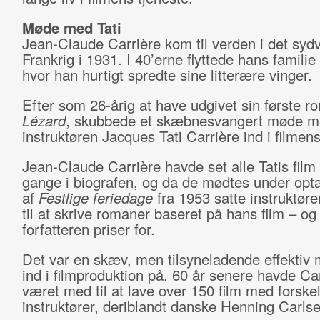
Møde med Tati
Jean-Claude Carrière kom til verden i det sydv
Frankrig i 1931. I 40’erne flyttede hans familie t
hvor han hurtigt spredte sine litterære vinger.
Efter som 26-årig at have udgivet sin første r
Lézard
, skubbede et skæbnesvangert møde 
instruktøren Jacques Tati Carrière ind i filmen
Jean-Claude Carrière havde set alle Tatis film 
gange i biografen, og da de mødtes under opt
af
Festlige feriedage
fra 1953 satte instruktøre
til at skrive romaner baseret på hans film – o
forfatteren priser for.
Det var en skæv, men tilsyneladende effektiv 
ind i filmproduktion på. 60 år senere havde Ca
været med til at lave over 150 film med forskel
instruktører, deriblandt danske Henning Carlse