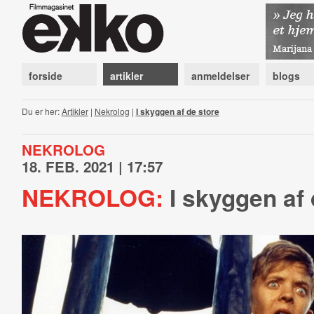
forside
artikler
anmeldelser
blogs
Du er her:
Artikler
|
Nekrolog
|
I skyggen af de store
NEKROLOG
18. FEB. 2021 | 17:57
NEKROLOG:
I skyggen af 