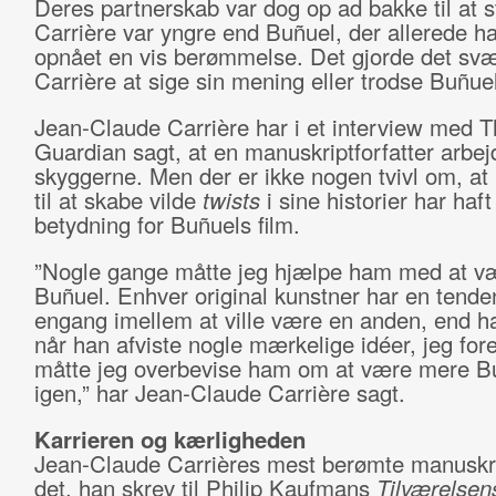
Deres partnerskab var dog op ad bakke til at 
Carrière var yngre end Buñuel, der allerede h
opnået en vis berømmelse. Det gjorde det svæ
Carrière at sige sin mening eller trodse Buñuel
Jean-Claude Carrière har i et interview med T
Guardian sagt, at en manuskriptforfatter arbej
skyggerne. Men der er ikke nogen tvivl om, at
til at skabe vilde
twists
i sine historier har haf
betydning for Buñuels film.
”Nogle gange måtte jeg hjælpe ham med at v
Buñuel. Enhver original kunstner har en tenden
engang imellem at ville være en anden, end h
når han afviste nogle mærkelige idéer, jeg for
måtte jeg overbevise ham om at være mere B
igen,” har Jean-Claude Carrière sagt.
Karrieren og kærligheden
Jean-Claude Carrières mest berømte manuskri
det, han skrev til Philip Kaufmans
Tilværelsens