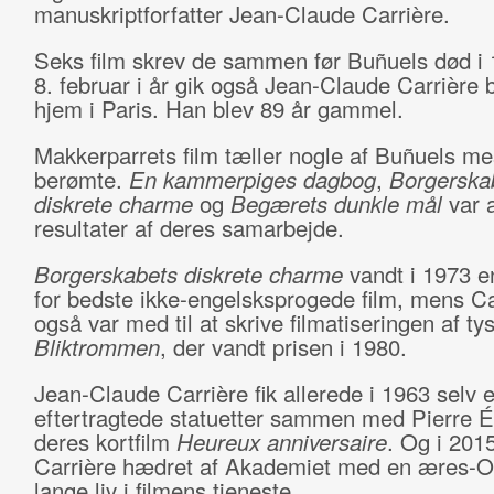
manuskriptforfatter Jean-Claude Carrière.
Seks film skrev de sammen før Buñuels død i
8. februar i år gik også Jean-Claude Carrière bo
hjem i Paris. Han blev 89 år gammel.
Makkerparrets film tæller nogle af Buñuels me
berømte.
En kammerpiges dagbog
,
Borgerska
diskrete charme
og
Begærets dunkle mål
var a
resultater af deres samarbejde.
Borgerskabets diskrete charme
vandt i 1973 
for bedste ikke-engelsksprogede film, mens Ca
også var med til at skrive filmatiseringen af ty
Bliktrommen
, der vandt prisen i 1980.
Jean-Claude Carrière fik allerede i 1963 selv 
eftertragtede statuetter sammen med Pierre Ét
deres kortfilm
Heureux anniversaire
. Og i 201
Carrière hædret af Akademiet med en æres-Osc
lange liv i filmens tjeneste.