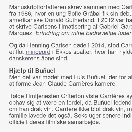
Manuskriptforfatteren skrev sammen med Car
fra 1986, hvor en ung Sofie Gråbøl fik sin debu
amerikanske Donald Sutherland. I 2012 var ha
at skrive Carlsens filmatisering af Gabriel Gar
Márquez’
Erindring om mine bedrøvelige luder
Og da Henning Carlsen døde i 2014, stod Carr
et flot
mindeord
i Ekkos spalter, hvor han hyld
danskerens åbne sind.
Hjælp til Buñuel
Men det var mødet med Luis Buñuel, der for al
at forme Jean-Claude Carrières karriere.
Ifølge filmtjenesten Criterion viste Carrières s
ophav sig at være en fordel, da Buñuel ledend
om han drak vin. Carrière ikke blot drak vin, 
familie lavede det også. Seks uger senere ind
officielt deres filmiske samarbejde.