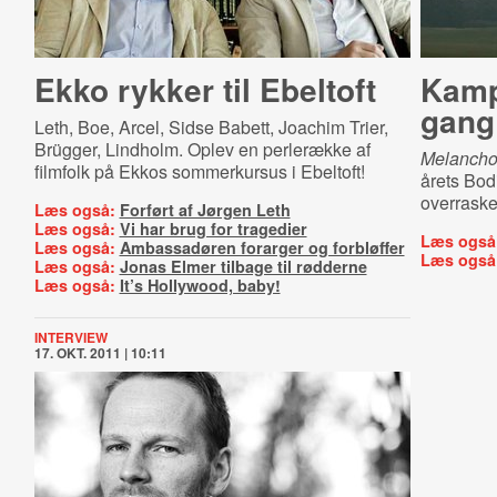
Ekko rykker til Ebeltoft
Kamp
gang
Leth, Boe, Arcel, Sidse Babett, Joachim Trier,
Brügger, Lindholm. Oplev en perlerække af
Melancho
filmfolk på Ekkos sommerkursus i Ebeltoft!
årets Bodi
overraske
Læs også:
Forført af Jørgen Leth
Læs også:
Vi har brug for tragedier
Læs også
Læs også:
Ambassadøren forarger og forbløffer
Læs også
Læs også:
Jonas Elmer tilbage til rødderne
Læs også:
It’s Hollywood, baby!
INTERVIEW
17. OKT. 2011 | 10:11