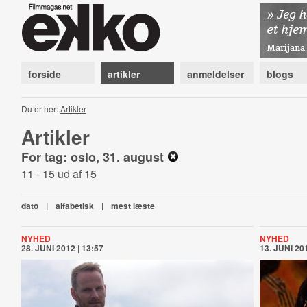
forside
artikler
anmeldelser
blogs
Du er her:
Artikler
Artikler
For tag: oslo, 31. august
11 - 15 ud af 15
dato
|
alfabetisk
|
mest læste
NYHED
NYHED
28. JUNI 2012 | 13:57
13. JUNI 201