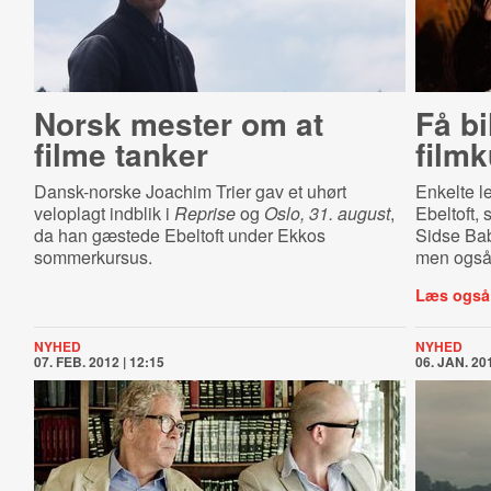
Norsk mester om at
Få bi
filme tanker
film
Dansk-norske Joachim Trier gav et uhørt
Enkelte le
veloplagt indblik i
Reprise
og
Oslo, 31. august
,
Ebeltoft,
da han gæstede Ebeltoft under Ekkos
Sidse Bab
sommerkursus.
men også 
Læs også
NYHED
NYHED
07. FEB. 2012 | 12:15
06. JAN. 201