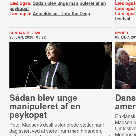
Læs også:
Sådan blev unge manipuleret af en
Læs også
psykopat
Læs også
Læs også:
Anmeldelse – Into the Deep
Læs også
festival
SUNDANCE 2020
NYHED
28. JAN. 2020 | 05:22
05. DEC. 201
Sådan blev unge
Dansk
manipuleret af en
ameri
psykopat
En dansk
Madsen er
Peter Madsens desillusionerede støtter har i
filmfesti
dag svært ved at være i rum med hinanden,
Mortensen