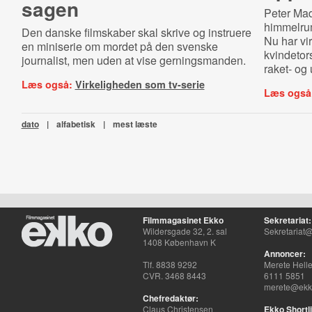
sagen
Peter Ma
himmelru
Den danske filmskaber skal skrive og instruere
Nu har vi
en miniserie om mordet på den svenske
kvindetor
journalist, men uden at vise gerningsmanden.
raket- og
Læs også:
Virkeligheden som tv-serie
Læs også
dato
|
alfabetisk
|
mest læste
Filmmagasinet Ekko
Sekretariat:
Wildersgade 32, 2. sal
Sekretariat@
1408 København K
Annoncer:
Tlf. 8838 9292
Merete Hell
CVR. 3468 8443
6111 5851
merete@ekko
Chefredaktør:
Claus Christensen
Ekko Shortli