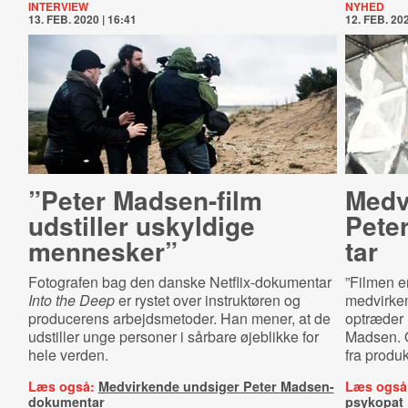
INTERVIEW
NYHED
13. FEB. 2020 | 16:41
12. FEB. 202
”Peter Madsen-film
Medv
udstiller uskyldige
Peter
mennesker”
tar
Fotografen bag den danske Netflix-dokumentar
”Filmen er
Into the Deep
er rystet over instruktøren og
medvirke
producerens arbejdsmetoder. Han mener, at de
optræder 
udstiller unge personer i sårbare øjeblikke for
Madsen. O
hele verden.
fra produ
Læs også:
Medvirkende undsiger Peter Madsen-
Læs også
dokumentar
psykopat