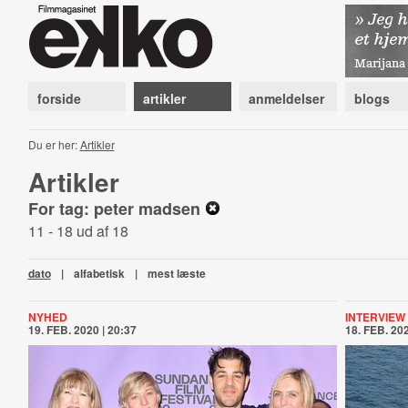
forside
artikler
anmeldelser
blogs
Du er her:
Artikler
Artikler
For tag: peter madsen
11 - 18 ud af 18
dato
|
alfabetisk
|
mest læste
NYHED
INTERVIEW
19. FEB. 2020 | 20:37
18. FEB. 202