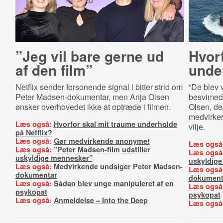
”Jeg vil bare gerne ud
Hvorf
af den film”
unde
Netflix sender forsonende signal i bitter strid om
”De blev 
Peter Madsen-dokumentar, men Anja Olsen
besvimede
ønsker overhovedet ikke at optræde i filmen.
Olsen, der
medvirker
Læs også:
Hvorfor skal mit traume underholde
vilje.
på Netflix?
Læs også:
Gør medvirkende anonyme!
Læs også
Læs også:
”Peter Madsen-film udstiller
Læs også
uskyldige mennesker”
uskyldig
Læs også:
Medvirkende undsiger Peter Madsen-
Læs også
dokumentar
dokument
Læs også:
Sådan blev unge manipuleret af en
Læs også
psykopat
psykopat
Læs også:
Anmeldelse – Into the Deep
Læs også