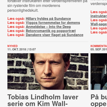
fortæller instruktøren efter verdenspremieren på
verdensp
sin rystende film om morderens
personlighedskult.
Læs også
instruktør
Læs også:
Hillary hyldes på Sundance
Læs også
Læs også:
Viggos fornemmelse for demens
Wall-sage
Læs også:
Anmeldelse – Into the Deep
Læs også
Læs også:
Betonromantik og popportræt
Læs også
Læs også:
Danskere viser flaget på Sundance
NYHED
KOMMENTA
11. OKT. 2018 | 13:07
05. SEP. 201
Tobias Lindholm laver
På b
serie om Kim Wall-
oppe