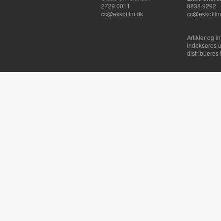
2729 0011
8838 9292
cc@ekkofilm.dk
cc@ekkofilm
Artikler og i
indekseres u
distribueres