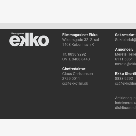
Filmmagasinet Ekko
Sekretariat:
Wildersgade 32, 2. sal
Sekretariat@
1408 København K
Annoncer:
Tlf. 8838 9292
Merete Hell
CVR. 3468 8443
6111 5851
merete@ekko
Chefredaktør:
Claus Christensen
Ekko Shortli
2729 0011
8838 9292
cc@ekkofilm.dk
cc@ekkofilm
Artikler og i
indekseres u
distribueres