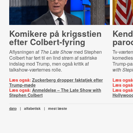
Komikere på krigsstien
Kend
efter Colbert-fyring
parod
Aflysningen af
The Late Show
med Stephen
Tv-værten
Colbert har ført til en lind strøm af satiriske
komediese
indslag mod Trump, men også kritik af
Trump-par
talkshow-værternes rolle.
with Step
Læs også:
Zuckerberg dropper faktatjek efter
Læs også
Trump-møde
Læs også
Læs også:
Anmeldelse – The Late Show with
Læs også
Stephen Colbert
Hollywoo
dato
|
alfabetisk
|
mest læste