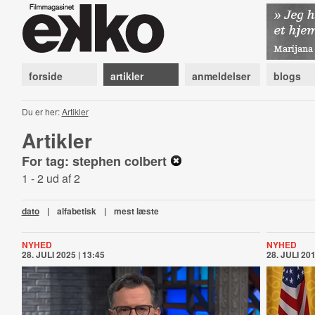
forside
artikler
anmeldelser
blogs
Du er her:
Artikler
Artikler
For tag: stephen colbert
1 - 2 ud af 2
dato
|
alfabetisk
|
mest læste
NYHED
NYHED
28. JULI 2025 | 13:45
28. JULI 201