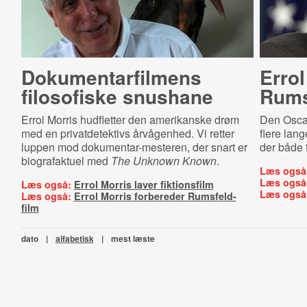
Do­ku­men­tar­fil­mens
Errol
filosofiske snushane
Rums
Errol Morris hudfletter den amerikanske drøm
Den Oscar
med en privatdetektivs årvågenhed. Vi retter
flere lan
luppen mod dokumentar-mesteren, der snart er
der både 
biografaktuel med
The Unknown Known
.
Læs også
Læs også
Læs også:
Errol Morris laver fiktionsfilm
Læs også
Læs også:
Errol Morris forbereder Rumsfeld-
film
dato
|
alfabetisk
|
mest læste