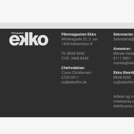
Filmmagasinet Ekko
Sekretariat:
Wildersgade 32, 2. sal
Sekretariat@
1408 København K
Annoncer:
Tlf. 8838 9292
Merete Hell
CVR. 3468 8443
6111 5851
merete@ekko
Chefredaktør:
Claus Christensen
Ekko Shortli
2729 0011
8838 9292
cc@ekkofilm.dk
cc@ekkofilm
Artikler og i
indekseres u
distribueres