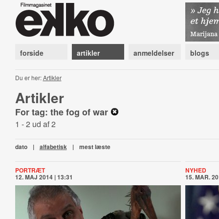
forside
artikler
anmeldelser
blogs
Du er her:
Artikler
Artikler
For tag: the fog of war
1 - 2 ud af 2
dato
|
alfabetisk
|
mest læste
PORTRÆT
NYHED
12. MAJ 2014 | 13:31
15. MAR. 20