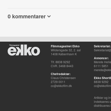
0 kommentarer
Filmmagasinet Ekko
Sekretariat:
Wildersgade 32, 2. sal
Sekretariat@
1408 København K
Annoncer:
Tlf. 8838 9292
Merete Hell
CVR. 3468 8443
6111 5851
merete@ekko
Chefredaktør:
Claus Christensen
Ekko Shortli
2729 0011
8838 9292
cc@ekkofilm.dk
cc@ekkofilm
Artikler og i
indekseres u
distribueres