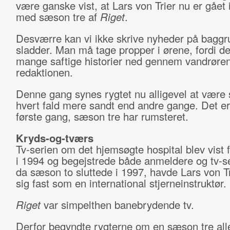
være ganske vist, at Lars von Trier nu er gået 
med sæson tre af
Riget
.
Desværre kan vi ikke skrive nyheder på baggr
sladder. Man må tage propper i ørene, fordi de
mange saftige historier ned gennem vandrøre
redaktionen.
Denne gang synes rygtet nu alligevel at være s
hvert fald mere sandt end andre gange. Det er 
første gang, sæson tre har rumsteret.
Kryds-og-tværs
Tv-serien om det hjemsøgte hospital blev vist 
i 1994 og begejstrede både anmeldere og tv-s
da sæson to sluttede i 1997, havde Lars von Tr
sig fast som en international stjerneinstruktør.
Riget
var simpelthen banebrydende tv.
Derfor begyndte rygterne om en sæson tre all