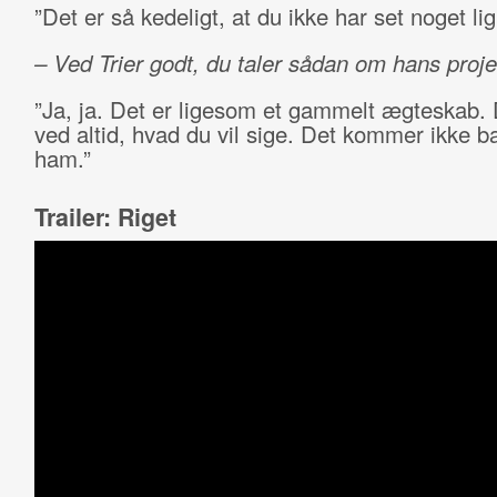
”Det er så kedeligt, at du ikke har set noget l
– Ved Trier godt, du taler sådan om hans proje
”Ja, ja. Det er ligesom et gammelt ægteskab.
ved altid, hvad du vil sige. Det kommer ikke b
ham.”
Trailer: Riget