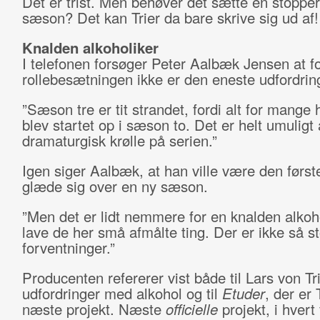
Det er trist. Men behøver det sætte en stopper
sæson? Det kan Trier da bare skrive sig ud af
Knalden alkoholiker
I telefonen forsøger Peter Aalbæk Jensen at fo
rollebesætningen ikke er den eneste udfordrin
”Sæson tre er tit strandet, fordi alt for mange h
blev startet op i sæson to. Det er helt umuligt 
dramaturgisk krølle på serien.”
Igen siger Aalbæk, at han ville være den første 
glæde sig over en ny sæson.
”Men det er lidt nemmere for en knalden alkoho
lave de her små afmålte ting. Der er ikke så s
forventninger.”
Producenten refererer vist både til Lars von Tr
udfordringer med alkohol og til
Etuder
, der er 
næste projekt. Næste
officielle
projekt, i hvert