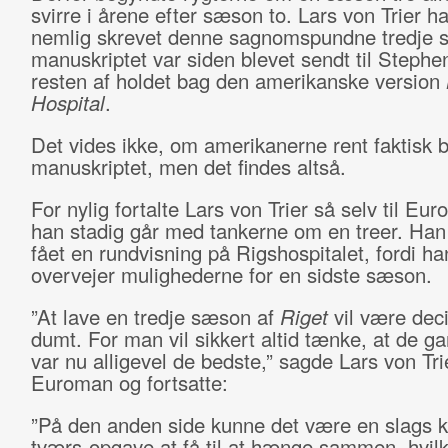
svirre i årene efter sæson to. Lars von Trier h
nemlig skrevet denne sagnomspundne tredje 
manuskriptet var siden blevet sendt til Stephe
resten af holdet bag den amerikanske version
Hospital
.
Det vides ikke, om amerikanerne rent faktisk 
manuskriptet, men det findes altså.
For nylig fortalte Lars von Trier så selv til Eur
han stadig går med tankerne om en treer. Han
fået en rundvisning på Rigshospitalet, fordi ha
overvejer mulighederne for en sidste sæson.
”At lave en tredje sæson af
Riget
vil være dec
dumt. For man vil sikkert altid tænke, at de ga
var nu alligevel de bedste,” sagde Lars von Trie
Euroman og fortsatte:
”På den anden side kunne det være en slags k
tværs-opgave at få til at hænge sammen, hvilke