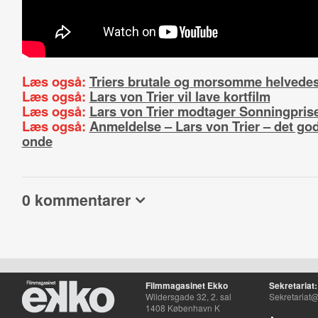
Læs også:
Triers brutale og morsomme helvedes
Læs også:
Lars von Trier vil lave kortfilm
Læs også:
Lars von Trier modtager Sonningpris
Læs også:
Anmeldelse – Lars von Trier – det go
onde
0 kommentarer
Filmmagasinet Ekko
Sekretariat:
Wildersgade 32, 2. sal
Sekretariat@
1408 København K