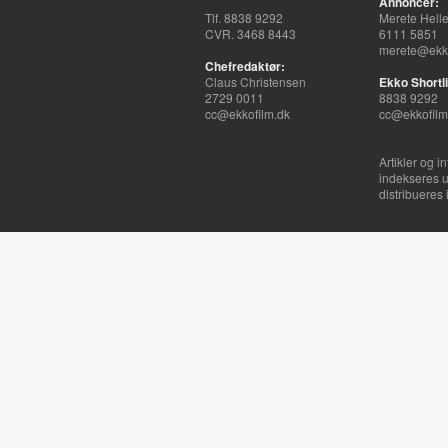
Annoncer:
Tlf. 8838 9292
Merete Hell
CVR. 3468 8443
6111 5851
merete@ekko
Chefredaktør:
Claus Christensen
Ekko Shortli
2729 0011
8838 9292
cc@ekkofilm.dk
cc@ekkofilm
Artikler og i
indekseres u
distribueres