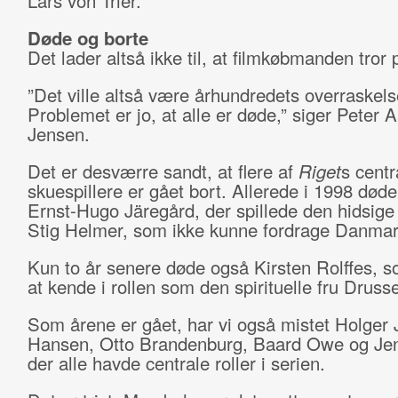
Lars von Trier.
Døde og borte
Det lader altså ikke til, at filmkøbmanden tror 
”Det ville altså være århundredets overraskels
Problemet er jo, at alle er døde,” siger Peter
Jensen.
Det er desværre sandt, at flere af
Riget
s centr
skuespillere er gået bort. Allerede i 1998 død
Ernst-Hugo Järegård, der spillede den hidsig
Stig Helmer, som ikke kunne fordrage Danma
Kun to år senere døde også Kirsten Rolffes, s
at kende i rollen som den spirituelle fru Druss
Som årene er gået, har vi også mistet Holger 
Hansen, Otto Brandenburg, Baard Owe og Je
der alle havde centrale roller i serien.