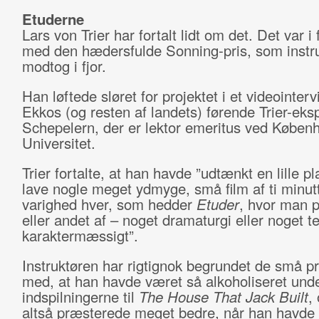
Etuderne
Lars von Trier har fortalt lidt om det. Det var i
med den hædersfulde Sonning-pris, som instr
modtog i fjor.
Han løftede sløret for projektet i et videointe
Ekkos (og resten af landets) førende Trier-eks
Schepelern, der er lektor emeritus ved Køben
Universitet.
Trier fortalte, at han havde ”udtænkt en lille p
lave nogle meget ydmyge, små film af ti minut
varighed hver, som hedder
Etuder
, hvor man p
eller andet af – noget dramaturgi eller noget te
karaktermæssigt”.
Instruktøren har rigtignok begrundet de små pr
med, at han havde været så alkoholiseret und
indspilningerne til
The House That Jack Built
,
altså præsterede meget bedre, når han havde 