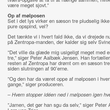
være meget sjovt.”
Op af mølposen
Set i det lys virker en sæson tre pludselig ikk
pure opspind, vel?
Det tænkte vi i hvert fald ikke, da vi drejede
på Zentropa-manden, der kalder sig selv Svin
”Det ville da glæde mig usigeligt meget med 
tre,” siger Peter Aalbæk Jensen. Han fortæller
resten af Zentropa har drømt om en sæson tre
siden slutningen af 90’erne.
”Og den har da været oppe af mølposen i hvert 
gange,” siger produceren.
–
Hvem stopper idéen ned i mølposen igen hv
”Jamen, det gør han sgu da selv,” siger Pete