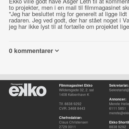
Ekko ville godt have Asger Leth til at kommen
to projekter, men i en mail til filmmagasinet sk
"Jeg har besluttet mig for generelt at ligge lidt
radaren. Jeg ved godt, der har stået noget i V
jeg har ikke lyst til at fortælle om projektet lig
0 kommentarer
Filmmagasinet Ekko
Sekretariat:
Wildersgade 32, 2. sal
Sekretariat@
1408 København K
Annoncer:
Tlf. 8838 9292
Merete Hell
CVR. 3468 8443
6111 5851
merete@ekko
Chefredaktør:
Claus Christensen
Ekko Shortli
2729 0011
8838 9292