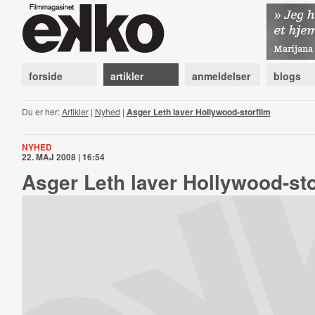
forside
artikler
anmeldelser
blogs
Du er her:
Artikler
|
Nyhed
|
Asger Leth laver Hollywood-storfilm
NYHED
22. MAJ 2008 | 16:54
Asger Leth laver Hollywood-sto