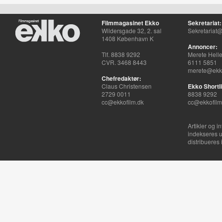
Filmmagasinet Ekko
Sekretariat:
Wildersgade 32, 2. sal
Sekretariat@
1408 København K
Annoncer:
Tlf. 8838 9292
Merete Hell
CVR. 3468 8443
6111 5851
merete@ekko
Chefredaktør:
Claus Christensen
Ekko Shortli
2729 0011
8838 9292
cc@ekkofilm.dk
cc@ekkofilm
Artikler og i
indekseres u
distribueres