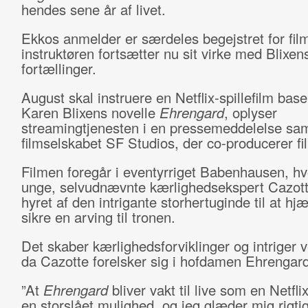
hendes sene år af livet.
Ekkos anmelder er særdeles begejstret for fil
instruktøren fortsætter nu sit virke med Blixen
fortællinger.
August skal instruere en Netflix-spillefilm base
Karen Blixens novelle
Ehrengard
, oplyser
streamingtjenesten i en pressemeddelelse 
filmselskabet SF Studios, der co-producerer fi
Filmen foregår i eventyrriget Babenhausen, hv
unge, selvudnævnte kærlighedsekspert Cazott
hyret af den intrigante storhertuginde til at hj
sikre en arving til tronen.
Det skaber kærlighedsforviklinger og intriger v
da Cazotte forelsker sig i hofdamen Ehrengard
”At
Ehrengard
bliver vakt til live som en Netflix
en storslået mulighed, og jeg glæder mig rigtig