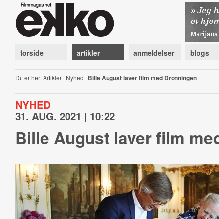
forside
artikler
anmeldelser
blogs
Du er her:
Artikler
|
Nyhed
|
Bille August laver film med Dronningen
NYHED
31. AUG. 2021 | 10:22
Bille August laver film m