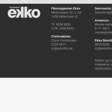
Filmmagasinet Ekko
Sekretariat:
Wildersgade 32, 2. sal
Sekretariat@
1408 København K
Annoncer:
Tlf. 8838 9292
Merete Hell
CVR. 3468 8443
6111 5851
merete@ekko
Chefredaktør:
Claus Christensen
Ekko Shortli
2729 0011
8838 9292
cc@ekkofilm.dk
cc@ekkofilm
Artikler og i
indekseres u
distribueres