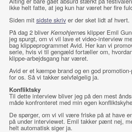
Alting er bare gået absurd stærkt på festivale
ikke helt fatte, at jeg kun har været her fire fu
Siden mit
sidste skriv
er der sket lidt af hvert.
På dag 2 bliver
Kemohjerne
s klipper Emil Gu
jeg spurgt, om vi vil lave et video-interview m
bag klippeprogrammet Avid. Her kan vi promo
serie, hvis vi til gengæld fortæller om, hvorda
klippe-arbejdsgang har været.
Avid er et kæmpe brand og en god promotion-
for os. Så vi takker selvfølgelig ja.
Konfliktsky
Til dette interview bliver jeg på den mest ånd
måde konfronteret med min egen konfliktskyhe
De spørger, om vi vil være friske på at have e
på under interviewet. Emil takker pænt nej, m
helt automatisk siger ja.