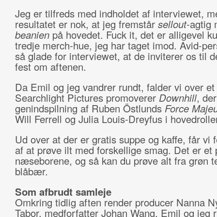
Jeg er tilfreds med indholdet af interviewet, m
resultatet er nok, at jeg fremstår
sellout
-agtig
beanien
på hovedet. Fuck it, det er alligevel k
tredje merch-hue, jeg har taget imod. Avid-per
så glade for interviewet, at de inviterer os til 
fest om aftenen.
Da Emil og jeg vandrer rundt, falder vi over et
Searchlight Pictures promoverer
Downhill
, der
genindspilning af Ruben Östlunds
Force Maje
Will Ferrell og Julia Louis-Dreyfus i hovedrolle
Ud over at der er gratis suppe og kaffe, får vi 
af at prøve ilt med forskellige smag. Det er et p
næseborene, og så kan du prøve alt fra grøn te 
blåbær.
Som afbrudt samleje
Omkring tidlig aften render producer Nanna 
Tabor, medforfatter Johan Wang, Emil og jeg 