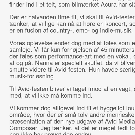
finder ind i et telt, som bilmærket Acura har sl
Der er halvanden time til, vi skal til Avid-feste
tænker, at vi lige kan nå at høre en koncert, so
er en fusion af country-, emo- og indie-musik.
Vores oplevelse ender dog med at føles som e
samleje. Vi får kun fornøjelsen af 45 minutters
der føles som performance-art med en vokal, 
af og på. Nanna er specielt skuffet, da vi bliver 
smutte videre til Avid-festen. Hun havde særlig
musik-forløsning.
Til Avid-festen bliver vi taget imod af en vagt, 
med, at vi ikke må komme ind.
Vi kommer dog alligevel ind til et hyggeligt lo
område, hvor der er små tolv andre menneske
præsentation af den nye udgave af Avid Media
Composer. Jeg tænker, at det er meget fedt fo
han ikke har prøvet den endnu.