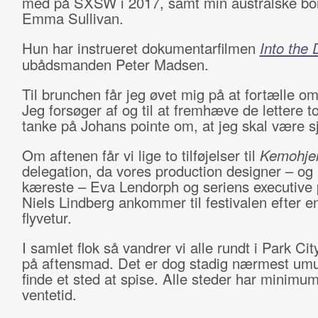
med på SXSW i 2017, samt min australske b
Emma Sullivan.
Hun har instrueret dokumentarfilmen
Into the
ubådsmanden Peter Madsen.
Til brunchen får jeg øvet mig på at fortælle om
Jeg forsøger af og til at fremhæve de lettere 
tanke på Johans pointe om, at jeg skal være s
Om aftenen får vi lige to tilføjelser til
Kemohje
delegation, da vores production designer – og
kæreste – Eva Lendorph og seriens executive
Niels Lindberg ankommer til festivalen efter e
flyvetur.
I samlet flok så vandrer vi alle rundt i Park Cit
på aftensmad. Det er dog stadig nærmest umul
finde et sted at spise. Alle steder har minimu
ventetid.