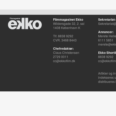
Filmmagasinet Ekko
Sekretariat:
Wildersgade 32, 2. sal
Sekretariat@
1408 København K
Annoncer:
Tlf. 8838 9292
Merete Hell
CVR. 3468 8443
6111 5851
merete@ekko
Chefredaktør:
Claus Christensen
Ekko Shortli
2729 0011
8838 9292
cc@ekkofilm.dk
cc@ekkofilm
Artikler og i
indekseres u
distribueres