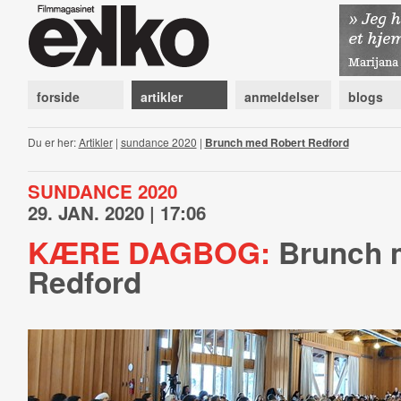
forside
artikler
anmeldelser
blogs
Du er her:
Artikler
|
sundance 2020
|
Brunch med Robert Redford
SUNDANCE 2020
29. JAN. 2020 | 17:06
KÆRE DAGBOG:
Brunch 
Redford