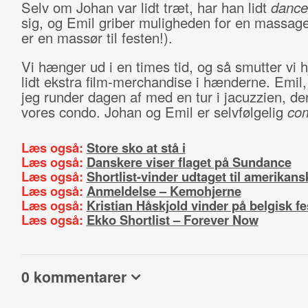
Selv om Johan var lidt træt, har han lidt
dance
sig, og Emil griber muligheden for en massage 
er en massør til festen!).
Vi hænger ud i en times tid, og så smutter vi
lidt ekstra film-merchandise i hænderne. Emil
jeg runder dagen af med en tur i jacuzzien, der 
vores condo. Johan og Emil er selvfølgelig
co
Læs også:
Store sko at stå i
Læs også:
Danskere viser flaget på Sundance
Læs også:
Shortlist-vinder udtaget til amerikansk
Læs også:
Anmeldelse – Kemohjerne
Læs også:
Kristian Håskjold vinder på belgisk fe
Læs også:
Ekko Shortlist – Forever Now
0 kommentarer