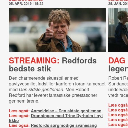
05. APR. 2019 | 15:22
25. JAN. 201
STREAMING:
Redfords
DAG 
bedste stik
lege
Den charmerende skuespiller med
Robert Red
gavtyvesmilet indstiller karrieren foran kameraet
Sundance-
med
Den sidste gentleman
. Men Robert
undervæl
Redford har leveret fantastiske præstationer
vredt rac
gennem årene.
Læs også
Læs også
Læs også:
Anmeldelse – Den sidste gentleman
Læs også
Læs også:
Dronningen med Trine Dyrholm i nyt
Læs også
Ekko
Læs også
Læs også:
Redfords sørgmodige svanesang