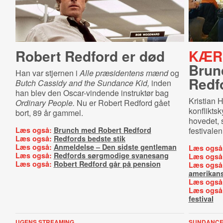
Robert Redford er død
KÆR
Brun
Han var stjernen i
Alle præsidentens mænd
og
Redf
Butch Cassidy and the Sundance Kid,
inden
han blev den Oscar-vindende instruktør bag
Kristian H
Ordinary People.
Nu er Robert Redford gået
konflikts
bort, 89 år gammel.
hovedet, 
Læs også:
Brunch med Robert Redford
festivalen
Læs også:
Redfords bedste stik
Læs også:
Anmeldelse – Den sidste gentleman
Læs også
Læs også:
Redfords sørgmodige svanesang
Læs også
Læs også:
Robert Redford går på pension
Læs også
amerikans
Læs også
Læs også
festival
UGENS STREAMING
SUNDANCE