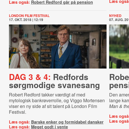
Læs også
Læs også:
Robert Redford går på pension
LONDON FILM FESTIVAL
NYHED
17. OKT. 2018 | 12:19
07. AUG. 20
DAG 3 & 4:
Redfords
Robe
sørgmodige svanesang
pens
Robert Redford takker værdigt af med
Den ameri
mytologisk bankrøverrolle, og Viggo Mortensen
lange kar
viser en ny side af sit talent på London Film
Man & th
Festival.
Læs også
Læs også
Læs også:
Barske enker og formidabel dansker
Læs også:
Meget godt i vente