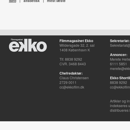
dato
|
alfabetisk
|
mest læste
Filmmagasinet Ekko
Sekretariat:
Wildersgade 32, 2. sal
Sekretariat@
1408 København K
Annoncer:
Tlf. 8838 9292
Merete Hell
CVR. 3468 8443
6111 5851
merete@ekko
Chefredaktør:
Claus Christensen
Ekko Shortli
2729 0011
8838 9292
cc@ekkofilm.dk
cc@ekkofilm
Artikler og i
indekseres u
distribueres