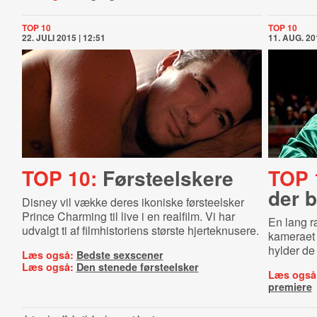
TOP 10
TOP 10
22. JULI 2015 | 12:51
11. AUG. 20
TOP 10:
Førsteelskere
TOP 
der b
Disney vil vække deres ikoniske førsteelsker
Prince Charming til live i en realfilm. Vi har
En lang r
udvalgt ti af filmhistoriens største hjerteknusere.
kameraet 
hylder de 
Læs også:
Bedste sexscener
Læs også:
Den stenede førsteelsker
Læs også
premiere