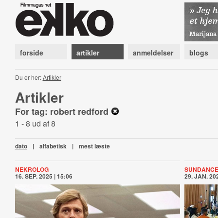
forside
artikler
anmeldelser
blogs
Du er her:
Artikler
Artikler
For tag: robert redford
1 - 8 ud af 8
dato
|
alfabetisk
|
mest læste
NEKROLOG
SUNDANCE
16. SEP. 2025 | 15:06
29. JAN. 202