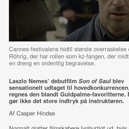
Cannes-festivalens hidtil største overraskelse
Röhrig, der har rollen som kz-fangen, der midt 
en dreng en ordentlig begravelse.
Laszlo Nemes’ debutfilm
Son of Saul
blev
sensationelt udtaget til hovedkonkurrencen
regnes den blandt Guldpalme-favoritterne.
gør ikke det store indtryk på instruktøren.
Af Casper Hindse
Normalt glatter filmskabere lynhurtigt ud, hvis