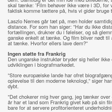
skal tænke: ’Film behøver ikke være i 3D, for 
faktisk komme tættere på, hvis vi gider bruge ti
Laszlo Nemes går tæt på, men holder samtidi
distance. For som han siger: ”Har du ikke dista
fortællingen, drukner du i følelser, og så gle
ganske enkelt at tænke. Og film bliver nødt til at
at tænke. Hvorfor ellers lave dem?”
Ingen støtte fra Frankrig
Den ungarske instruktør bryder sig heller ikke
udviklingen i biografmarkedet.
”Store europæiske lande har ofret biografgæn
oplevelse til den moderne teknologi,” siger ha
dybt.
”Det chokerer mig hver gang, jeg tænker over 
år har et land som Frankrig givet køb på sin f
bare for at servere profitorienteret underholdni