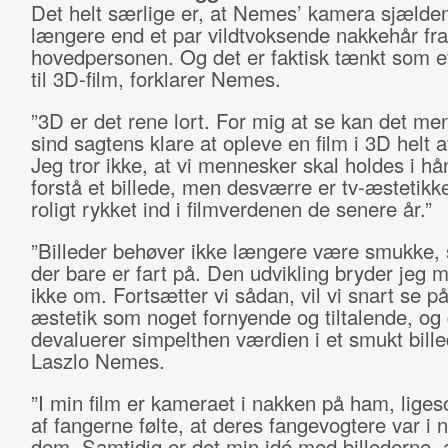
Det helt særlige er, at Nemes’ kamera sjælden
længere end et par vildtvoksende nakkehår fra
hovedpersonen. Og det er faktisk tænkt som et
til 3D-film, forklarer Nemes.
”3D er det rene lort. For mig at se kan det me
sind sagtens klare at opleve en film i 3D helt af
Jeg tror ikke, at vi mennesker skal holdes i hå
forstå et billede, men desværre er tv-æstetikke
roligt rykket ind i filmverdenen de senere år.”
”Billeder behøver ikke længere være smukke,
der bare er fart på. Den udvikling bryder jeg 
ikke om. Fortsætter vi sådan, vil vi snart se på
æstetik som noget fornyende og tiltalende, og 
devaluerer simpelthen værdien i et smukt bille
Laszlo Nemes.
”I min film er kameraet i nakken på ham, lig
af fangerne følte, at deres fangevogtere var i
dem. Samtidig er det min idé med billederne,