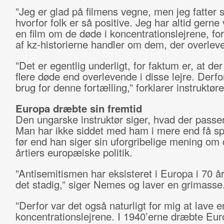
”Jeg er glad på filmens vegne, men jeg fatter s
hvorfor folk er så positive. Jeg har altid gerne v
en film om de døde i koncentrationslejrene, for
af kz-historierne handler om dem, der overleve
”Det er egentlig underligt, for faktum er, at der
flere døde end overlevende i disse lejre. Derfo
brug for denne fortælling,” forklarer instruktøre
Europa dræbte sin fremtid
Den ungarske instruktør siger, hvad der passe
Man har ikke siddet med ham i mere end få s
før end han siger sin uforgribelige mening om 
årtiers europæiske politik.
”Antisemitismen har eksisteret i Europa i 70 å
det stadig,” siger Nemes og laver en grimasse
”Derfor var det også naturligt for mig at lave 
koncentrationslejrene. I 1940’erne dræbte Eur