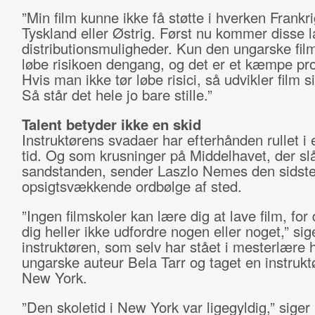
”Min film kunne ikke få støtte i hverken Frankri
Tyskland eller Østrig. Først nu kommer disse
distributionsmuligheder. Kun den ungarske fil
løbe risikoen dengang, og det er et kæmpe pr
Hvis man ikke tør løbe risici, så udvikler film si
Så står det hele jo bare stille.”
Talent betyder ikke en skid
Instruktørens svadaer har efterhånden rullet i 
tid. Og som krusninger på Middelhavet, der sl
sandstanden, sender Laszlo Nemes den sidst
opsigtsvækkende ordbølge af sted.
”Ingen filmskoler kan lære dig at lave film, for
dig heller ikke udfordre nogen eller noget,” sig
instruktøren, som selv har stået i mesterlære 
ungarske auteur Bela Tarr og taget en instrukt
New York.
”Den skoletid i New York var ligegyldig,” siger