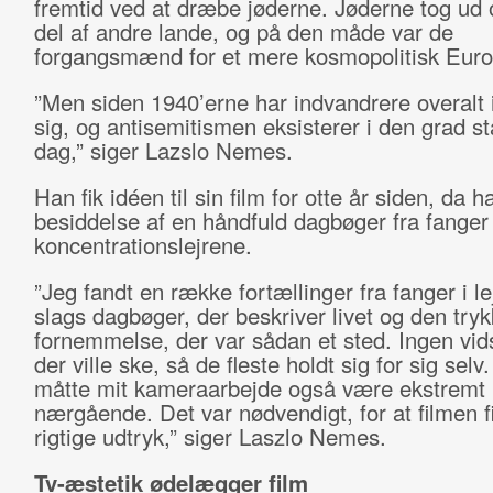
fremtid ved at dræbe jøderne. Jøderne tog ud 
del af andre lande, og på den måde var de
forgangsmænd for et mere kosmopolitisk Euro
”Men siden 1940’erne har indvandrere overalt i
sig, og antisemitismen eksisterer i den grad st
dag,” siger Lazslo Nemes.
Han fik idéen til sin film for otte år siden, da 
besiddelse af en håndfuld dagbøger fra fanger 
koncentrationslejrene.
”Jeg fandt en række fortællinger fra fanger i l
slags dagbøger, der beskriver livet og den try
fornemmelse, der var sådan et sted. Ingen vid
der ville ske, så de fleste holdt sig for sig selv
måtte mit kameraarbejde også være ekstremt
nærgående. Det var nødvendigt, for at filmen f
rigtige udtryk,” siger Laszlo Nemes.
Tv-æstetik ødelægger film