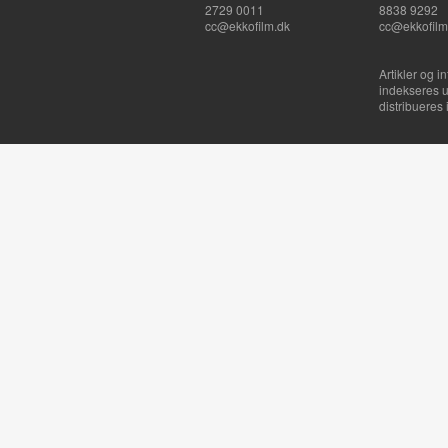
2729 0011
8838 9292
cc@ekkofilm.dk
cc@ekkofilm
Artikler og i
indekseres u
distribueres