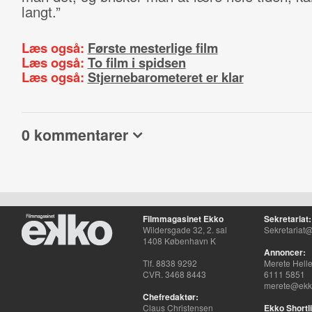
langt.”
Læs også:
Første mesterlige film
Læs også:
To film i spidsen
Læs også:
Stjernebarometeret er klar
0 kommentarer
Filmmagasinet Ekko
Sekretariat:
Wildersgade 32, 2. sal
Sekretariat@
1408 København K
Annoncer:
Tlf. 8838 9292
Merete Hell
CVR. 3468 8443
6111 5851
merete@ekko
Chefredaktør:
Claus Christensen
Ekko Shortli