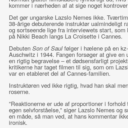
kommer i nærheden af at sige noget kontrovers
Det gør ungarske Lazslo Nemes ikke. Tværtim
38-årige debuterende instruktør ualmindeligt r
og sortseende lige fra interviewets start, som
på Nikki Beach langs La Croisette i Cannes.
Debuten
Son of Saul
følger i hælene på en kz-
Auschwitz i 1944. Fangen forsøger at give en 
en rigtig begravelse – et dødsensfarligt projek
kritikerne har taget filmen til sig, som om La
var en etableret del af Cannes-familien.
Instruktøren ved ikke rigtig, hvad han skal m
roserne.
”Reaktionerne er ude af proportioner i forhold t
egen selvforståelse,” siger Lazslo Nemes og s
en måde, så man ved, at hans kommentar ikke
ironisk.