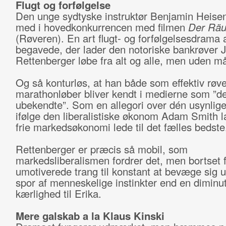
Flugt og forfølgelse
Den unge sydtyske instruktør Benjamin Heise
med i hovedkonkurrencen med filmen
Der Räu
(Røveren). En art flugt- og forfølgelsesdrama 
begavede, der lader den notoriske bankrøver 
Rettenberger løbe fra alt og alle, men uden m
Og så konturløs, at han både som effektiv røv
marathonløber bliver kendt i medierne som ”d
ubekendte”. Som en allegori over dén usynlige
ifølge den liberalistiske økonom Adam Smith l
frie markedsøkonomi lede til det fælles bedste
Rettenberger er præcis så mobil, som
markedsliberalismen fordrer det, men bortset f
umotiverede trang til konstant at bevæge sig 
spor af menneskelige instinkter end en diminut
kærlighed til Erika.
Mere galskab a la Klaus Kinski