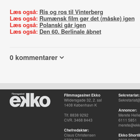
Læs også:
Ris og ros til Vinterberg
Læs også:
Rumænsk film gør det (måske) igen
Læs også:
Polanski går igen
Læs også:
Den 60. Berlinale åbnet
0 kommentarer
Filmmagasinet Ekko
Sekretariat:
Wildersgade 32, 2. sal
Sekretariat@
1408 København K
Annoncer:
Tlf. 8838 9292
Merete Hell
CVR. 3468 8443
6111 5851
merete@ekko
Chefredaktør:
Claus Christensen
Ekko Shortli
2729 0011
8838 9292