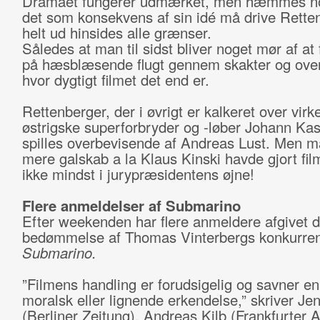
Dramaet fungerer udmærket, men hæmmes nog
det som konsekvens af sin idé må drive Rette
helt ud hinsides alle grænser.
Således at man til sidst bliver noget mør af at
på hæsblæsende flugt gennem skakter og over
hvor dygtigt filmet det end er.
Rettenberger, der i øvrigt er kalkeret over vir
østrigske superforbryder og -løber Johann Kas
spilles overbevisende af Andreas Lust. Men må
mere galskab a la Klaus Kinski havde gjort fil
ikke mindst i jurypræsidentens øjne!
Flere anmeldelser af Submarino
Efter weekenden har flere anmeldere afgivet 
bedømmelse af Thomas Vinterbergs konkurren
Submarino.
”Filmens handling er forudsigelig og savner e
moralsk eller lignende erkendelse,” skriver Je
(Berliner Zeitung). Andreas Kilb (Frankfurter 