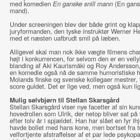
med komedien
En ganske snill mann
(En gans
mand).
Under screeningen blev der både grint og klap
juryformanden, den tyske instruktør Werner H
med et næsten uafbrudt smil på læben.
Alligevel skal man nok ikke vægte filmens cha
højt i konkurrencen, for selvom den er en velly
blanding af Aki Kaurismäki og Roy Andersson,
en komedie også nå de samme humoristiske h
Molands finske og svenske kollegaer mestrer, f
score guldet. Det er lige ved, men også kun lig
Mulig sølvbjørn til Stellan Skarsgård
Stellan Skarsgård viser nye facetter af sin kun
hovedrollen som Ulrik, der netop bliver sat på f
efter tolv år i spjældet. Han har slået en fyr ihj
havde bollet med hans kone, men bortset fra t
velfortjente afstraffelser af et par lede psykopa