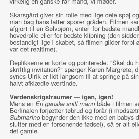
virkelig en ganske rar mand, vi møder.
Skarsgård giver sin rolle med lige dele spøj og
man bag hans latter sporer gråden. Filmen ka
afgjort til en Sølvbjørn, enten for bedste mand
hovedrolle eller for bedste klipning (den sidder
bestandigt lige i skabet, så filmen glider forbi 
var det realtime).
Replikkerne er korte og pointerede. ”Skal du 
skriftlig invitation?” spørger Karen Margrete, 
synes Ulrik er lidt langsom til at springe på sin
halvt afklædte værtinde.
Verdenskrigstraumer — igen, igen!
Mens en
En ganske snill mann
både i filmen s
Berlinalen forjætter tøbrud og forår (i modsætn
Submarino
begynder den ikke med en babys 
slutter med en forsonende fødsel), så er alt el
det gamle.