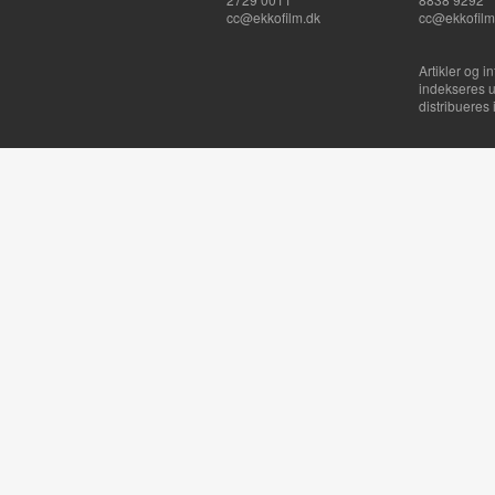
cc@ekkofilm.dk
cc@ekkofilm
Artikler og i
indekseres u
distribueres