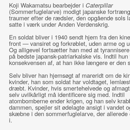
Koji Wakamatsu bearbejder i
Caterpillar
(Sommerfuglelarve) modigt japanske fortræng
traumer efter de rædsler, den opgående sols l
satte i værk under Anden Verdenskrig.
En soldat bliver i 1940 sendt hjem fra den kin
front — vansiret og forkrøblet, uden arme og 
Og alligevel fortsætter han med at tyrannisere
på bedste japansk-patriarkalske vis. Indtil hun
konsekvensen af, at han ikke længere er den 
Selv bliver han hjemsøgt af mareridt om de ki
kvinder, han som soldat har voldtaget, lemlæs
dræbt. Kvinder, hvis smertehelvede og afmagt
selv uvilkårligt må identificere sig med. Indtil
atombomberne ender krigen, og han selv krabb
dammen, spejler sit ødelagte ansigt i vandet o
skæbne i den sommerfuglelarve, der allerede 
i.