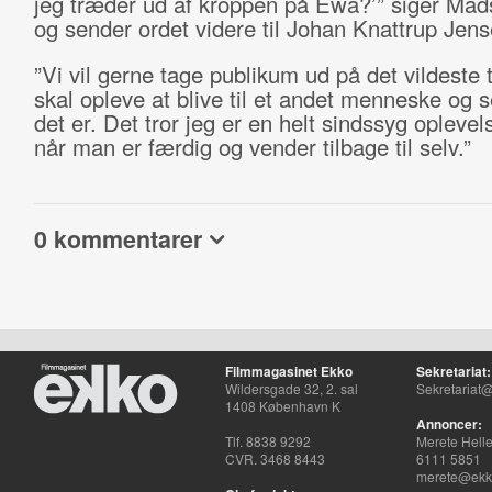
jeg træder ud af kroppen på Ewa?’” siger M
og sender ordet videre til Johan Knattrup Jens
”Vi vil gerne tage publikum ud på det vildeste 
skal opleve at blive til et andet menneske og 
det er. Det tror jeg er en helt sindssyg oplevel
når man er færdig og vender tilbage til selv.”
0 kommentarer
Filmmagasinet Ekko
Sekretariat:
Wildersgade 32, 2. sal
Sekretariat@
1408 København K
Annoncer:
Tlf. 8838 9292
Merete Hell
CVR. 3468 8443
6111 5851
merete@ekko