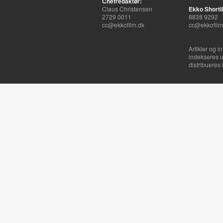
Chefredaktør:
Claus Christensen
Ekko Shortli
2729 0011
8838 9292
cc@ekkofilm.dk
cc@ekkofilm
Artikler og i
indekseres u
distribueres