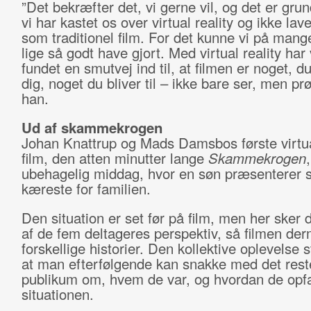
”Det bekræfter det, vi gerne vil, og det er grund
vi har kastet os over virtual reality og ikke lav
som traditionel film. For det kunne vi på man
lige så godt have gjort. Med virtual reality har 
fundet en smutvej ind til, at filmen er noget, d
dig, noget du bliver til – ikke bare ser, men prø
han.
Ud af skammekrogen
Johan Knattrup og Mads Damsbos første virtual
film, den atten minutter lange
Skammekrogen
ubehagelig middag, hvor en søn præsenterer s
kæreste for familien.
Den situation er set før på film, men her sker d
af de fem deltageres perspektiv, så filmen de
forskellige historier. Den kollektive oplevelse s
at man efterfølgende kan snakke med det res
publikum om, hvem de var, og hvordan de opf
situationen.