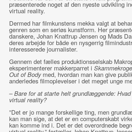
præsenterede noget af den nyeste udvikling in
virtual reality.
Dermed har filmkunstens mekka valgt at beha
genren som en seriøs kunstform. Her præsent
danskere, Johan Knattrup Jensen og Mads D
deres arbejde for både en nysgerrig filmindustr
interesserede journalister.
Gennem det fælles produktionsselskab Makro
eksperimenterer makkerparret i
Skammekrog
Out of Body
med, hvordan man kan give publ
anderledes filmoplevelser i det meget unge me
– Bare for at starte helt grundlæggende: Hvad
virtual reality?
”Det er jo mange forskellige ting, men grund
kan man sige, at det er en computerskabt virk
kan komme ind i. Det er det overordnede begr
virtual reality,” fortæller Johan Knattrup Jense