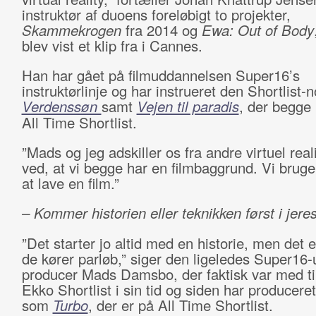
instruktør af duoens foreløbigt to projekter,
Skammekrogen
fra 2014 og
Ewa: Out of Body
blev vist et klip fra i Cannes.
Han har gået på filmuddannelsen Super16’s
instruktørlinje og har instrueret den Shortlist
Verdenssøn
samt
Vejen til paradis
, der begge
All Time Shortlist.
”Mads og jeg adskiller os fra andre virtuel real
ved, at vi begge har en filmbaggrund. Vi bruger
at lave en film.”
– Kommer historien eller teknikken først i jeres
”Det starter jo altid med en historie, men det er
de kører parløb,” siger den ligeledes Super1
producer Mads Damsbo, der faktisk var med ti
Ekko Shortlist i sin tid og siden har produceret
som
Turbo
, der er på All Time Shortlist.