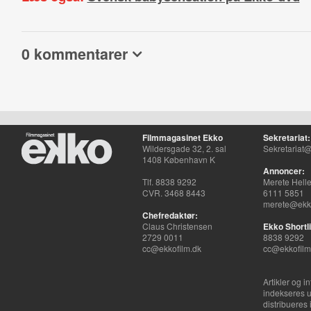
0 kommentarer
Filmmagasinet Ekko
Sekretariat:
Wildersgade 32, 2. sal
Sekretariat@
1408 København K
Annoncer:
Tlf. 8838 9292
Merete Hell
CVR. 3468 8443
6111 5851
merete@ekko
Chefredaktør:
Claus Christensen
Ekko Shortli
2729 0011
8838 9292
cc@ekkofilm.dk
cc@ekkofilm
Artikler og i
indekseres u
distribueres