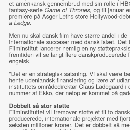
et amerikansk gennembrud med sin rolle i HB
fantasy-serie
Game of Thrones,
og til januar e
premiere på Asger Leths store Hollywood-deb
a Ledge.
Men nu skal dansk film have større andel i de
internationale succeser med dansk islæt. Det
Filminstitut lancerer nemlig en ny støttepraksis,
fremtiden vil se langt flere danskproducerede f
engelsk.
”Det er en strategisk satsning. Vi skal være bed
hente udenlandsk finansiering og lære af udlan
instituttets områdedirektør Claus Ladegaard i 
nummer af Ekko, der netop er kommet på gad
Dobbelt så stor støtte
Filminstituttet vil fremover støtte et til to dansk
producerede, internationale projekter med fjor
seksten millioner kroner. Det er dobbelt så m