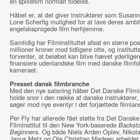
en spillefilm normalt tildeles.
Håbet er, at det giver instruktører som Susann
Lone Scherfig mulighed for at lave deres ambi
engelsksprogede film herhjemme.
Samtidig har Filminstituttet afsat en større pos
millioner kroner mod tidligere otte, og institutt
forventer, at beløbet kan blive hævet yderligere)
finansiere udenlandske film med danske filmfo
kameraet.
Presset dansk filmbranche
Med den nye satsning håber Det Danske Filmin
holde snor i den række af danske instruktører, 
søger mod nye eventyr i det forjættede filmlan
Per Fly har allerede fået støtte fra Det Danske
Filminstitut til den New York-baserede
Backsta
Beginners.
Og både Niels Arden Oplev, Nikolaj
Janus Metz og Ole Christian Madsen arbejder