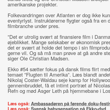
amerikanske projekter.
Folkevandringen over Atlanten er dog ikke kun
eventyrlyst. Instruktørerne flygter også fra en
filmbranche under pres.
”Det er utrolig svært at finansiere film i Danma
øjeblikket. Mange selskaber er økonomisk pre
det er svært at holde det tempo i sin filmprod
gerne vil. Og så må man prøve at gå andre ste
siger Ole Christian Madsen.
Ekko #54 sætter fokus på dansk films flirt me
temaet ”Flugten til Amerika”. Læs blandt ande
Nikolaj Coster-Waldau seje kamp for Hollywoo
gennembruddet, få et intimt portræt af Nicola
Refn og mød Asger Leth på hjemmebane i Lo
Læs også:
Ambassadøren på førende doku-festi
Læs også:
Svensk babysensation på Ekko-dvd