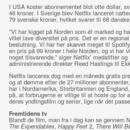
I USA koster abonnementet blot otte dollar, sv
46 kroner. I Sverige blev Netflix lanceret natten t
79 svenske kroner, hvilket svarer til 68 danske
”Vi har kigget på Norden som ét marked og ha
villet lave diversitet på pris. Det er en regional
beslutning. Vi har her skævet meget til Spotify
en pris på 99 kroner i hele Norden, og vi har vi
noget tilsvarende,” siger Netflix’ medstifter og
administrerende direktør Reed Hastings til Ek
Netflix lanceres dog med en måneds gratis pr
og at dømme efter de 27 millioner abonnenter,
har i Nordamerika, Storbritannien og England, 
på, at forbrugerne er villige til at hoste op for
deres yndlingsfilm og serier, lige når det pas
Fremtidens tv
Blandt de film, man fra i dag kan se gennem Ne
The Expendables
,
Happy Feet
2,
There Will B