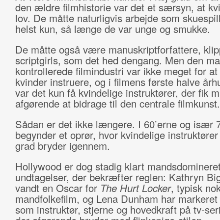
den ældre filmhistorie var det et særsyn, at kvi
lov. De måtte naturligvis arbejde som skuespi
helst kun, så længe de var unge og smukke.
De måtte også være manuskriptforfattere, kli
scriptgirls, som det hed dengang. Men den ma
kontrollerede filmindustri var ikke meget for at
kvinder instruere, og i filmens første halve år
var det kun få kvindelige instruktører, der fik 
afgørende at bidrage til den centrale filmkunst.
Sådan er det ikke længere. I 60’erne og især 
begynder et oprør, hvor kvindelige instruktører
grad bryder igennem.
Hollywood er dog stadig klart mandsdomineret
undtagelser, der bekræfter reglen: Kathryn Bi
vandt en Oscar for
The Hurt Locker
, typisk nok
mandfolkefilm, og Lena Dunham har markeret 
som instruktør, stjerne og hovedkraft på tv-se