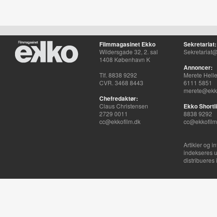
Filmmagasinet Ekko
Sekretariat:
Wildersgade 32, 2. sal
Sekretariat@
1408 København K
Annoncer:
Tlf. 8838 9292
Merete Hell
CVR. 3468 8443
6111 5851
merete@ekko
Chefredaktør:
Claus Christensen
Ekko Shortli
2729 0011
8838 9292
cc@ekkofilm.dk
cc@ekkofilm
Artikler og i
indekseres u
distribueres