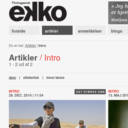
forside
artikler
anmeldelser
blogs
Du er her:
Artikler
|
Intro
Artikler
/ Intro
1 - 2 ud af 2
dato
|
alfabetisk
|
mest læste
INTRO
INTRO
DET STÆRKE KØN
28. DEC. 2016 | 11:54
13. MAJ 201