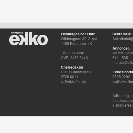
Filmmagasinet Ekko
Sekretariat:
Wildersgade 32, 2. sal
Sekretariat@
1408 København K
Annoncer:
Tlf. 8838 9292
Merete Hell
CVR. 3468 8443
6111 5851
merete@ekko
Chefredaktør:
Claus Christensen
Ekko Shortli
2729 0011
8838 9292
cc@ekkofilm.dk
cc@ekkofilm
Artikler og i
indekseres u
distribueres