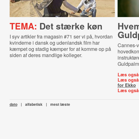
TEMA:
Det stærke køn
Hvem
Guld
I syv artikler fra magasin #71 ser vi på, hvordan
kvinderne i dansk og udenlandsk film har
Cannes-v
kæmpet og stadig kæmper for at komme op på
hovedkonk
siden af deres mandlige kolleger.
instruktør
Guldpalm
Læs også
Læs også
for Ekko
Læs også
dato
|
alfabetisk
|
mest læste