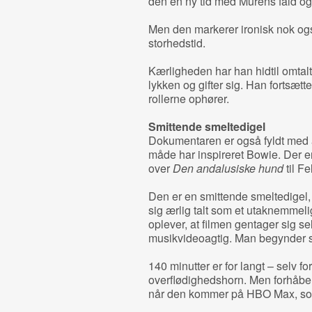
den en ny tid med Murens fald og
Men den markerer ironisk nok og
storhedstid.
Kærligheden har han hidtil omtal
lykken og gifter sig. Han fortsæt
rollerne ophører.
Smittende smeltedigel
Dokumentaren er også fyldt med a
måde har inspireret Bowie. Der er k
over
Den andalusiske hund
til Fe
Den er en smittende smeltedigel,
sig ærlig talt som et utaknemmeli
oplever, at filmen gentager sig sel
musikvideoagtig. Man begynder si
140 minutter er for langt – selv fo
overflødighedshorn. Men forhåben
når den kommer på HBO Max, som s