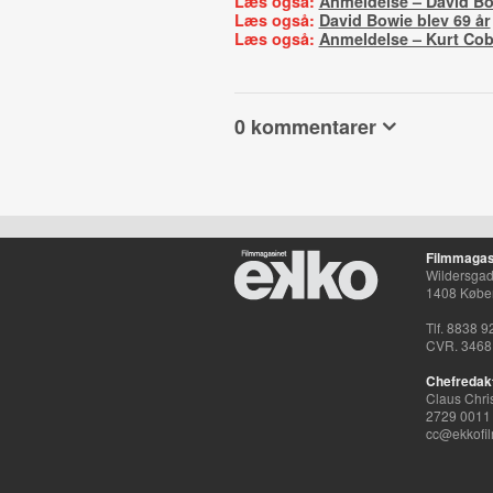
Læs også:
Anmeldelse – David Bo
Læs også:
David Bowie blev 69 år
Læs også:
Anmeldelse – Kurt Cob
0 kommentarer
Filmmagas
Wildersgade
1408 Købe
Tlf. 8838 9
CVR. 3468
Chefredak
Claus Chri
2729 0011
cc@ekkofil