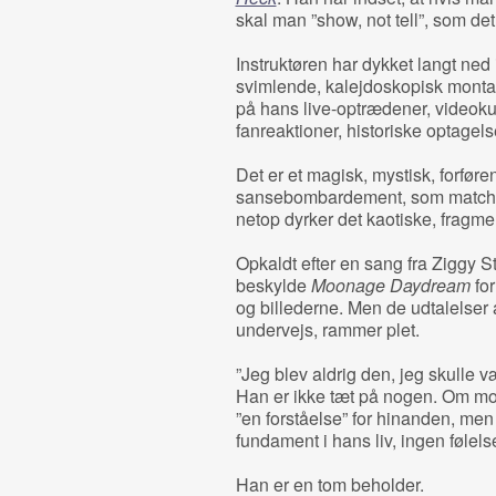
skal man ”show, not tell”, som de
Instruktøren har dykket langt ned 
svimlende, kalejdoskopisk montag
på hans live-optrædener, videokuns
fanreaktioner, historiske optagel
Det er et magisk, mystisk, forfør
sansebombardement, som matcher
netop dyrker det kaotiske, fragm
Opkaldt efter en sang fra Ziggy 
beskylde
Moonage Daydream
fo
og billederne. Men de udtalelse
undervejs, rammer plet.
”Jeg blev aldrig den, jeg skulle 
Han er ikke tæt på nogen. Om mor
”en forståelse” for hinanden, men
fundament i hans liv, ingen føle
Han er en tom beholder.