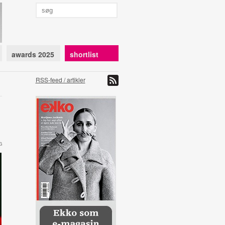
awards 2025
shortlist
RSS-feed / artikler
G