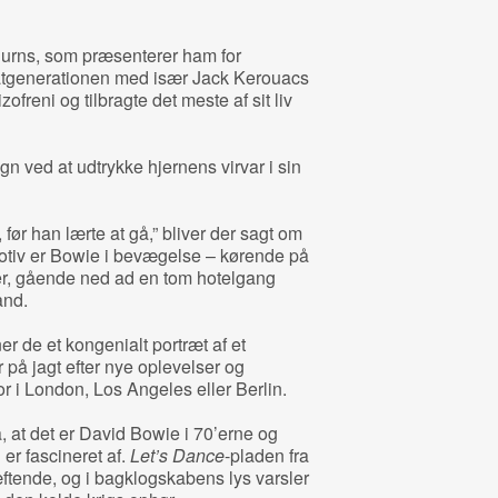
 Burns, som præsenterer ham for
tgenerationen med især Jack Kerouacs
ofreni og tilbragte det meste af sit liv
n ved at udtrykke hjernens virvar i sin
før han lærte at gå,” bliver der sagt om
tiv er Bowie i bevægelse – kørende på
nter, gående ned ad en tom hotelgang
and.
de et kongenialt portræt af et
på jagt efter nye oplevelser og
r i London, Los Angeles eller Berlin.
, at det er David Bowie i 70’erne og
er fascineret af.
Let’s Dance
-pladen fra
tende, og i bagklogskabens lys varsler