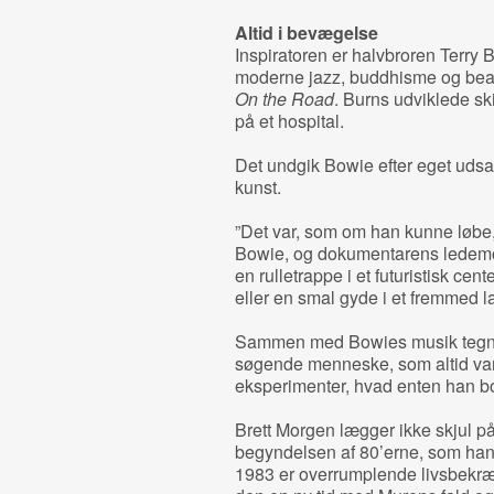
Altid i bevægelse
Inspiratoren er halvbroren Terry
moderne jazz, buddhisme og bea
On the Road
. Burns udviklede skiz
på et hospital.
Det undgik Bowie efter eget udsag
kunst.
”Det var, som om han kunne løbe, 
Bowie, og dokumentarens ledemo
en rulletrappe i et futuristisk ce
eller en smal gyde i et fremmed l
Sammen med Bowies musik tegner 
søgende menneske, som altid var 
eksperimenter, hvad enten han bo
Brett Morgen lægger ikke skjul på
begyndelsen af 80’erne, som han 
1983 er overrumplende livsbekræf