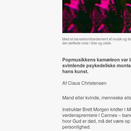
Med et sansebombardement af musik og far
der skiftede rolle i tide og utide.
Popmusikkens kamæleon var lar
svimlende psykedeliske montag
hans kunst.
Af Claus Christensen
Mand eller kvinde, menneske elle
Instruktør Brett Morgen kridter i
M
verdenspremiere i Cannes – bane
hvor Gud er død, må det være op t
personlighed.