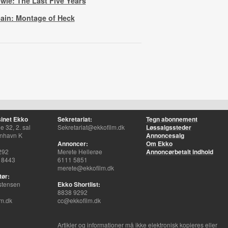
wie: The Last Five Years
ain: Montage of Heck
inet Ekko
Sekretariat:
Tegn abonnement
 32, 2. sal
Sekretariat@ekkofilm.dk
Løssalgssteder
nhavn K
Annoncesalg
Annoncer:
Om Ekko
292
Merete Hellerøe
Annoncørbetalt indhold
 8443
6111 5851
merete@ekkofilm.dk
tør:
stensen
Ekko Shortlist:
8838 9292
m.dk
cc@ekkofilm.dk
Artikler og informationer må ikke elektronisk kopieres eller