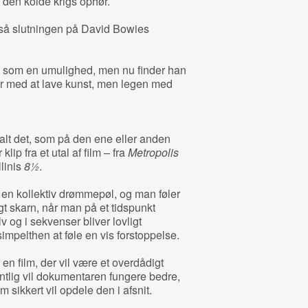
 den kolde krigs ophør.
så slutningen på David Bowies
t som en umulighed, men nu finder han
ter med at lave kunst, men legen med
lt det, som på den ene eller anden
lip fra et utal af film – fra
Metropolis
llinis
8½
.
 en kollektiv drømmepøl, og man føler
gt skarn, når man på et tidspunkt
v og i sekvenser bliver lovligt
mpelthen at føle en vis forstoppelse.
r en film, der vil være et overdådigt
tlig vil dokumentaren fungere bedre,
ikkert vil opdele den i afsnit.