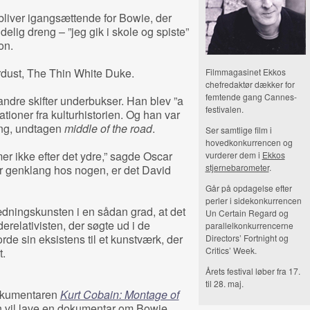
iver igangsættende for Bowie, der
delig dreng – ”jeg gik i skole og spiste”
on.
dust, The Thin White Duke.
Filmmagasinet Ekkos
chefredaktør dækker for
femtende gang Cannes-
andre skifter underbukser. Han blev ”a
festivalen.
ationer fra kulturhistorien. Og han var
ang, undtagen
middle of the road
.
Ser samtlige film i
hovedkonkurrencen og
r ikke efter det ydre,” sagde Oscar
vurderer dem i
Ekkos
stjernebarometer
.
r genklang hos nogen, er det David
Går på opdagelse efter
perler i sidekonkurrencen
ædningskunsten i en sådan grad, at det
Un Certain Regard og
derelativisten, der søgte ud i de
parallelkonkurrencerne
rde sin eksistens til et kunstværk, der
Directors’ Fortnight og
Critics’ Week.
t.
Årets festival løber fra 17.
til 28. maj.
dokumentaren
Kurt Cobain: Montage of
an vil lave en dokumentar om Bowie,