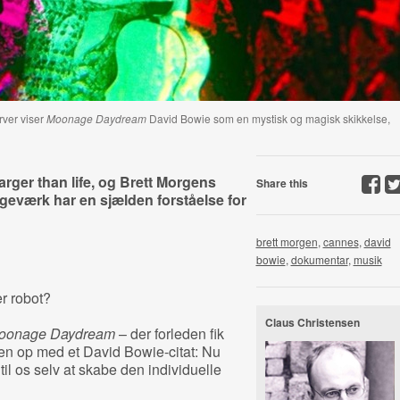
ver viser
Moonage Daydream
David Bowie som en mystisk og magisk skikkelse,
ger than life, og Brett Morgens
Share this
eværk har en sjælden forståelse for
brett morgen
,
cannes
,
david
bowie
,
dokumentar
,
musik
r robot?
Claus Christensen
oonage Daydream
– der forleden fik
n op med et David Bowie-citat: Nu
il os selv at skabe den individuelle