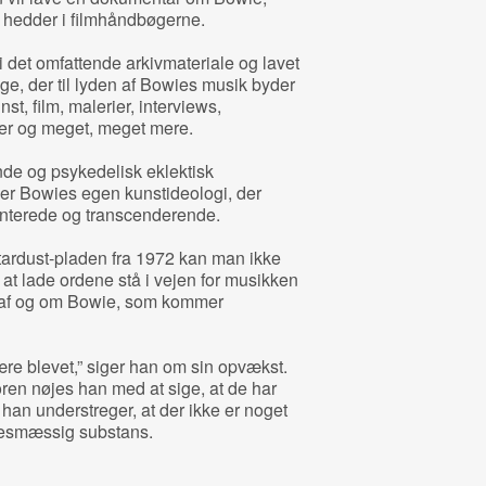
t hedder i filmhåndbøgerne.
i det omfattende arkivmateriale og lavet
e, der til lyden af Bowies musik byder
t, film, malerier, interviews,
ser og meget, meget mere.
ende og psykedelisk eklektisk
 Bowies egen kunstideologi, der
enterede og transcenderende.
Stardust-pladen fra 1972 kan man ikke
r at lade ordene stå i vejen for musikken
r af og om Bowie, som kommer
være blevet,” siger han om sin opvækst.
en nøjes han med at sige, at de har
 han understreger, at der ikke er noget
lsesmæssig substans.