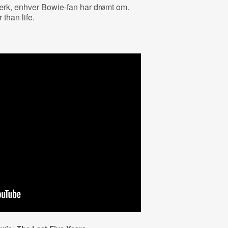
ærk, enhver Bowie-fan har drømt om.
than life.
m