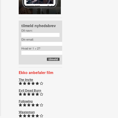
tilmeld nyhedsbrev
Dit navn:
Din email:
Hvad er 1 + 2?
Ekko anbefaler film
The Invite
Evil Dead Burn
Following
Wasteman