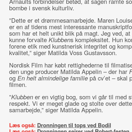
Arnaults forbindelser betød, at sagen ramte s
bombe i svensk kulturliv.
”Dette er et drømmesamarbejde. Maren Louis
er en af tidens mest interessante manuskriptfo
som har et helt unikt blik på magt. Jeg ved, at 
kunne forvalte
Klubben
s kompleksitet. Hun ko
forene etik med kunstnerisk integritet og kom
kvalitet,” siger Matilda Voss Gustavsson.
Nordisk Film har købt rettighederne til filmatis
den unge producer Matilda Appelin ­– der har
F
og
En helt almindelige familie
på cv’et – skal 
filmen.
”
Klubben
er en vigtig bog, som vi går til med s
respekt. Vi er meget glade og stolte over dette
samarbejde,” siger Matilda Appelin.
Læs også:
Dronningen til tops ved Bodil
Læs også:
Dronningen sejrer ved Robert-festen