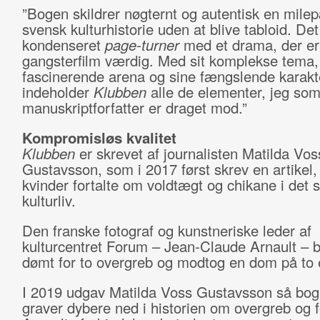
”Bogen skildrer nøgternt og autentisk en milep
svensk kulturhistorie uden at blive tabloid. Det
kondenseret
page-turner
med et drama, der er
gangsterfilm værdig. Med sit komplekse tema,
fascinerende arena og sine fængslende karakt
indeholder
Klubben
alle de elementer, jeg so
manuskriptforfatter er draget mod.”
Kompromisløs kvalitet
Klubben
er skrevet af journalisten Matilda Vos
Gustavsson, som i 2017 først skrev en artikel,
kvinder fortalte om voldtægt og chikane i det 
kulturliv.
Den franske fotograf og kunstneriske leder af
kulturcentret Forum – Jean-Claude Arnault – b
dømt for to overgreb og modtog en dom på to e
I 2019 udgav Matilda Voss Gustavsson så bog
graver dybere ned i historien om overgreb og f