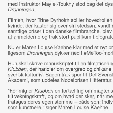
med instruktør May el-Toukhy stod bag det dy
Dronningen
.
Filmen, hvor Trine Dyrholm spiller hovedrolle
kvinde, der kaster sig over sin stedsøn, vand
samtlige priser i den danske filmbranche, ble
af anmelderne og trak stort publikum i biograf
Nu er Maren Louise Käehne klar med et nyt pro
ligesom
Dronningen
dykker ned i #MeToo-mørk
Hun skal skrive manuskriptet til en filmatiseri
Klubben
, der handler om overgreb og chikane 
svensk kulturliv. Sagen trak spor til Det Svens
Akademi, som uddeles Nobelprisen i litteratur.
”For mig er
Klubben
en fortælling om magtens
tiltrækningskraft, og om hvad der sker, når m
fratages deres egen stemme – både som indiv
som kunstnere,” siger Maren Louise Käehne.