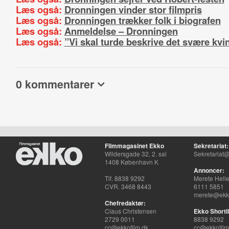
Læs også:
Dronningen vinder stor filmpris
Læs også:
Dronningen trækker folk i biografen
Læs også:
Anmeldelse – Dronningen
Læs også:
”Vi skal turde beskrive det svære kvi
0 kommentarer
Filmmagasinet Ekko
Sekretariat:
Wildersgade 32, 2. sal
Sekretariat@
1408 København K
Annoncer:
Tlf. 8838 9292
Merete Hell
CVR. 3468 8443
6111 5851
merete@ekko
Chefredaktør:
Claus Christensen
Ekko Shortli
2729 0011
8838 9292
cc@ekkofilm.dk
cc@ekkofilm