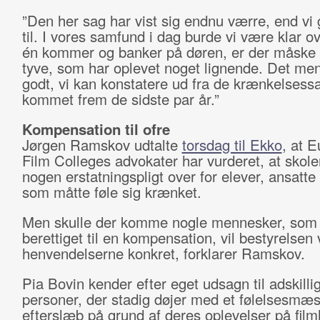
”Den her sag har vist sig endnu værre, end vi 
til. I vores samfund i dag burde vi være klar ov
én kommer og banker på døren, er der måske ti
tyve, som har oplevet noget lignende. Det men
godt, vi kan konstatere ud fra de krænkelsessa
kommet frem de sidste par år.”
Kompensation til ofre
Jørgen Ramskov udtalte
torsdag til Ekko
, at 
Film Colleges advokater har vurderet, at skole
nogen erstatningspligt over for elever, ansatte
som måtte føle sig krænket.
Men skulle der komme nogle mennesker, som f
berettiget til en kompensation, vil bestyrelsen
henvendelserne konkret, forklarer Ramskov.
Pia Bovin kender efter eget udsagn til adskilli
personer, der stadig døjer med et følelsesmæs
efterslæb på grund af deres oplevelser på film