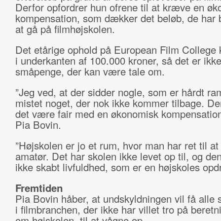
Derfor opfordrer hun ofrene til at kræve en ø
kompensation, som dækker det beløb, de har b
at gå på filmhøjskolen.
Det etårige ophold på European Film College k
i underkanten af 100.000 kroner, så det er ikk
småpenge, der kan være tale om.
”Jeg ved, at der sidder nogle, som er hårdt ra
mistet noget, der nok ikke kommer tilbage. De
det være fair med en økonomisk kompensation,
Pia Bovin.
”Højskolen er jo et rum, hvor man har ret til a
amatør. Det har skolen ikke levet op til, og den
ikke skabt livfuldhed, som er en højskoles opd
Fremtiden
Pia Bovin håber, at undskyldningen vil få alle 
i filmbranchen, der ikke har villet tro på beret
om højskolen, til at vågne op.