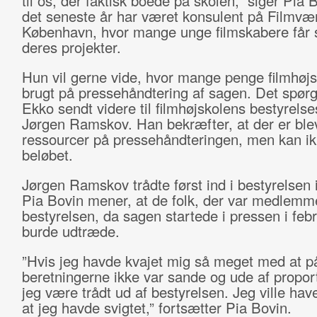
til os, der faktisk boede på skolen,” siger Pia B
det seneste år har været konsulent på Filmvær
København, hvor mange unge filmskabere får st
deres projekter.
Hun vil gerne vide, hvor mange penge filmhøjs
brugt på pressehåndtering af sagen. Det spør
Ekko sendt videre til filmhøjskolens bestyrels
Jørgen Ramskov. Han bekræfter, at der er ble
ressourcer på pressehåndteringen, men kan ik
beløbet.
Jørgen Ramskov trådte først ind i bestyrelsen
Pia Bovin mener, at de folk, der var medlemm
bestyrelsen, da sagen startede i pressen i feb
burde udtræde.
”Hvis jeg havde kvajet mig så meget med at på
beretningerne ikke var sande og ude af proporti
jeg være trådt ud af bestyrelsen. Jeg ville hav
at jeg havde svigtet,” fortsætter Pia Bovin.