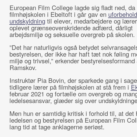
European Film College lagde sig fladt ned, da
filmhøjskolen i Ebeltoft i går gav en
uforbehol
undskyldning
til elever, medarbejdere og lære
oplevet grænseoverskridende adfærd, dårligt
arbejdsmiljø og seksuelle overgreb på skolen.
”Det har naturligvis også betydet selvransagels
bestyrelsen, der ikke har haft tæt nok føling 
miljø og trivsel,” erkender bestyrelsesformand
Ramskov.
Instruktør Pia Bovin, der sparkede gang i sag
tidligere lærer på filmhøjskolen at stå frem i
E
februar 2021 og fortælle om overgreb og man
ledelsesansvar, glæder sig over undskyldninge
Men hun er samtidig kritisk i forhold til, at det
ledelsen og bestyrelsen på European Film Col
lang tid at tage anklagerne seriøst.