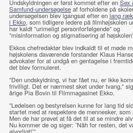
Undskyldningen er først kommet efter en
Sex 
Samfund-undersøgelse
af forholdene på skole
undersøgelsen blev igangsat efter en
lang ræk
i Ekko
, som tidligere ledere på filmhøjskolen 
har kaldt ”urimeligt personforfølgende” og
”misinformation og stigmatisering af højskolen
Ekkos chefredaktør blev indkaldt til et møde 
højskolens daværende forstander Klaus Hans
advokater for at undgå en gentagelse i fremti
det blev formuleret.
”Den undskyldning, vi har fået nu, er ikke ko
frivilligt. Det er nærmest sket under tvang,” si
årige Pia Bovin til Filmmagasinet Ekko.
”Ledelsen og bestyrelsen kunne for lang tid si
startet med at respektere de mennesker, som 
Men de har prøvet at få det til at se mindre alv
Nu kommer de og siger: ’Nåh for resten, det v
alvorligt!’”