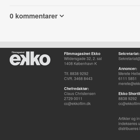
0 kommentarer
Filmmagasinet Ekko
Sekretariat:
Wildersgade 32, 2. sal
Sekretariat@
1408 København K
Annoncer:
Tlf. 8838 9292
Merete Hell
CVR. 3468 8443
6111 5851
merete@ekko
Chefredaktør:
Claus Christensen
Ekko Shortli
2729 0011
8838 9292
cc@ekkofilm.dk
cc@ekkofilm
Artikler og i
indekseres u
distribueres