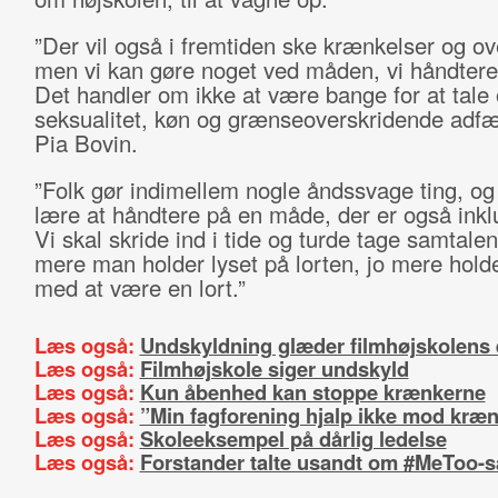
”Der vil også i fremtiden ske krænkelser og ov
men vi kan gøre noget ved måden, vi håndtere
Det handler om ikke at være bange for at tale
seksualitet, køn og grænseoverskridende adfær
Pia Bovin.
”Folk gør indimellem nogle åndssvage ting, og 
lære at håndtere på en måde, der er også ink
Vi skal skride ind i tide og turde tage samtalen
mere man holder lyset på lorten, jo mere hold
med at være en lort.”
Læs også:
Undskyldning glæder filmhøjskolens 
Læs også:
Filmhøjskole siger undskyld
Læs også:
Kun åbenhed kan stoppe krænkerne
Læs også:
”Min fagforening hjalp ikke mod kræn
Læs også:
Skoleeksempel på dårlig ledelse
Læs også:
Forstander talte usandt om #MeToo-