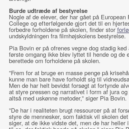
Burde udtræde af bestyrelse
Nogle af de elever, der har gået på European 
College og efterfølgende gjort det til en hjerte
forbedre forholdene på skolen, finder stor
forl
undskyldningen fra filmhøjskolens bestyrelse.
Pia Bovin er på ofrenes vegne dog stadig ked a
første omgang ikke blev lyttet til hende og de 
berettede om forholdene på skolen.
”Frem for at bruge en masse penge på krisehå
kunne man bare have forholdt sig til vidneuds
Men de har helt bevidst forsøgt at fortynde al
at styre pressen og narrativet i form af jura o
altså med uskønne metoder,” siger Pia Bovin.
”De har i realiteten brugt ressourcer på at fors
styre de mennesker, som faktisk vil skolen det
siger, at de ikke vidste det, men de har heller i