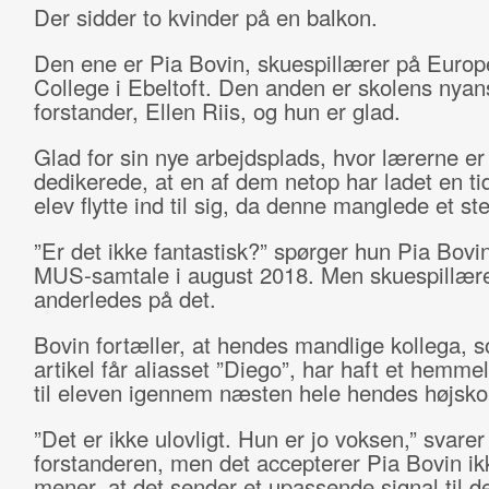
Der sidder to kvinder på en balkon.
Den ene er Pia Bovin, skuespillærer på Europ
College i Ebeltoft. Den anden er skolens nyan
forstander, Ellen Riis, og hun er glad.
Glad for sin nye arbejdsplads, hvor lærerne er
dedikerede, at en af dem netop har ladet en ti
elev flytte ind til sig, da denne manglede et st
”Er det ikke fantastisk?” spørger hun Pia Bovin,
MUS-samtale i august 2018. Men skuespillære
anderledes på det.
Bovin fortæller, at hendes mandlige kollega, 
artikel får aliasset ”Diego”, har haft et hemmel
til eleven igennem næsten hele hendes højsko
”Det er ikke ulovligt. Hun er jo voksen,” svarer
forstanderen, men det accepterer Pia Bovin ik
mener, at det sender et upassende signal til d