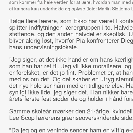
som kommer fra hele verden for at lære, hvordan man med s
et kamera kan underholde og oplyse (foto: Martin Slottemo 
Ifølge flere lærere, som Ekko har været i kont
splitter indflytningen lærergruppen i to. Halvde
støttende, og den anden halvdel er skeptisk. 
bliver aldrig løst, hvorfor Pia konfronterer Die
hans undervisningslokale.
”Jeg siger, at det ikke handler om hans kærligh
som han har ret til. Jeg vil ikke moralisere, og
er forelsket, er det jo fint. Problemet er, at han
med os om det. Og det skaber en utryg stemni
det nye hold ser ham med en tidligere elev. H
synligt ikke lide, jeg siger det. Han nikker bare,
årets første fest sidder de og holder i hånd fora
Samme skoleår mærker den 21-årige, kvindeli
Lee Scop lærerens grænseoverskridende side
”Da jeg og en veninde sender ham en vittig e-m