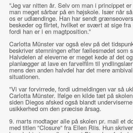
”Jeg var nitten år. Selv om man i princippet er
man meget sårbar på en højskole. Især når s
os er udlændinge. Han har sendt grænseovers
beskeder og flirtet, hvilket er svært at sige fra
fordi han er i en magtposition.”
Carlotta Münster var også elev på det tidspun
beskriver stemningen efter fællesmødet som sp
Halvdelen af eleverne er meget kede af det og
planlægger at lave en farvelfilm til yndlingslæ
mens den anden halvdel har det mere ambiva
situationen.
”Vi var forvirrede, fordi udmeldingen var så ukl
Carlotta Münster. Ifølge en kilde tæt på skolen
siden Diegos afsked også blandt underviserne
usikkerhed om den præcise årsag.
9. marts modtager alle på skolen pr. mail et 
med titlen ”Closure” fra Ellen Riis
.
Hun skriver