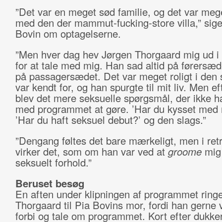
”Det var en meget sød familie, og det var mege
med den der mammut-fucking-store villa,” sige
Bovin om optagelserne.
”Men hver dag hev Jørgen Thorgaard mig ud i 
for at tale med mig. Han sad altid på førersæd
på passagersædet. Det var meget roligt i den s
var kendt for, og han spurgte til mit liv. Men e
blev det mere seksuelle spørgsmål, der ikke 
med programmet at gøre. ’Har du kysset med
’Har du haft seksuel debut?’ og den slags.”
”Dengang føltes det bare mærkeligt, men i ret
virker det, som om han var ved at
groome
mig 
seksuelt forhold.”
Beruset besøg
En aften under klipningen af programmet ring
Thorgaard til Pia Bovins mor, fordi han gerne
forbi og tale om programmet. Kort efter dukker