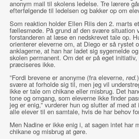
anonym mail til skolens ledelse. Tre lærere gå
efterfølgende til ledelsen og bakker op om ele
Som reaktion holder Ellen Riis den 2. marts e
fællesmøde. På grund af den svære situation 
forstanderen at læse en nedskrevet tale op. H
orienterer eleverne om, at Diego er så rystet 
anklagerne, at han har ladet sig sygemelde og 
skolen permanent. Om det er på eget initiativ,
præciseres ikke.
”Fordi brevene er anonyme (fra eleverne,
red.
svære at forholde sig til, men jeg vil understre
ikke er tale om chikane eller misbrug. Det ha
tone og omgang, som eleverne ikke finder pas
jeg er enig,” vurderer hun og slutter af med at 
alle elever til en samtale, hvis de har behov fo
Men Nadine er ikke enig i, at sagen intet har 
chikane og misbrug at gøre.