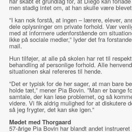
har skabt et grundlag for, at Diego kan forlade
men stadig intet om, at han skulle være blevet 
”I kan nok forstå, at ingen – lærere, elever, a
dele oplysninger om private forhold. Vær venl
med at informere udenforstående om situatione
ikke på sociale medier,” lyder det fra forstande
mail.
Hun tilføjer, at alle på skolen har ret til respekt
behandling af personlige forhold. Alle henven
situationen skal refereres til hende.
”Det er typisk for de her sager, at man bare b
holde tæt,” mener Pia Bovin. ”Man er bange f
samtale, der kan løse problemet, og så komme
videre. Vi fik aldrig mulighed for at diskutere d
så jeg frygter, det kan ske igen.”
Mødet med Thorgaard
57-årige Pia Bovin har blandt andet instrueret 