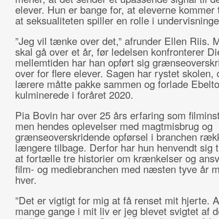
elever. Hun er bange for, at eleverne kommer ti
at seksualiteten spiller en rolle i undervisninge
”Jeg vil tænke over det,” afrunder Ellen Riis. 
skal gå over et år, før ledelsen konfronterer Di
mellemtiden har han opført sig grænseoversk
over for flere elever. Sagen har rystet skolen, 
lærere måtte pakke sammen og forlade Ebelto
kulminerede i foråret 2020.
Pia Bovin har over 25 års erfaring som filminst
men hendes oplevelser med magtmisbrug og
grænseoverskridende opførsel i branchen ræk
længere tilbage. Derfor har hun henvendt sig t
at fortælle tre historier om krænkelser og ansv
film- og mediebranchen med næsten tyve år 
hver.
”Det er vigtigt for mig at få renset mit hjerte. A
mange gange i mit liv er jeg blevet svigtet af 