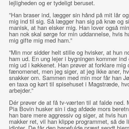
lejligheden og er tydeligt beruset.
”Han braser ind, lægger sin hånd på mit lår o
mig ind til sig. Så lægger han sig på knæ og si
manisk, at han elsker mig. Han lover også min
han nok skal sørge for min uddannelse, hvis hu
mig gifte mig med ham.”
”Min mor sidder helt stille og hvisker, at hun n
ham ud. En ung lejer i bygningen kommer ind 
mig ud i køkkenet. Han prøver at forklare mig 
fænomenet, men jeg siger, at jeg ikke aner, h
snakker om. Sammen med min mor får han Jø
en taxa og kørt til spisehuset i Magstræde, hv
arbejder.”
Dér prøver de at få tv-værten til at falde ned
Pia Bovin husker sin i dag afdøde mors beretni
han bare mere aggressiv og siger, at hvis hun 
makker ret, vil han klippe programmet, så de l
idioter. De får den hønefulde præst sendt hj