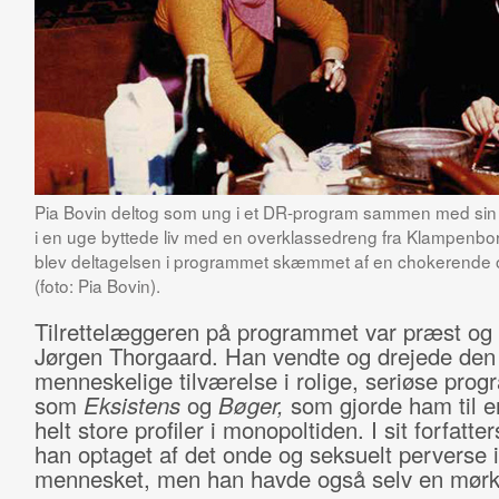
Pia Bovin deltog som ung i et DR-program sammen med sin 
i en uge byttede liv med en overklassedreng fra Klampenbor
blev deltagelsen i programmet skæmmet af en chokerende 
(foto: Pia Bovin).
Tilrettelæggeren på programmet var præst og 
Jørgen Thorgaard. Han vendte og drejede den
menneskelige tilværelse i rolige, seriøse pro
som
Eksistens
og
Bøger,
som gjorde ham til e
helt store profiler i monopoltiden. I sit forfatte
han optaget af det onde og seksuelt perverse i
mennesket, men han havde også selv en mørk