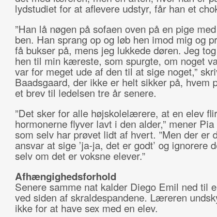
lydstudiet for at aflevere udstyr, får han et cho
”Han lå nøgen på sofaen oven på en pige med
ben. Han sprang op og løb hen imod mig og p
få bukser på, mens jeg lukkede døren. Jeg tog 
hen til min kæreste, som spurgte, om noget va
var for meget ude af den til at sige noget,” skr
Baadsgaard, der ikke er helt sikker på, hvem p
et brev til ledelsen tre år senere.
”Det sker for alle højskolelærere, at en elev flir
hormonerne flyver lavt i den alder,” mener Pia
som selv har prøvet lidt af hvert. ”Men der er 
ansvar at sige ’ja-ja, det er godt’ og ignorere 
selv om det er voksne elever.”
Afhængighedsforhold
Senere samme nat kalder Diego Emil ned til 
ved siden af skraldespandene. Læreren undsk
ikke for at have sex med en elev.