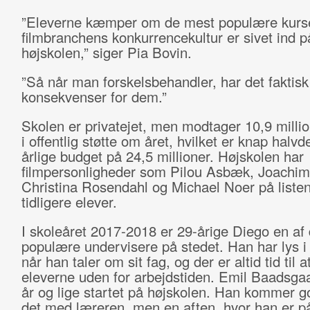
”Eleverne kæmper om de mest populære kurser
filmbranchens konkurrencekultur er sivet ind p
højskolen,” siger Pia Bovin.
”Så når man forskelsbehandler, har det faktisk
konsekvenser for dem.”
Skolen er privatejet, men modtager 10,9 millio
i offentlig støtte om året, hvilket er knap halvd
årlige budget på 24,5 millioner. Højskolen har
filmpersonligheder som Pilou Asbæk, Joachim 
Christina Rosendahl og Michael Noer på liste
tidligere elever.
I skoleåret 2017-2018 er 29-årige Diego en af
populære undervisere på stedet. Han har lys i
når han taler om sit fag, og der er altid tid til 
eleverne uden for arbejdstiden. Emil Baadsgaa
år og lige startet på højskolen. Han kommer g
det med læreren, men en aften, hvor han er på