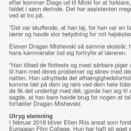
efter kommer Diego ud til Micki for at forklare,
faldet i søvn derinde. Det har assistenten meg
ved at tro på.
”Det var skuffende, at han løj, for han var en f
lærer og havde stor betydning for mit højskoleå
Eleven Dragan Mishevski så samme skoleår, 
hans kammerater lod sig fortrylle af læreren.
”Han tilbød de flotteste og mest sårbare pige
til ham med deres problemer og skrev med d
natten. Han udnyttede det afhængighedsforhold
komme tæt på dem og røre ved dem hele tide
de fik det underligt med dét, gjorde han sig til 
sagde, at han bare havde brug for nogen at ta
fortæller Dragan Mishevski.
Utryg stemning
I februar 2018 bliver Ellen Riis ansat som for
European Film College. Hun har haft sit eget 