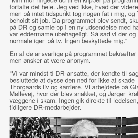
fortalte det hele. Jeg ved ikke, hvad der videre
men på intet tidspunkt tog nogen fat i mig, og
beholdt sit job. Da programmet blev sendt, sku
på DR og samle op i en ny udsendelse med h
var eddermame ubehageligt. Så sad vi der og 
normale igen på tv. Ingen beskyttede mig.”
En af de ansvarlige på programmet bekræfter
men ønsker at være anonym.
”Vi var mindst ti DR-ansatte, der kendte til sa
besluttede at dysse den ned for ikke at skade
Thorgaards liv og karriere. Vi arbejdede på G
Møllevej, hvor der blev snakket, og Jørgen krø
væggene i skam. Ingen gik direkte til ledelsen,
tidligere DR-medarbejder.