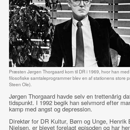
Præsten Jørgen Thorgaard kom til DR i 1969, hvor han med
filosofiske samtaleprogrammer blev en af stationens store pro
Steen Ole).
Jørgen Thorgaard havde selv en trettenårig dat
tidspunkt. I 1992 begik han selvmord efter ma
kamp med angst og depression.
Direktør for DR Kultur, Børn og Unge, Henrik 
Nielsen, er blevet forelagt episoden og har henv