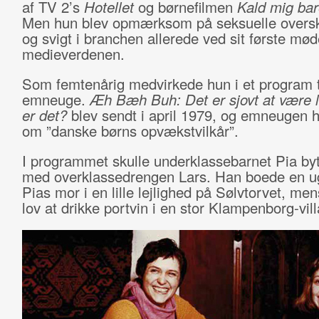
af TV 2’s
Hotellet
og børnefilmen
Kald mig bar
Men hun blev opmærksom på seksuelle oversk
og svigt i branchen allerede ved sit første mø
medieverdenen.
Som femtenårig medvirkede hun i et program t
emneuge.
Æh Bæh Buh: Det er sjovt at være lil
er det?
blev sendt i april 1979, og emneugen 
om ”danske børns opvækstvilkår”.
I programmet skulle underklassebarnet Pia byt
med overklassedrengen Lars. Han boede en u
Pias mor i en lille lejlighed på Sølvtorvet, men
lov at drikke portvin i en stor Klampenborg-vill