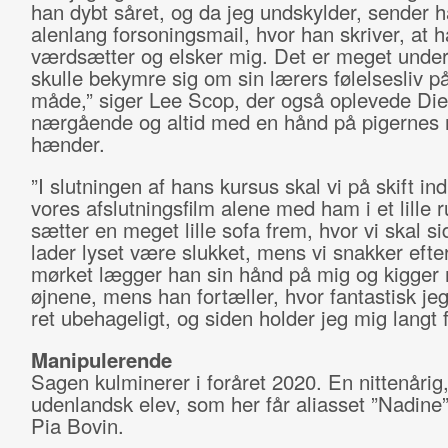
han dybt såret, og da jeg undskylder, sender 
alenlang forsoningsmail, hvor han skriver, at 
værdsætter og elsker mig. Det er meget underl
skulle bekymre sig om sin lærers følelsesliv p
måde,” siger Lee Scop, der også oplevede Di
nærgående og altid med en hånd på pigernes 
hænder.
”I slutningen af hans kursus skal vi på skift in
vores afslutningsfilm alene med ham i et lille
sætter en meget lille sofa frem, hvor vi skal si
lader lyset være slukket, mens vi snakker efter
mørket lægger han sin hånd på mig og kigger 
øjnene, mens han fortæller, hvor fantastisk jeg
ret ubehageligt, og siden holder jeg mig langt 
Manipulerende
Sagen kulminerer i foråret 2020. En nittenårig
udenlandsk elev, som her får aliasset ”Nadine”
Pia Bovin.