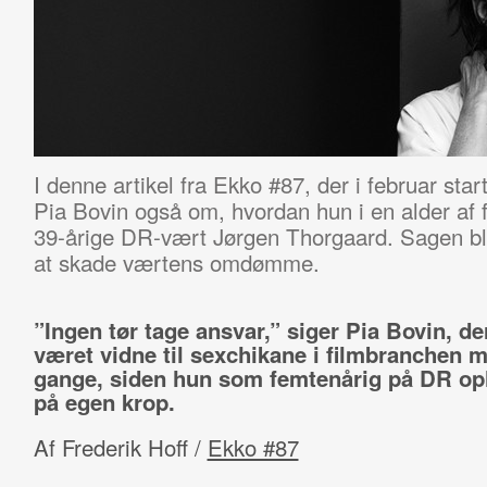
I denne artikel fra Ekko #87, der i februar sta
Pia Bovin også om, hvordan hun i en alder af 
39-årige DR-vært Jørgen Thorgaard. Sagen ble
at skade værtens omdømme.
”Ingen tør tage ansvar,” siger Pia Bovin, de
været vidne til sexchikane i filmbranchen 
gange, siden hun som femtenårig på DR op
på egen krop.
Af Frederik Hoff /
Ekko #87