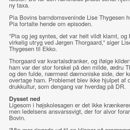
ny taxa.
Pia Bovins barndomsveninde Lise Thygesen hu
Pia fortalte hende om episoden.
”Pia og jeg syntes, det var helt vildt klamt, og
virkelig utryg ved Jørgen Thorgaard,” siger Lis
Thygesen til Ekko.
Thorgaard var kvartalsdranker, og ifølge kilde
ham var der stor forskel på den milde, ædru 
og den fulde, nærmest dæmoniske side, der 
overtage ham. Problemet blev ikke hjulpet af 
drukkultur, som dengang var hverdag på DR.
Dysset ned
Ligesom i højskolesagen er det ikke krænkeren
men ledelsens ansvarssvigt, der for alvor fora
Bovin.
”Min mor ringede ud til en klipper på program