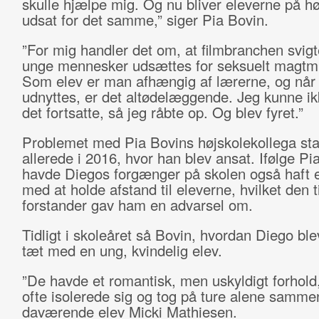
skulle hjælpe mig. Og nu bliver eleverne på h
udsat for det samme,” siger Pia Bovin.
”For mig handler det om, at filmbranchen svigt
unge mennesker udsættes for seksuelt magtm
Som elev er man afhængig af lærerne, og når
udnyttes, er det altødelæggende. Jeg kunne ik
det fortsatte, så jeg råbte op. Og blev fyret.”
Problemet med Pia Bovins højskolekollega st
allerede i 2016, hvor han blev ansat. Ifølge Pi
havde Diegos forgænger på skolen også haft 
med at holde afstand til eleverne, hvilket den t
forstander gav ham en advarsel om.
Tidligt i skoleåret så Bovin, hvordan Diego bl
tæt med en ung, kvindelig elev.
”De havde et romantisk, men uskyldigt forhold
ofte isolerede sig og tog på ture alene samme
daværende elev Micki Mathiesen.