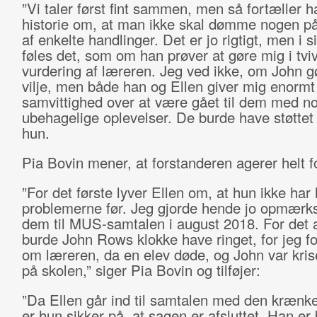
”Vi taler først fint sammen, men så fortæller 
historie om, at man ikke skal dømme nogen p
af enkelte handlinger. Det er jo rigtigt, men i s
føles det, som om han prøver at gøre mig i tvi
vurdering af læreren. Jeg ved ikke, om John g
vilje, men både han og Ellen giver mig enormt 
samvittighed over at være gået til dem med n
ubehagelige oplevelser. De burde have støttet 
hun.
Pia Bovin mener, at forstanderen agerer helt f
”For det første lyver Ellen om, at hun ikke har
problemerne før. Jeg gjorde hende jo opmær
dem til MUS-samtalen i august 2018. For det 
burde John Rows klokke have ringet, for jeg f
om læreren, da en elev døde, og John var kri
på skolen,” siger Pia Bovin og tilføjer:
”Da Ellen går ind til samtalen med den krænke
er hun sikker på, at sagen er afsluttet. Han er 