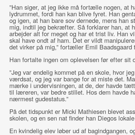
”Han siger, at jeg ikke må fortælle nogen, at ha
lydrummet, fordi han kan blive fyret. Han gent
og igen, at han bare sov dernede, mens han st
mig, indtil jeg bekræfter. Så forklarer han, at 
arbejder alt for meget og har et trist liv. Han vi
skal have ondt af ham. Det er vildt manipuler
det virker på mig,” fortæller Emil Baadsgaard t
Han fortalte ingen om oplevelsen før efter sit 
”Jeg var endelig kommet på en skole, hvor jeg 
værdsat, og jeg var bange for at miste det. M
mærke i undervisningen, at de, der havde tætt
til læreren, var bedre stillet. Hos dem havde h
nærmest gudestatus.”
På det tidspunkt er Micki Mathiesen blevet ass
skolen, og en sen nat finder han Diegos lokale 
En kvindelig elev løber ud af bagindgangen, og