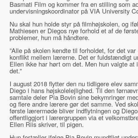
Basmati Film og kommer fra en stilling som ad
undervisningskoordinator på VIA University Co
Nu skal hun holde styr på filmhøjskolen, og ifø
Mathiesen er Diegos nye forhold et af de først
problemer, hun må håndtere.
”Alle på skolen kendte til forholdet, for det var
konflikt mellem lærerne. Det er fuldstændigt um
Ellen ikke har hørt om det. Men hun valgte at 
det.”
I august 2018 flytter den nu tidligere elev s
Diego i hans højskolelejlighed. Til den førnæ
samtale deler Pia Bovin sine bekymringer med
og flere andre lærere gør det samme. Ved sko
første lærermøde bliver indflytningen og Diego
offentliggjort i lærergruppen via et velkomstbr
Ellen Riis skriver, til pigen.
Hun fortæller ifølge Pia Bovin mundtligt under