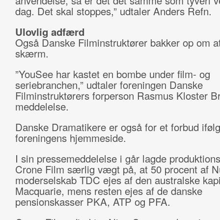
anvendelse, så er det det samme som tyveri v
dag. Det skal stoppes,” udtaler Anders Refn.
Ulovlig adfærd
Også Danske Filminstruktører bakker op om at
skærm.
”YouSee har kastet en bombe under film- og
seriebranchen,” udtaler foreningen Danske
Filminstruktørers forperson Rasmus Kloster Br
meddelelse.
Danske Dramatikere er også for et forbud iføl
foreningens hjemmeside.
I sin pressemeddelelse i går lagde produktion
Crone Film særlig vægt på, at 50 procent af 
moderselskab TDC ejes af den australske kapi
Macquarie, mens resten ejes af de danske
pensionskasser PKA, ATP og PFA.