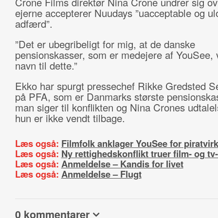
Crone Films direktør Nina Crone undrer sig ove
ejerne accepterer Nuudays ”uacceptable og ul
adfærd”.
”Det er ubegribeligt for mig, at de danske
pensionskasser, som er medejere af YouSee, 
navn til dette.”
Ekko har spurgt pressechef Rikke Gredsted S
på PFA, som er Danmarks største pensionska
man siger til konflikten og Nina Crones udtale
hun er ikke vendt tilbage.
Læs også:
Filmfolk anklager YouSee for piratvi
Læs også:
Ny rettighedskonflikt truer film- og t
Læs også:
Anmeldelse – Kandis for livet
Læs også:
Anmeldelse – Flugt
0 kommentarer