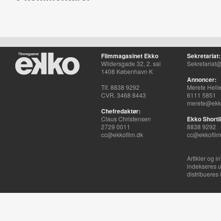
Filmmagasinet Ekko
Sekretariat:
Wildersgade 32, 2. sal
Sekretariat@
1408 København K
Annoncer:
Tlf. 8838 9292
Merete Hell
CVR. 3468 8443
6111 5851
merete@ekko
Chefredaktør:
Claus Christensen
Ekko Shortli
2729 0011
8838 9292
cc@ekkofilm.dk
cc@ekkofilm
Artikler og i
indekseres u
distribueres