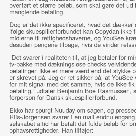
overført et større beløb, som skal gøre det ud 
manglende betaling.
Dog er det ikke specificeret, hvad det dækker 
ifølge skuespillerforbundet kan Copydan ikke f
midlerne til rettighedshaverne, og YouSee kr
desuden pengene tilbage, hvis de vinder retss
”Det svarer i realiteten til, at jeg betaler for 
tv-pakke med dækningsløse checks velvidende
betalingen ikke er mere værd end det stykke p
er skrevet på. Jeg er ret sikker på, at YouSee v
for mit signal med det samme, hvis de ikke fik
betaling,” udtaler Benjamin Boe Rasmussen, 
forperson for Dansk skuespillerforbund.
Ekko har spurgt Nuuday om sagen, og pressec
Riis-Jørgensen svarer i en mail endnu engang,
selskabet altid har betalt det fulde beløb for br
ophavsrettigheder. Han tilføjer: