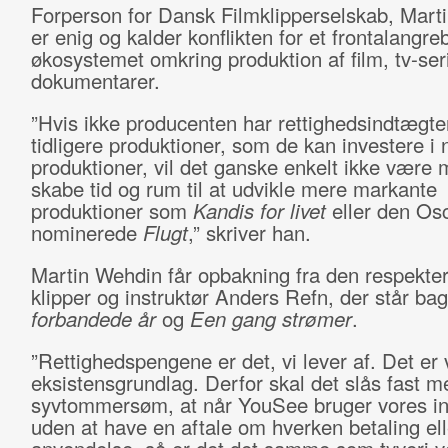
Forperson for Dansk Filmklipperselskab, Mart
er enig og kalder konflikten for et frontalangre
økosystemet omkring produktion af film, tv-ser
dokumentarer.
”Hvis ikke producenten har rettighedsindtægter
tidligere produktioner, som de kan investere i 
produktioner, vil det ganske enkelt ikke være m
skabe tid og rum til at udvikle mere markante
produktioner som
Kandis for livet
eller den Osc
nominerede
Flugt
,” skriver han.
Martin Wehdin får opbakning fra den respekte
klipper og instruktør Anders Refn, der står ba
forbandede år
og
Een gang strømer
.
”Rettighedspengene er det, vi lever af. Det er
eksistensgrundlag. Derfor skal det slås fast m
syvtommersøm, at når YouSee bruger vores i
uden at have en aftale om hverken betaling ell