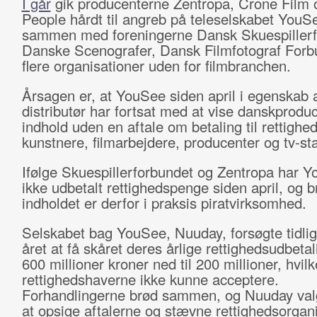
I går
gik producenterne Zentropa, Crone Film 
People hårdt til angreb på teleselskabet YouS
sammen med foreningerne Dansk Skuespillerf
Danske Scenografer, Dansk Filmfotograf Forb
flere organisationer uden for filmbranchen.
Årsagen er, at YouSee siden april i egenskab a
distributør har fortsat med at vise danskprodu
indhold uden en aftale om betaling til rettighe
kunstnere, filmarbejdere, producenter og tv-sta
Ifølge Skuespillerforbundet og Zentropa har Y
ikke udbetalt rettighedspenge siden april, og b
indholdet er derfor i praksis piratvirksomhed.
Selskabet bag YouSee, Nuuday, forsøgte tidli
året at få skåret deres årlige rettighedsudbetal
600 millioner kroner ned til 200 millioner, hvilk
rettighedshaverne ikke kunne acceptere.
Forhandlingerne brød sammen, og Nuuday va
at opsige aftalerne og stævne rettighedsorgan