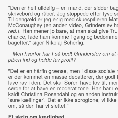
”Den er helt ulidelig – en mand, der sidder bag
skrivebord og råber. Jeg stoppede efter tyve s
Til gengæld er jeg enig med skuespilleren Ma
McConaughey (en anden video, Grinderslev ha
red.
). Han mener jo bare, at man skal give Tr
chance, lade ham komme i gang og bedømm
bagefter,” siger Nikolaj Scherfig.
– Men hvorfor har I så bedt Grinderslev om at 
piben ind og holde lav profil?
”Det er en hårfin grænse, men i disse sociale 
er der kommet en masse debattører, der godt k
lave rav i den. Det skal Søren have lov til, me
sørge for at have en moderat tone. Han har i e
kaldt Christina Rosendahl og en anden instrukt
’sure kællinger’. Det er ikke sprogtone, vi ikke
om, så den har vi slettet.”
Et skrig om kærlighed