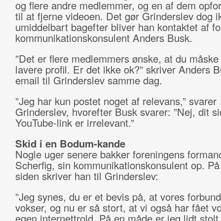
og flere andre medlemmer, og en af dem opfo
til at fjerne videoen. Det gør Grinderslev dog i
umiddelbart bagefter bliver han kontaktet af f
kommunikationskonsulent Anders Busk.
”Det er flere medlemmers ønske, at du måske h
lavere profil. Er det ikke ok?” skriver Anders B
email til Grinderslev samme dag.
”Jeg har kun postet noget af relevans,” svarer
Grinderslev, hvorefter Busk svarer: ”Nej, dit si
YouTube-link er irrelevant.”
Skid i en Bodum-kande
Nogle uger senere bakker foreningens formand
Scherfig, sin kommunikationskonsulent op. På
siden skriver han til Grinderslev:
”Jeg synes, du er et bevis på, at vores forbun
vokser, og nu er så stort, at vi også har fået v
egen internettrold. På en måde er jeg lidt stolt 