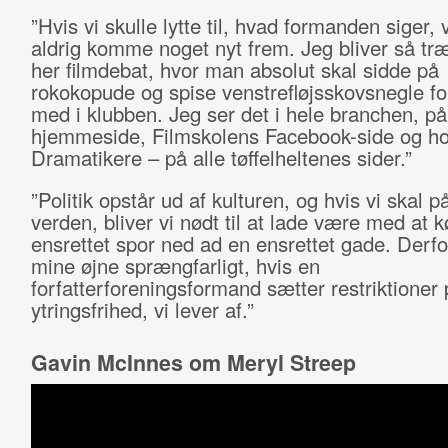
”Hvis vi skulle lytte til, hvad formanden siger, v
aldrig komme noget nyt frem. Jeg bliver så træ
her filmdebat, hvor man absolut skal sidde på
rokokopude og spise venstrefløjsskovsnegle fo
med i klubben. Jeg ser det i hele branchen, p
hjemmeside, Filmskolens Facebook-side og h
Dramatikere – på alle tøffelheltenes sider.”
”Politik opstår ud af kulturen, og hvis vi skal p
verden, bliver vi nødt til at lade være med at kø
ensrettet spor ned ad en ensrettet gade. Derfor
mine øjne sprængfarligt, hvis en
forfatterforeningsformand sætter restriktioner
ytringsfrihed, vi lever af.”
Gavin McInnes om Meryl Streep