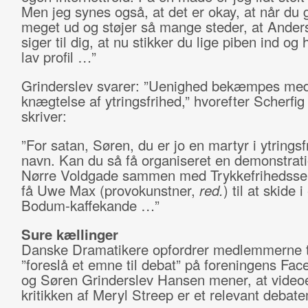
Men jeg synes også, at det er okay, at når du 
meget ud og støjer så mange steder, at Ander
siger til dig, at nu stikker du lige piben ind og h
lav profil …”
Grinderslev svarer: ”Uenighed bekæmpes med
knægtelse af ytringsfrihed,” hvorefter Scherfig
skriver:
”For satan, Søren, du er jo en martyr i ytrings
navn. Kan du så få organiseret en demonstrati
Nørre Voldgade sammen med Trykkefrihedsse
få Uwe Max (provokunstner,
red.
) til at skide i
Bodum-kaffekande …”
Sure kællinger
Danske Dramatikere opfordrer medlemmerne ti
”foreslå et emne til debat” på foreningens Fac
og Søren Grinderslev Hansen mener, at vide
kritikken af Meryl Streep er et relevant debat