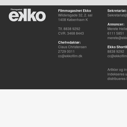
Filmmagasinet Ekko
Sekretariat:
Wildersgade 32, 2. sal
Sekretariat@
1408 København K
Annoncer:
Tlf. 8838 9292
Merete Hell
CVR. 3468 8443
6111 5851
merete@ekko
Chefredaktør:
Claus Christensen
Ekko Shortli
2729 0011
8838 9292
cc@ekkofilm.dk
cc@ekkofilm
Artikler og i
indekseres u
distribueres