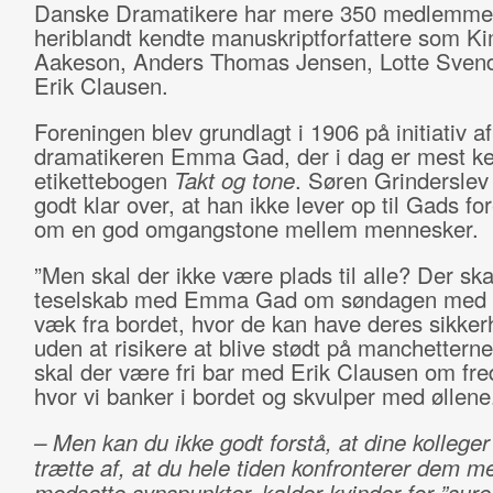
Danske Dramatikere har mere 350 medlemme
heriblandt kendte manuskriptforfattere som K
Aakeson, Anders Thomas Jensen, Lotte Sven
Erik Clausen.
Foreningen blev grundlagt i 1906 på initiativ af
dramatikeren Emma Gad, der i dag er mest ke
etikettebogen
Takt og tone
. Søren Grinderslev
godt klar over, at han ikke lever op til Gads for
om en god omgangstone mellem mennesker.
”Men skal der ikke være plads til alle? Der sk
teselskab med Emma Gad om søndagen med 
væk fra bordet, hvor de kan have deres sikke
uden at risikere at blive stødt på manchettern
skal der være fri bar med Erik Clausen om fr
hvor vi banker i bordet og skvulper med øllene
– Men kan du ikke godt forstå, at dine kolleger 
trætte af, at du hele tiden konfronterer dem m
modsatte synspunkter, kalder kvinder for ”sure