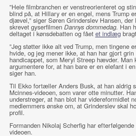
”Hele filmbranchen er venstreorienteret og stir
blind på, at Hillary er en engel, mens Trump e
djævel,” siger Søren Grinderslev Hansen, der 
skrevet gyserfilmen
Dannys dommedag.
Han h
deltaget i kønsdebatten og fået
et indlæg
bragt
”Jeg støtter ikke alt ved Trump, men tingene er
hvide, og jeg mener ikke, at han har gjort gri
handicappet, som Meryl Streep hævder. Man 
argumentere for, at han bare er en elefant i en 
siger han.
Til Ekko fortæller Anders Busk, at han aldrig s
Mcinnes-videoen, som varer otte minutter. Ha
understreger, at han blot har videreformidlet n
medlemmers ønske om, at Grinderslev skal ho
profil.
Formanden Nikolaj Scherfig har efterfølgende 
videoen.