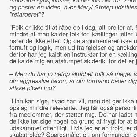
og poster en video, hvor Meryl Streep udstille
”retarderet”?
”Folk er ikke til at råbe op i dag, alt preller af
mindre at man kalder folk for ’kællinger’ eller ’
hører de ikke efter. Og de argumenterer ikke u
fornuft og logik, men ud fra følelser og anekdo
derfor har jeg kaldt en instruktør for en kællin
de kalde mig en afstumpet skiderik, for det er j
– Men du har jo netop skubbet folk så meget
din aggressive facon, at din formand beder di
stikke piben ind?
”Han kan sige, hvad han vil, men det gør ikke
opslag mindre relevante. Jeg får også personl
fra medlemmer, der støtter mig. De har ladet m
de ikke tør sige noget på grund af frygt for at b
udskammet offentligt. Hvis jeg er en trold, er 
skabstrolde? Spørgsmålet er, om formanden ø