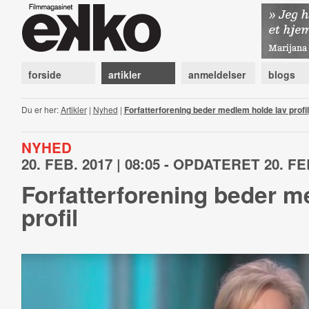
forside
artikler
anmeldelser
blogs
Du er her:
Artikler
|
Nyhed
|
Forfatterforening beder medlem holde lav profil
NYHED
20. FEB. 2017 | 08:05 - OPDATERET 20. FEB
Forfatterforening beder m
profil