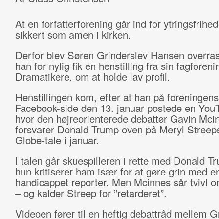
At en forfatterforening går ind for ytringsfrihed
sikkert som amen i kirken.
Derfor blev Søren Grinderslev Hansen overras
han for nylig fik en henstilling fra sin fagforen
Dramatikere, om at holde lav profil.
Henstillingen kom, efter at han på foreningen
Facebook-side den 13. januar postede en You
hvor den højreorienterede debattør Gavin Mci
forsvarer Donald Trump oven på Meryl Streep
Globe-tale i januar.
I talen går skuespilleren i rette med Donald T
hun kritiserer ham især for at gøre grin med e
handicappet reporter. Men Mcinnes sår tvivl o
– og kalder Streep for ”retarderet”.
Videoen fører til en heftig debattråd mellem G