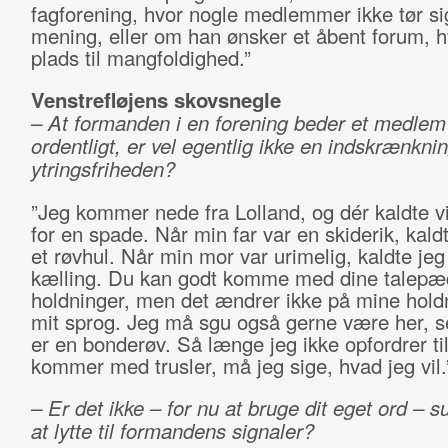
fagforening, hvor nogle medlemmer ikke tør si
mening, eller om han ønsker et åbent forum, h
plads til mangfoldighed.”
Venstrefløjens skovsnegle
– At formanden i en forening beder et medlem
ordentligt, er vel egentlig ikke en indskrænknin
ytringsfriheden?
”Jeg kommer nede fra Lolland, og dér kaldte v
for en spade. Når min far var en skiderik, kal
et røvhul. Når min mor var urimelig, kaldte je
kælling. Du kan godt komme med dine talepæ
holdninger, men det ændrer ikke på mine hold
mit sprog. Jeg må sgu også gerne være her, s
er en bonderøv. Så længe jeg ikke opfordrer til
kommer med trusler, må jeg sige, hvad jeg vil.
– Er det ikke – for nu at bruge dit eget ord – s
at lytte til formandens signaler?