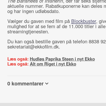
The Banshees of Inisherin
, der får seks stjerne
aktuelle nummer. Rabatkuponerne kan deles 
og har ingen udløbsdato.
Vælger du gaven med film på
Blockbuster
, giv
mulighed for at se fem af de 11.000 titler i all
streamingtjenesten.
Du kan også bestille gaven på telefon 8838 92
sekretariat@ekkofilm.dk.
Læs også:
Hudløs Paprika Steen i nyt Ekko
Læs også:
Alt om Riget i nyt Ekko
0 kommentarer