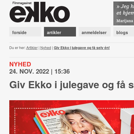
forside
artikler
anmeldelser
blogs
Du er her:
Artikler
|
Nyhed
|
Giv Ekko i julegave og få selv én!
NYHED
24. NOV. 2022 | 15:36
Giv Ekko i julegave og få s