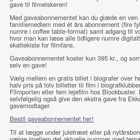
gave til filmelskeren!
Med gaveabonnementet kan du glæde en ven e
familiemedlem med ét års abonnement (fire fy
numre i coffee table-format) samt adgang til v
hvor man kan læse alle tidligere numre digital
skattekiste for filmfans.
Gaveabonnementet koster kun 395 kr., og som 
selv en gave!
Vælg mellem en gratis billet i biografer over h
halv pris på tolv billetter til film i biografklubbe
Filmporten eller fem lejefilm hos Blockbuster.
selvfølgelig også give den ekstra gave fra Ekko 
gavemodtager.
Bestil gaveabonnementet her!
Til at lægge under juletræet eller på nytårsbo
vælge imellem det aktuelle nummer med tema