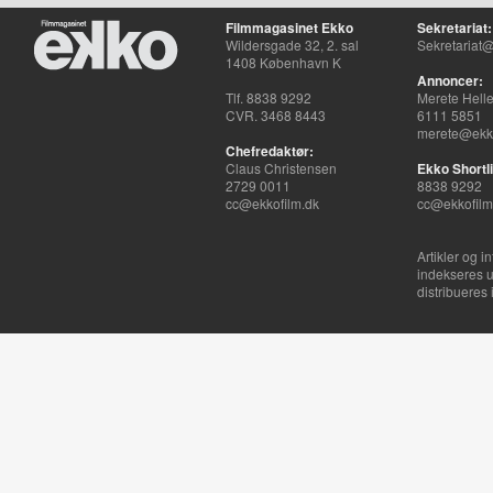
Filmmagasinet Ekko
Sekretariat:
Wildersgade 32, 2. sal
Sekretariat@
1408 København K
Annoncer:
Tlf. 8838 9292
Merete Hell
CVR. 3468 8443
6111 5851
merete@ekko
Chefredaktør:
Claus Christensen
Ekko Shortli
2729 0011
8838 9292
cc@ekkofilm.dk
cc@ekkofilm
Artikler og i
indekseres u
distribueres