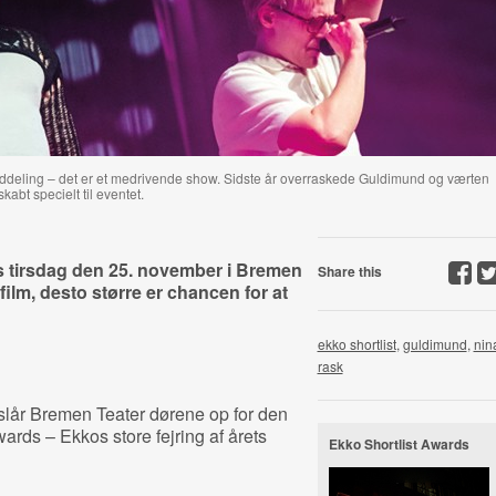
uddeling – det er et medrivende show. Sidste år overraskede Guldimund og værten
bt specielt til eventet.
s tirsdag den 25. november i Bremen
Share this
film, desto større er chancen for at
ekko shortlist
,
guldimund
,
nin
rask
slår Bremen Teater dørene op for den
ards – Ekkos store fejring af årets
Ekko Shortlist Awards