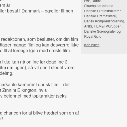
FAF, Dansk
em år
Skuespillerforbund,
ller bosat i Danmark – og/eller filmen
Danske Filminstruktører,
Danske Dramatikere,
Dansk Komponistforening,
ANIS, FILM&TVGruppen,
Danske Scenografer og
Royal Guld.
redaktionen, som beslutter, om din film
dtager mange film og kan desværre ikke
Køb billet!
id til at forsøge igen med næste film.
 ikke kan nå online før deadline 3.
film om ugen), så vil den i stedet være
deling.
markante karrierer i dansk film – det
 Zinnini Elkington, hvis
v belønnet med topkarakter (seks
tag chancen for at blive hædret som en af
r!