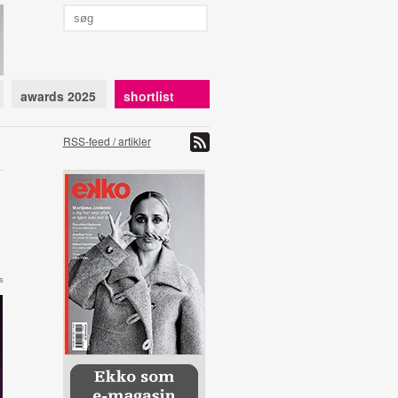
awards 2025
shortlist
RSS-feed / artikler
s