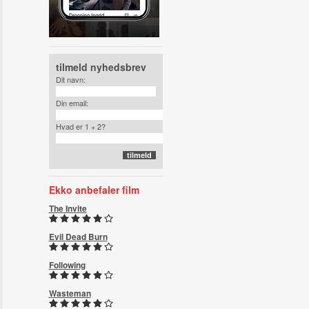
tilmeld nyhedsbrev
Dit navn:
Din email:
Hvad er 1 + 2?
Ekko anbefaler film
The Invite
Evil Dead Burn
Following
Wasteman