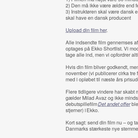
2) Den må ikke være ældre end f
3) Instruktøren skal være dansk e
skal have en dansk producent
Upload din film her
.
Alle indsendte film gennemses af 
optages på Ekko Shortlist. Vi mo
tage alle ind, men vi opfordrer alt
Hvis din film bliver godkendt, men
november (vi publicerer cirka tre 
med i opløbet til næste års prisud
Flere tidligere vindere har skabt 
gælder Milad Avaz og ikke mindst
debutspillefilm
Det andet offer
ble
stjerner) i Ekko.
Kort sagt: send din film nu – og 
Danmarks stærkeste nye stemme