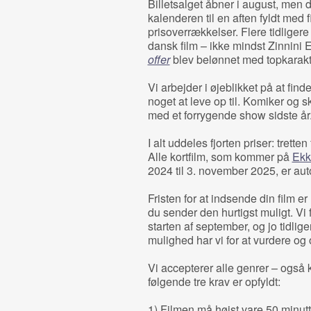
Billetsalget åbner i august, men 
kalenderen til en aften fyldt med
prisoverrækkelser. Flere tidligere
dansk film – ikke mindst Zinnini E
offer
blev belønnet med topkarakte
Vi arbejder i øjeblikket på at find
noget at leve op til. Komiker og s
med et forrygende show sidste år
I alt uddeles fjorten priser: trette
Alle kortfilm, som kommer på
Ekk
2024 til 3. november 2025, er aut
Fristen for at indsende din film er
du sender den hurtigst muligt. Vi 
starten af september, og jo tidlig
mulighed har vi for at vurdere og o
Vi accepterer alle genrer – også
følgende tre krav er opfyldt:
1) Filmen må højst vare 50 minutt