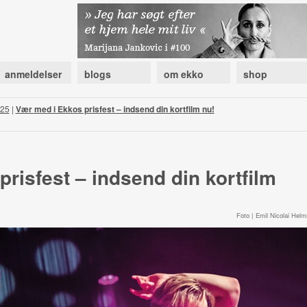
anmeldelser
blogs
om ekko
shop
025
|
Vær med i Ekkos prisfest – indsend din kortfilm nu!
risfest – indsend din kortfilm
Foto | Emil Nicolai Helm