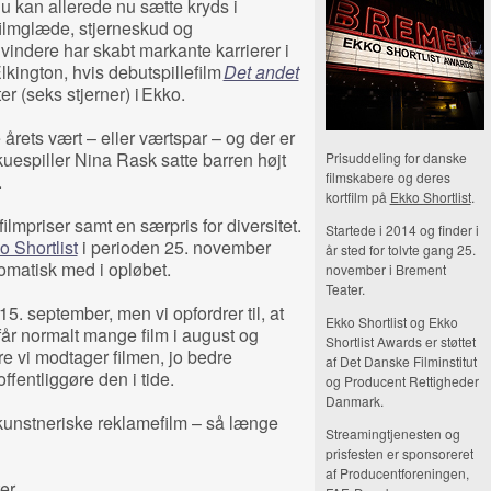
du kan allerede nu sætte kryds i
 filmglæde, stjerneskud og
 vindere har skabt markante karrierer i
lkington, hvis debutspillefilm
Det andet
r (seks stjerner) i Ekko.
e årets vært – eller værtspar – og der er
kuespiller Nina Rask satte barren højt
Prisuddeling for danske
filmskabere og deres
.
kortfilm på
Ekko Shortlist
.
n filmpriser samt en særpris for diversitet.
Startede i 2014 og finder i
o Shortlist
i perioden 25. november
år sted for tolvte gang 25.
omatisk med i opløbet.
november i Brement
Teater.
 15. september, men vi opfordrer til, at
Ekko Shortlist og Ekko
får normalt mange film i august og
Shortlist Awards er støttet
ere vi modtager filmen, jo bedre
af Det Danske Filminstitut
ffentliggøre den i tide.
og Producent Rettigheder
Danmark.
 kunstneriske reklamefilm – så længe
Streamingtjenesten og
prisfesten er sponsoreret
af Producentforeningen,
er