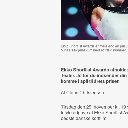
Ekko Shortlist Awards er mere end en pris
Nina Rask publikum med et frækt nummer, ska
Ekko Shortlist Awards afholde
Teater. Jo før du indsender din 
komme i spil til årets priser.
Af Claus Christensen
Tirsdag den 25. november kl. 19 
tolvte udgave af Ekko Shortlist Aw
bedste danske kortfilm.