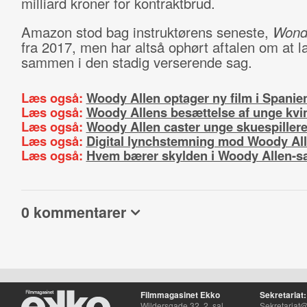
milliard kroner for kontraktbrud.
Amazon stod bag instruktørens seneste,
Wond
fra 2017, men har altså ophørt aftalen om at lav
sammen i den stadig verserende sag.
Læs også:
Woody Allen optager ny film i Spanie
Læs også:
Woody Allens besættelse af unge kvi
Læs også:
Woody Allen caster unge skuespillere 
Læs også:
Digital lynchstemning mod Woody Al
Læs også:
Hvem bærer skylden i Woody Allen-s
0 kommentarer
Filmmagasinet Ekko
Sekretariat:
Wildersgade 32, 2. sal
Sekretariat@