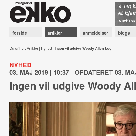
forside
artikler
anmeldelser
blogs
Du er her:
Artikler
|
Nyhed
|
Ingen vil udgive Woody Allen-bog
NYHED
03. MAJ 2019 | 10:37 - OPDATERET 03. MAJ
Ingen vil udgive Woody Al