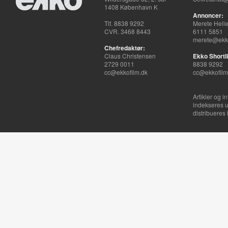
1408 København K
Annoncer:
Tlf. 8838 9292
Merete Hell
CVR. 3468 8443
6111 5851
merete@ekko
Chefredaktør:
Claus Christensen
Ekko Shortli
2729 0011
8838 9292
cc@ekkofilm.dk
cc@ekkofilm
Artikler og i
indekseres u
distribueres