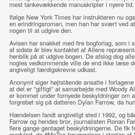
mest tankevækkende manuskripter i nyere tid.
Ifølge New York Times har instruktøren nu ogs
en erindringsroman, men han har svært ved at
nogen til at udgive den.
Avisen har snakket med fire bogforlag, som i s
af sidste år blev kontaktet af Allens repræsen
henblik på at udgive bogen. De afslog dog alle
nogles vedkommende ville de end ikke læse d
angiveligt færdigskrevne udkast.
Anonymt siger højtstående ansatte i forlagene t
at det er ”giftigt” at samarbejde med Woody A
er kommet under fornyede beskyldninger om a
forgrebet sig på datteren Dylan Farrow, da hun
Hændelsen fandt angiveligt sted i 1992, og b
Farrow og hendes bror, journalisten Ronan Far
flere gange gentaget beskyldningerne. De fik f
medvind, da #MeToo-bevægelsen i starten af 