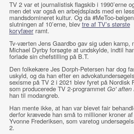
TV 2 var et journalistisk flagskib i 1990’erne o
men det var også en arbejdsplads med en løs
mandsdomineret kultur. Og da #MeToo-bølgen 
slutningen af 10’erne, blev
tre af TV’s største
koryfæer
ramt.
Tv-værten Jens Gaardbo gav sig uden kamp,
Michael Dyrby forsøgte at undskylde, indtil ha
forlade sin chefstilling på B.T.
Den folkekære Jes Dorph-Petersen har dog fas
uskyld, og da han efter en advokatundersøgel
sexisme på TV 2 i 2021 blev fyret på Nordisk 
som producerede TV 2-programmet
Go' aften 
han til modangreb.
Han mente ikke, at han var blevet fair behandl
derfor krævede han små to millioner kroner af
Yvonne Frederiksen, som varetog undersøgels
2.