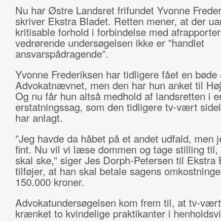
Nu har Østre Landsret frifundet Yvonne Freder
skriver Ekstra Bladet. Retten mener, at der ua
kritisable forhold i forbindelse med afrapporte
vedrørende undersøgelsen ikke er ”handlet
ansvarspådragende”.
Yvonne Frederiksen har tidligere fået en bøde 
Advokatnævnet, men den har hun anket til Høj
Og nu får hun altså medhold af landsretten i e
erstatningssag, som den tidligere tv-vært sid
har anlagt.
”Jeg havde da håbet på et andet udfald, men j
fint. Nu vil vi læse dommen og tage stilling til
skal ske,” siger Jes Dorph-Petersen til Ekstra
tilføjer, at han skal betale sagens omkostninge
150.000 kroner.
Advokatundersøgelsen kom frem til, at tv-vær
krænket to kvindelige praktikanter i henholdsv