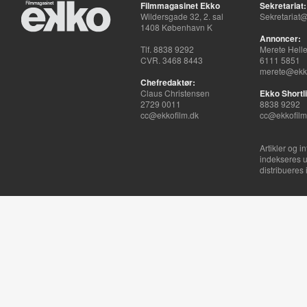
Filmmagasinet Ekko
Sekretariat:
Wildersgade 32, 2. sal
Sekretariat@
1408 København K
Annoncer:
Tlf. 8838 9292
Merete Hell
CVR. 3468 8443
6111 5851
merete@ekko
Chefredaktør:
Claus Christensen
Ekko Shortli
2729 0011
8838 9292
cc@ekkofilm.dk
cc@ekkofilm
Artikler og i
indekseres u
distribueres