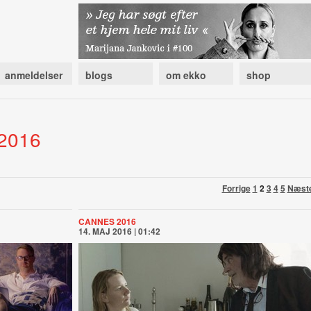
anmeldelser
blogs
om ekko
shop
 2016
Forrige
1
2
3
4
5
Næst
CANNES 2016
14. MAJ 2016 | 01:42