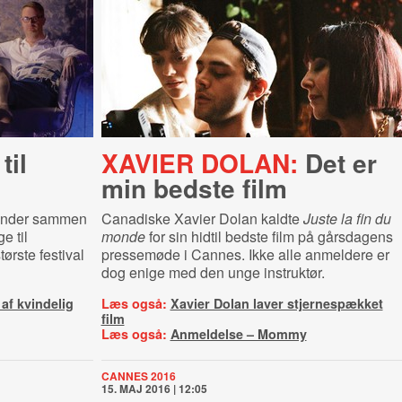
til
XAVIER DOLAN:
Det er
min bedste film
ender sammen
Canadiske Xavier Dolan kaldte
Juste la fin du
e til
monde
for sin hidtil bedste film på gårsdagens
rste festival
pressemøde i Cannes. Ikke alle anmeldere er
dog enige med den unge instruktør.
 af kvindelig
Læs også:
Xavier Dolan laver stjernespækket
film
Læs også:
Anmeldelse – Mommy
CANNES 2016
15. MAJ 2016 | 12:05