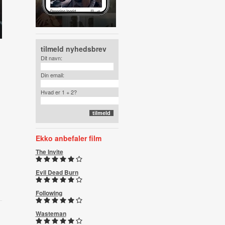
tilmeld nyhedsbrev
Dit navn:
Din email:
Hvad er 1 + 2?
Ekko anbefaler film
The Invite
Evil Dead Burn
Following
Wasteman