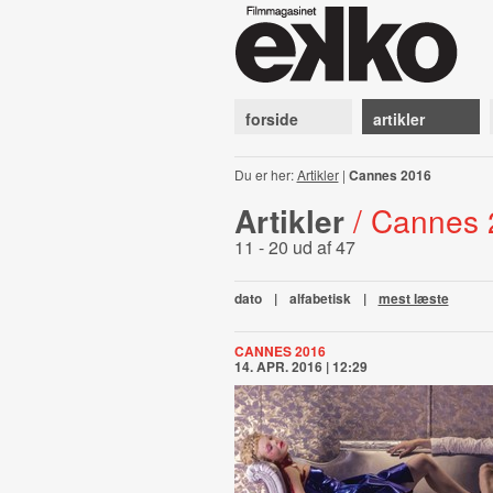
forside
artikler
Du er her:
Artikler
|
Cannes 2016
Artikler
/ Cannes
11 - 20 ud af 47
dato
|
alfabetisk
|
mest læste
CANNES 2016
14. APR. 2016 | 12:29