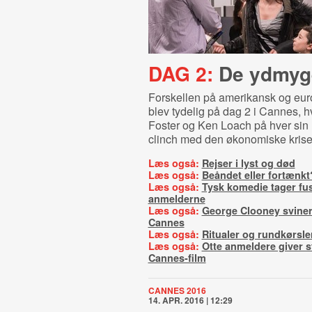
DAG 2:
De ydmyg
Forskellen på amerikansk og eur
blev tydelig på dag 2 i Cannes, h
Foster og Ken Loach på hver sin 
clinch med den økonomiske krise
Læs også:
Rejser i lyst og død
Læs også:
Beåndet eller fortænkt
Læs også:
Tysk komedie tager fu
anmelderne
Læs også:
George Clooney sviner
Cannes
Læs også:
Ritualer og rundkørsle
Læs også:
Otte anmeldere giver st
Cannes-film
CANNES 2016
14. APR. 2016 | 12:29