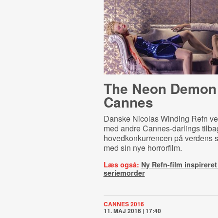
The Neon Demon 
Cannes
Danske Nicolas Winding Refn v
med andre Cannes-darlings tilbag
hovedkonkurrencen på verdens stø
med sin nye horrorfilm.
Læs også:
Ny Refn-film inspireret
seriemorder
CANNES 2016
11. MAJ 2016 | 17:40