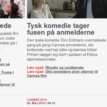
ede
Tysk komedie tager
fusen på anmelderne
opæisk film
vor Jodie
Den tyske komedie
Toni Erdmann
overraskede
måde gik i
gang på gang Cannes-anmelderne, der
.
kvitterede med høj latter og kæmpe bifald.
Filmen lægger sig klart i spidsen af Ekkos
stjernebarometer.
?
sen på
Læs også:
Ritualer og rundkørsler
Læs også:
Otte anmeldere giver stjerner til
 Trump i
Cannes-film
r
jerner til
CANNES 2016
20. MAJ 2016 | 08:10