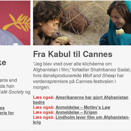
Fra Kabul til Cannes
ke
”Jeg blev vred over alle klichéerne om
Afghanistan i film,” fortæller Shahrbanoo Sadat,
hvis danskproducerede
Wolf and Sheep
har
ørre end
verdenspremiere på Cannes-festivalen i
 da han
morgen.
afé Society
og
Læs også:
Amerikanerne har gjort Afghanistan
bedre
Læs også:
Anmeldelse – Motley’s Law
es
Læs også:
Anmeldelse – Krigen
rie for
Læs også:
Lindholm laver film om Afghanistan-
krig