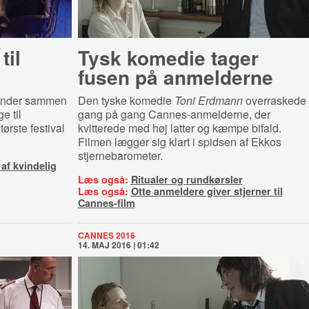
til
Tysk komedie tager
fusen på anmelderne
ender sammen
Den tyske komedie
Toni Erdmann
overraskede
e til
gang på gang Cannes-anmelderne, der
rste festival
kvitterede med høj latter og kæmpe bifald.
Filmen lægger sig klart i spidsen af Ekkos
stjernebarometer.
 af kvindelig
Læs også:
Ritualer og rundkørsler
Læs også:
Otte anmeldere giver stjerner til
Cannes-film
CANNES 2016
14. MAJ 2016 | 01:42