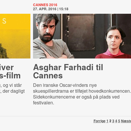
CANNES 2016
27. APR. 2016 | 15:18
iver
Asghar Farhadi til
s-film
Cannes
 og vi står
Den iranske Oscar-vinders nye
, der dagligt
skuespillerdrama er tilføjet hovedkonkurrencen.
Sidekonkurrencerne er også på plads ved
festivalen.
Forrige
1
2
3
4
5
Næst