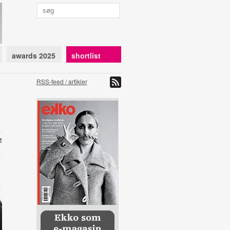
awards 2025
shortlist
RSS-feed / artikler
e