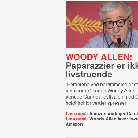
WOODY ALLEN:
Paparazzier er ik
livstruende
”Fordelene ved berømmelse er st
ulemperne,” sagde Woody Allen,
åbnede Cannes-festivalen med
C
holdt hof for verdenspressen.
Læs også:
Amazon indtager Cann
Læs også:
Woody Allen laver tv-se
Amazon