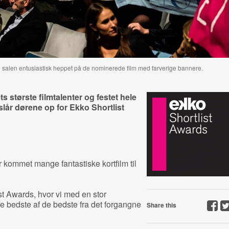
r i salen entusiastisk heppet på de nominerede film med farverige bannere.
ets største filmtalenter og festet hele
slår dørene op for Ekko Shortlist
er kommet mange fantastiske kortfilm til
ist Awards, hvor vi med en stor
de bedste af de bedste fra det forgangne
Share this