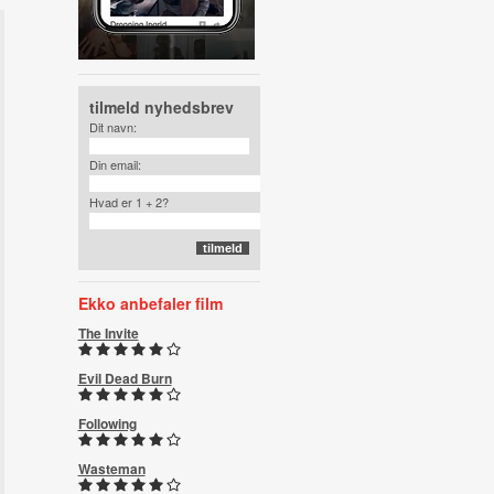
tilmeld nyhedsbrev
Dit navn:
Din email:
Hvad er 1 + 2?
Ekko anbefaler film
The Invite
Evil Dead Burn
Following
Wasteman