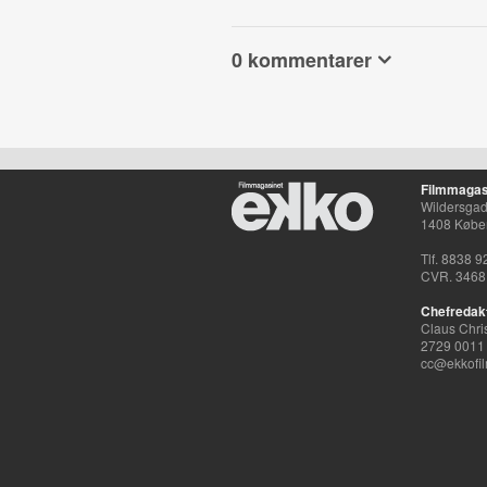
0 kommentarer
Filmmagas
Wildersgade
1408 Købe
Tlf. 8838 9
CVR. 3468
Chefredak
Claus Chri
2729 0011
cc@ekkofil