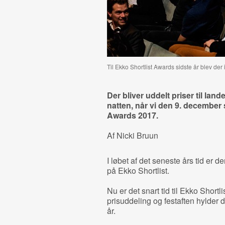
Til Ekko Shortlist Awards sidste år blev de
Der bliver uddelt priser til land
natten, når vi den 9. december 
Awards 2017.
Af Nicki Bruun
I løbet af det seneste års tid er d
på Ekko Shortlist.
Nu er det snart tid til Ekko Shortl
prisuddeling og festaften hylder 
år.