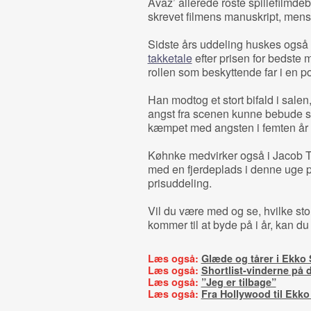
Avaz’ allerede roste spillefilmde
skrevet filmens manuskript, mens
Sidste års uddeling huskes også
takketale
efter prisen for bedste 
rollen som beskyttende far i en p
Han modtog et stort bifald i sale
angst fra scenen kunne bebude si
kæmpet med angsten i femten år –
Køhnke medvirker også i Jacob 
med en fjerdeplads i denne uge på E
prisuddeling.
Vil du være med og se, hvilke st
kommer til at byde på i år, kan du
Læs også:
Glæde og tårer i Ekko 
Læs også:
Shortlist-vinderne på 
Læs også:
”Jeg er tilbage”
Læs også:
Fra Hollywood til Ekko