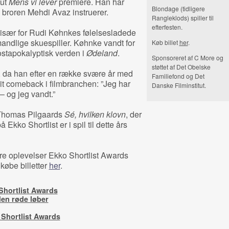
but
Mens vi lever
premiere. Han har
Blondage (tidligere
 broren Mehdi Avaz instruerer.
Rangleklods) spiller til
efterfesten.
 især for Rudi Køhnkes følelsesladede
mandlige skuespiller. Køhnke vandt for
Køb billet
her
.
ostapokalyptisk verden i
Ødeland
.
Sponsoreret af C More og
støttet af Det Obelske
n, da han efter en række svære år med
Familiefond og Det
t comeback i filmbranchen: ”Jeg har
Danske Filminstitut.
 og jeg vandt.”
Thomas Pilgaards
Sé, hvilken klovn
, der
kko Shortlist er i spil til dette års
ore oplevelser Ekko Shortlist Awards
 købe billetter
her
.
Shortlist Awards
den røde løber
 Shortlist Awards