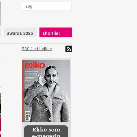
awards 2025
shortlist
RSS-feed / artikler
n