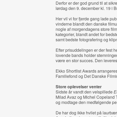
Derfor er der god grund til at sikr
lørdag den 9. december kl. 19 i 
Her vil vi for fjerde gang lade p
vinderne blandt den danske filmu
nogle af morgendagens store filmfo
kategorier, blandt andet for beds
samt bedste fotografering og klip
Efter prisuddelingen er der fest 
lovende bands holder stemningen 
være en stor succes. Den leveres i
Ekko Shortlist Awards arrangeres
Familiefond og Det Danske Filmins
Store oplevelser venter
Sidste år vandt den velspillede
Et
Milad Avaz og Michel Copeland To
og modtage den medfølgende pe
De har dog ikke hvilet på laurbæ