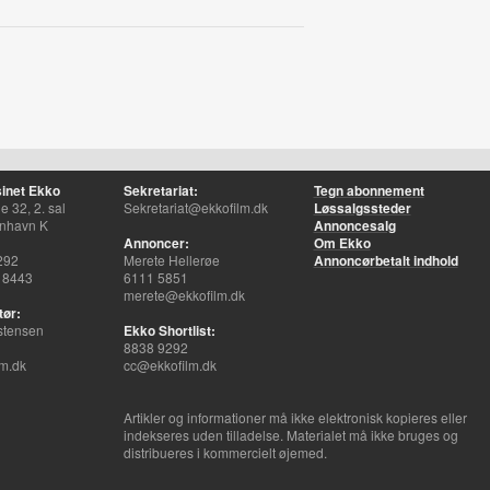
inet Ekko
Sekretariat:
Tegn abonnement
 32, 2. sal
Sekretariat@ekkofilm.dk
Løssalgssteder
nhavn K
Annoncesalg
Annoncer:
Om Ekko
292
Merete Hellerøe
Annoncørbetalt indhold
 8443
6111 5851
merete@ekkofilm.dk
tør:
stensen
Ekko Shortlist:
8838 9292
m.dk
cc@ekkofilm.dk
Artikler og informationer må ikke elektronisk kopieres eller
indekseres uden tilladelse. Materialet må ikke bruges og
distribueres i kommercielt øjemed.