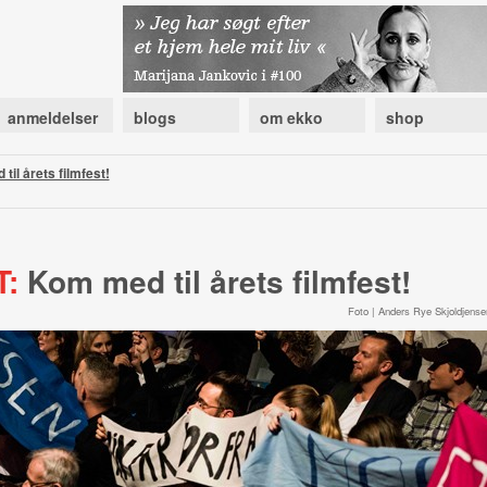
anmeldelser
blogs
om ekko
shop
il årets filmfest!
:
Kom med til årets filmfest!
Foto | Anders Rye Skjoldjense