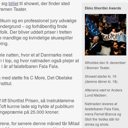
e sig
billet
til showet, der finder sted
Ekko Shortlist Awards
Bremen Teater.
ublikum og en professionel jury udvælge
ndergrund – og forhåbentlig finde
lk. Der bliver uddelt priser i tretten
te mandlige og kvindelige skuespiller
ning.
hele natten, hvor et af Danmarks mest
i top, og hvor natmaden også plejer at
Afholdes den 9. december
 år af falafelbaren Fala Fala.
i Bremen Teater.
Showet starter kl. 19
 med støtte fra C More, Det Obelske
(dørene åbner kl. 18).
titut.
Aftenens vært er Anders
Lund Madsen.
 lift
Shortlist Prisen, så instruktørerne
Natmaden leveres af
ft kunne lade sig hylde af publikum
falafelbaren Fala Fala,
ngepræmie på 25.000 kroner.
mens Fernet Branca og
Stoli the Vodka står for
rrene, for senere denne måned får Milad
drinks og shots.