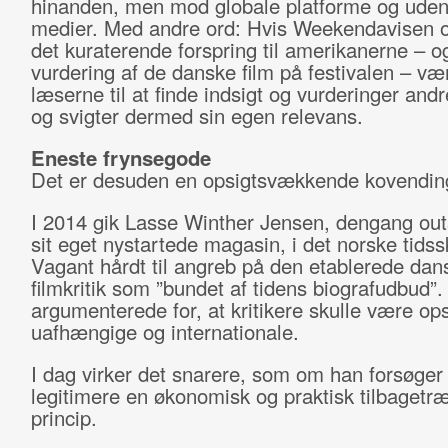
hinanden, men mod globale platforme og ude
medier. Med andre ord: Hvis Weekendavisen o
det kuraterende forspring til amerikanerne – og
vurdering af de danske film på festivalen – v
læserne til at finde indsigt og vurderinger andr
og svigter dermed sin egen relevans.
Eneste frynsegode
Det er desuden en opsigtsvækkende kovendin
I 2014 gik Lasse Winther Jensen, dengang ou
sit eget nystartede magasin, i det norske tidssk
Vagant hårdt til angreb på den etablerede dan
filmkritik som ”bundet af tidens biografudbud”
argumenterede for, at kritikere skulle være o
uafhængige og internationale.
I dag virker det snarere, som om han forsøger 
legitimere en økonomisk og praktisk tilbaget
princip.