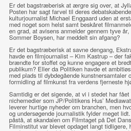
Er det bagstræberisk at ærgre sig over, at Jyl
Posten har sagt farvel til deres debatskabend
kulturjournalist Michael Enggaard uden at ers
med noget som helst samt beskåret filmanmeld
en grad, at avisens anmelder gennem tyve år, 
Sommer Boysen, har meddelt sin afgang?
Er det bagstræberisk at savne dengang, Ekstr
havde en filmjournalist – Kim Kastrup – der fak
brændte for stoffet og kunne engagere et bred
publikum? Eller da Politiken havde et ambitiøst
med plads til dybdegående kunstnersamtaler 
formidling af filmkunst fra verdens fjerneste hj
Samtidig er det sigende, at vi i stedet har fået
nichemedier som JP/Politikens Hus’ Mediawat
leverer hurtige nyheder om branchen, men hvor
og undersøgende journalistik fylder meget lidt.
påstå, at skandalen om Filmtaget på Det Dan
Filminstitut var blevet opdaget langt tidligere, 