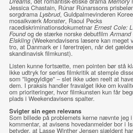
Dreams
, det romantisk-etiske drama
Memory
Jessica Chastain, Rúnar Rúnarssons prisbelø
sorgdrama
Lysbrud
, Guldpalmevinderen Kore
mosaikværk
Monster
, Raoul Pecks
racediskriminationsdokumetnar
Ernest Cole: L
Found
og de stærke norske debutfilm
Armand
Elskling
(Weekendavisens læsere kan meget ve
tro, at Danmark er i førertrøjen, når det gælde
skandinavisk filmkunst).
Listen kunne fortsætte, men pointen bør stå kla
ikke udtryk for seriøs filmkritik at stemple dis
som ”ligegyldige” – slet ikke uden reelt at hav
dem. I praksis handler fravalget ikke om kvali
om prioriteringer, hvor filmkunsten kun får be
plads i Weekendavisens spalter.
Svigter sin egen relevans
Som billede på problemets kerne nævnte jeg i 
kommentar, at avisens hovedanmelder bor i Is
betyder, at Lasse Winther Jensen sjældent ha