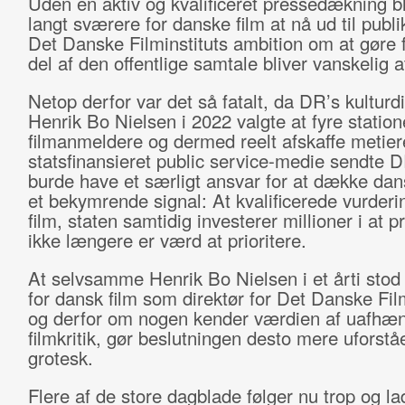
Uden en aktiv og kvalificeret pressedækning bl
langt sværere for danske film at nå ud til publ
Det Danske Filminstituts ambition om at gøre fi
del af den offentlige samtale bliver vanskelig a
Netop derfor var det så fatalt, da DR’s kulturdi
Henrik Bo Nielsen i 2022 valgte at fyre station
filmanmeldere og dermed reelt afskaffe metie
statsfinansieret public service-medie sendte 
burde have et særligt ansvar for at dække dans
et bekymrende signal: At kvalificerede vurderi
film, staten samtidig investerer millioner i at 
ikke længere er værd at prioritere.
At selvsamme Henrik Bo Nielsen i et årti stod 
for dansk film som direktør for Det Danske Film
og derfor om nogen kender værdien af uafhæ
filmkritik, gør beslutningen desto mere uforstå
grotesk.
Flere af de store dagblade følger nu trop og l