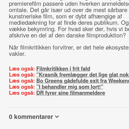
premierefilm passere uden hverken anmeldelse
omtale. Det går især ud over de mest sårbare
kunstneriske film, som er dybt afhængige af
mediedækning for at finde deres publikum. Og
vække bekymring. For hvad sker der, hvis vi b
afskrive en del af den danske filmproduktion?
Når filmkritikken forvitrer, er det hele økosyst
vakler.
Læs også:
Filmkritikken i frit fald
Læs også:
”Krasnik fremlægger det lige glat nok
Læs også:
Bo Greens gådefulde exit fra Weeken
Læs også:
”I behandler mig som lort!”
Læs også:
DR fyrer sine filmanmeldere
0 kommentarer