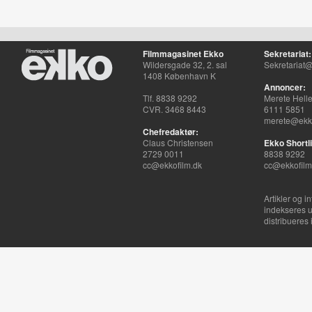
Filmmagasinet Ekko
Sekretariat:
Wildersgade 32, 2. sal
Sekretariat@
1408 København K
Annoncer:
Tlf. 8838 9292
Merete Hell
CVR. 3468 8443
6111 5851
merete@ekko
Chefredaktør:
Claus Christensen
Ekko Shortli
2729 0011
8838 9292
cc@ekkofilm.dk
cc@ekkofilm
Artikler og i
indekseres u
distribueres