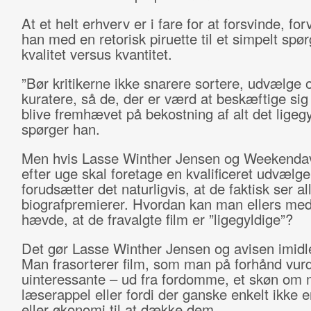
At et helt erhverv er i fare for at forsvinde, fo
han med en retorisk piruette til et simpelt sp
kvalitet versus kvantitet.
”Bør kritikerne ikke snarere sortere, udvælge 
kuratere, så de, der er værd at beskæftige si
blive fremhævet på bekostning af alt det ligeg
spørger han.
Men hvis Lasse Winther Jensen og Weekenda
efter uge skal foretage en kvalificeret udvælgel
forudsætter det naturligvis, at de faktisk ser a
biografpremierer. Hvordan kan man ellers med
hævde, at de fravalgte film er ”ligegyldige”?
Det gør Lasse Winther Jensen og avisen imidle
Man frasorterer film, som man på forhånd vur
uinteressante – ud fra fordomme, et skøn om
læserappel eller fordi der ganske enkelt ikke e
eller økonomi til at dække dem.