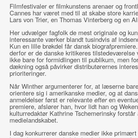
Filmfestivaler er filmkunstens arenaer og frontl
Cannes har været med til at skabe store karrie
Lars von Trier, en Thomas Vinterberg og en Al
Her udvælger fagfolk de mest originale og kun
interessante værker blandt tusindvis af indsend
Kun en lille brøkdel får dansk biografpremiere
derfor er de danske kritikeres tilstedeværelse v
ikke bare for formidlingen til publikum, men fo
dækning også påvirker distributørernes intere
prioriteringer.
Når Winther argumenterer for, at læserne bar
orientere sig i amerikanske medier, og at dan
anmeldelser først er relevante
efter
en eventue
premiere, afslører han, hvor lidt han og Weke
kulturredaktør Kathrine Tschemerinsky forstår 
medielandskabet.
I dag konkurrerer danske medier ikke primær