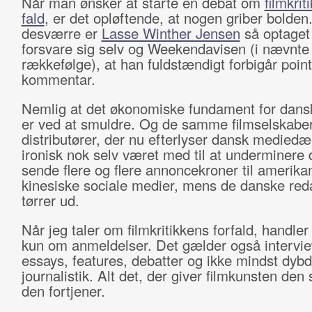
Når man ønsker at starte en debat om
filmkrit
fald
, er det opløftende, at nogen griber bolde
desværre er
Lasse Winther Jensen
så optaget 
forsvare sig selv og Weekendavisen (i nævnte
rækkefølge), at han fuldstændigt forbigår poin
kommentar.
Nemlig at det økonomiske fundament for dansk 
er ved at smuldre. Og de samme filmselskabe
distributører, der nu efterlyser dansk mediedæ
ironisk nok selv været med til at underminere 
sende flere og flere annoncekroner til amerika
kinesiske sociale medier, mens de danske red
tørrer ud.
Når jeg taler om filmkritikkens forfald, handler
kun om anmeldelser. Det gælder også intervi
essays, features, debatter og ikke mindst dyb
journalistik. Alt det, der giver filmkunsten den
den fortjener.