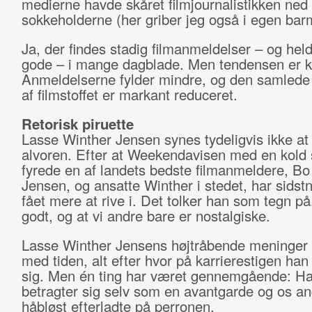
medierne havde skåret filmjournalistikken ned t
sokkeholderne (her griber jeg også i egen bar
Ja, der findes stadig filmanmeldelser – og hel
gode – i mange dagblade. Men tendensen er k
Anmeldelserne fylder mindre, og den samled
af filmstoffet er markant reduceret.
Retorisk piruette
Lasse Winther Jensen synes tydeligvis ikke at 
alvoren. Efter at Weekendavisen med en kold 
fyrede en af landets bedste filmanmeldere, B
Jensen, og ansatte Winther i stedet, har sids
fået mere at rive i. Det tolker han som tegn på,
godt, og at vi andre bare er nostalgiske.
Lasse Winther Jensens højtråbende meninger s
med tiden, alt efter hvor på karrierestigen han
sig. Men én ting har været gennemgående: H
betragter sig selv som en avantgarde og os a
håbløst efterladte på perronen.