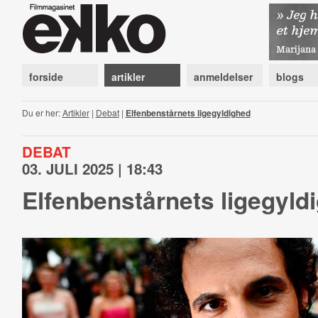
forside
artikler
anmeldelser
blogs
Du er her:
Artikler
|
Debat
|
Elfenbenstårnets ligegyldighed
DEBAT
03. JULI 2025 | 18:43
Elfenbenstårnets ligegyld