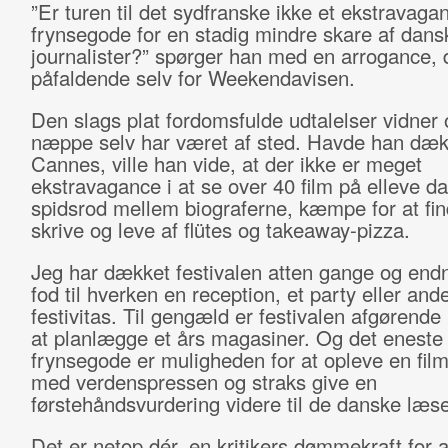
”Er turen til det sydfranske ikke et ekstravagan
frynsegode for en stadig mindre skare af dans
journalister?” spørger han med en arrogance, d
påfaldende selv for Weekendavisen.
Den slags plat fordomsfulde udtalelser vidner
næppe selv har været af sted. Havde han dæk
Cannes, ville han vide, at der ikke er meget
ekstravagance i at se over 40 film på elleve d
spidsrod mellem biograferne, kæmpe for at finde
skrive og leve af flütes og takeaway-pizza.
Jeg har dækket festivalen atten gange og endn
fod til hverken en reception, et party eller and
festivitas. Til gengæld er festivalen afgørende i
at planlægge et års magasiner. Og det eneste
frynsegode er muligheden for at opleve en fi
med verdenspressen og straks give en
førstehåndsvurdering videre til de danske læse
Det er netop dér, en kritikers dømmekraft for a