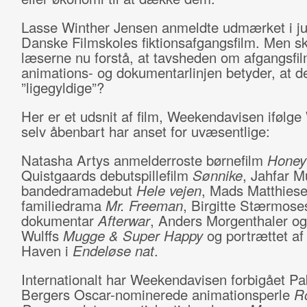
Lasse Winther Jensen anmeldte udmærket i j
Danske Filmskoles fiktionsafgangsfilm. Men sk
læserne nu forstå, at tavsheden om afgangsfil
animations- og dokumentarlinjen betyder, at d
”ligegyldige”?
Her er et udsnit af film, Weekendavisen ifølge
selv åbenbart har anset for uvæsentlige:
Natasha Artys anmelderroste børnefilm
Honey
Quistgaards debutspillefilm
Sønnike
, Jahfar M
bandedramadebut
Hele vejen
, Mads Matthies
familiedrama
Mr. Freeman
, Birgitte Stærmose
dokumentar
Afterwar
, Anders Morgenthaler og
Wulffs
Mugge & Super Happy
og
portrættet af
Haven i
Endeløse nat
.
Internationalt har Weekendavisen forbigået Pa
Bergers Oscar-nominerede animationsperle
R