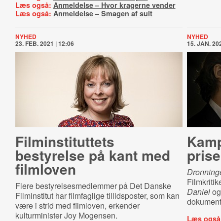
Læs også:
Anmeldelse – Hvor kragerne vender
Læs også:
Anmeldelse – Smagen af sult
NYHED
NYHED
23. FEB. 2021 | 12:06
15. JAN. 202
Fil­min­sti­tut­tets
Kamp
bestyrelse på kant med
pris
filmloven
Dronnin
Filmkritik
Flere bestyrelsesmedlemmer på Det Danske
Daniel
og
Filminstitut har filmfaglige tillidsposter, som kan
dokumenta
være i strid med filmloven, erkender
kulturminister Joy Mogensen.
Læs også