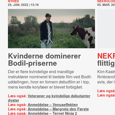
NYHED
NEKROLOG
25. JAN. 2022 | 13:16
05. MAR. 20
Kvinderne dominerer
NEK
Bodil-priserne
flitt
Der er flere kvindelige end mandlige
Kim Kastr
instruktører nomineret til bedste film ved Bodil-
filmbranc
uddelingen, hvor en fornem debutfilm er i top,
avis, der 
mens kendte koryfæer er blevet forbigået.
Læs også
Læs også
Læs også:
Veteraner og kvindelige debutanter
dyster
Læs også:
Anmeldelse – Venuseffekten
Læs også:
Anmeldelse – Margrete den Første
Læs også:
Anmeldelse – Ternet Ninja 2