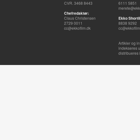
CVR. 3468 8443
6111 5851
merete@ekko
Chefredaktør:
Claus Christensen
Ekko Shortli
2729 0011
8838 9292
cc@ekkofilm.dk
cc@ekkofilm
Artikler og i
indekseres u
distribueres