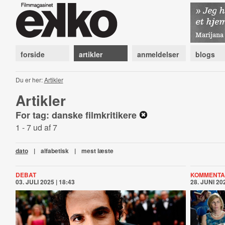
forside
artikler
anmeldelser
blogs
Du er her:
Artikler
Artikler
For tag: danske filmkritikere
1 - 7 ud af 7
dato
|
alfabetisk
|
mest læste
DEBAT
KOMMENTA
03. JULI 2025 | 18:43
28. JUNI 202