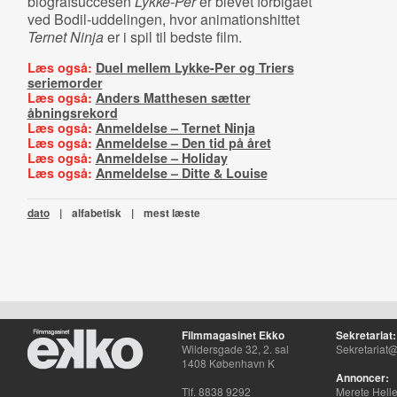
biografsuccesen
Lykke-Per
er blevet forbigået
ved Bodil-uddelingen, hvor animationshittet
Ternet Ninja
er i spil til bedste film.
Læs også:
Duel mellem Lykke-Per og Triers
seriemorder
Læs også:
Anders Matthesen sætter
åbningsrekord
Læs også:
Anmeldelse – Ternet Ninja
Læs også:
Anmeldelse – Den tid på året
Læs også:
Anmeldelse – Holiday
Læs også:
Anmeldelse – Ditte & Louise
dato
|
alfabetisk
|
mest læste
Filmmagasinet Ekko
Sekretariat:
Wildersgade 32, 2. sal
Sekretariat@
1408 København K
Annoncer:
Tlf. 8838 9292
Merete Hell