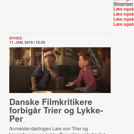
filmpriser
Læs også
Læs også
Læs også
Læs også
NYHED
11. JAN. 2019 | 10:25
Danske Filmkritikere
forbigår Trier og Lykke-
Per
Anmelder-darlingen Lars von Trier og