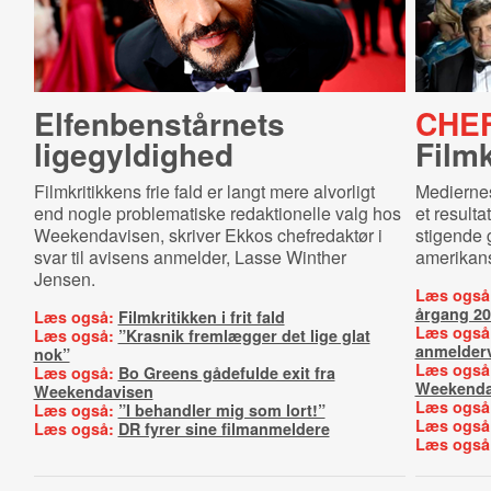
El­fen­ben­står­nets
CHE
ligegyldighed
Filmk
Filmkritikkens frie fald er langt mere alvorligt
Mediernes 
end nogle problematiske redaktionelle valg hos
et resulta
Weekendavisen, skriver Ekkos chefredaktør i
stigende 
svar til avisens anmelder, Lasse Winther
amerikans
Jensen.
Læs også
årgang 2
Læs også:
Filmkritikken i frit fald
Læs også
Læs også:
”Krasnik fremlægger det lige glat
anmelderv
nok”
Læs også
Læs også:
Bo Greens gådefulde exit fra
Weekenda
Weekendavisen
Læs også
Læs også:
”I behandler mig som lort!”
Læs også
Læs også:
DR fyrer sine filmanmeldere
Læs også