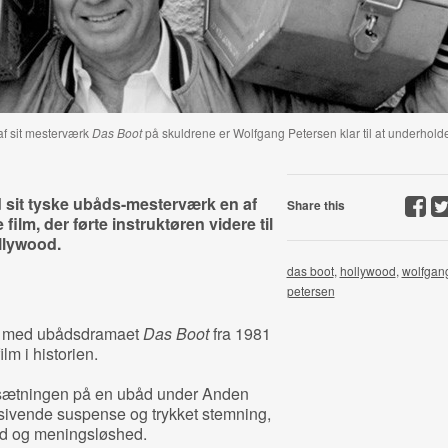
 af sit mesterværk
Das Boot
på skuldrene er Wolfgang Petersen klar til at underhold
sit tyske ubåds-mesterværk en af
Share this
film, der førte instruktøren videre til
llywood.
das boot
,
hollywood
,
wolfgan
petersen
e med ubådsdramaet
Das Boot
fra 1981
lm i historien.
besætningen på en ubåd under Anden
 sivende suspense og trykket stemning,
id og meningsløshed.