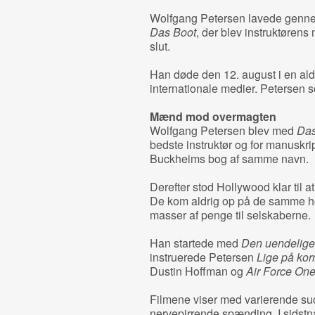
Wolfgang Petersen lavede gennem
Das Boot
, der blev instruktørens
slut.
Han døde den 12. august i en alder
internationale medier. Petersen so
Mænd mod overmagten
Wolfgang Petersen blev med
Das
bedste instruktør og for manuskri
Buckheims bog af samme navn.
Derefter stod Hollywood klar til at
De kom aldrig op på de samme h
masser af penge til selskaberne.
Han startede med
Den uendelige 
instruerede Petersen
Lige på kor
Dustin Hoffman og
Air Force On
Filmene viser med varierende succ
nervepirrende spænding. I sidstn