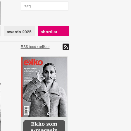
awards 2025
shortlist
RSS-feed / artikler
s