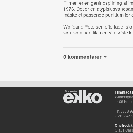
Filmen er en genindspilning af in
1976. Det er en atypisk svanesan
måske et passende punktum for e
Wolfgang Petersen efterlader si
søn, som han fik med sin første k
0 kommentarer
Filmmagas
Wildersgade
1408 Købe
Tlf. 8838 9
CVR. 3468
Chefredak
Claus Chri