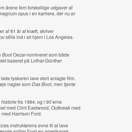
 årene fem forskellige udgaver af
 magnum opus i en karriere, der nu er
 af 81 år af kræft, skriver
v stille ind i sit hjem i Los Angeles.
 Boot
Oscar-nomineret som både
ptet baseret på Lothar-Günther
 lade tyskeren lave stort anlagte film.
øje nagler som
Das Boot
, men tjente
historie
fra 1984, og i 90’erne
net
med Clint Eastwood,
Outbreak
med
e
med Harrison Ford.
es instruktørens evne til at lave
ævnte spiller Ford en amerikansk