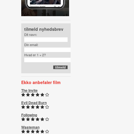
tilmeld nyhedsbrev
Dit navn:
Din email:
Hvad er 1 + 2?
Ekko anbefaler film
The Invite
Evil Dead Burn
Following
Wasteman