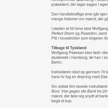
præsident, der tager sagen i egen 
Den handlekraftige ener går igen
mange historier om mænd, der g
I starten af 00’erne stod Wolfgan
Perfect Storm
og
Poseidon
, samt
Pitt i hovedrollen som krigeren Ac
Tilbage til Tyskland
Wolfgang Petersen blev født i d
studerede i Hamborg, før han i slu
Berlin.
Instruktøren stod op gennem 70’ern
hans liv tog en drejning med
Das
Sin sidste film lavede instruktøre
Boot
.
Vier gegen die Bank
fra 20
mænd, der føler sig snydt af bank
begå et kup.