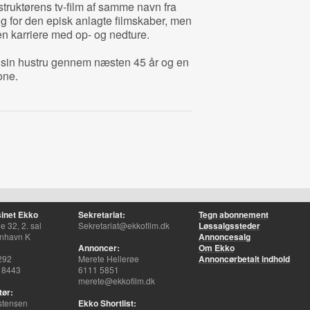
struktørens tv-film af samme navn fra
g for den episk anlagte filmskaber, men
n karriere med op- og nedture.
g sin hustru gennem næsten 45 år og en
one.
inet Ekko
Sekretariat:
Tegn abonnement
 32, 2. sal
Sekretariat@ekkofilm.dk
Løssalgssteder
nhavn K
Annoncesalg
Annoncer:
Om Ekko
292
Merete Hellerøe
Annoncørbetalt indhold
 8443
6111 5851
merete@ekkofilm.dk
tør:
stensen
Ekko Shortlist: