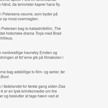
hånd, da terrorister kaprer hans fly.
 i Petersens oeuvre, som byder på
år op imod overmagten.
g Petersen bag to katastrofefilm,
The
 det historiske drama
Troja
med Brad
hilleus.
en nordvestlige havneby Emden og
tningen af 60’erne gik på filmskolen i
e bag adskillige tv-film- og serier, før
 Boot
.
n i fødelandet for første gang siden
Das
16 er en tysk krimikomedie om fire
er og beslutter at tage hævn ved at