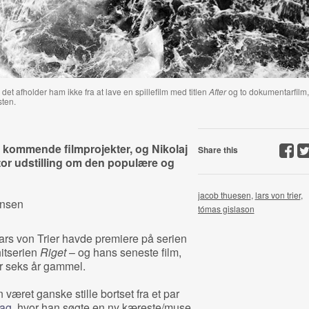
et afholder ham ikke fra at lave en spillefilm med titlen
After
og to dokumentarfilm,
sten.
re kommende filmprojekter, og Nikolaj
Share this
tor udstilling om den populære og
jacob thuesen
,
lars von trier
,
ensen
tómas gislason
t Lars von Trier havde premiere på serien
 hitserien
Riget
– og hans seneste film,
er seks år gammel.
 været ganske stille bortset fra et par
lag
, hvor han søgte en ny kæreste/muse