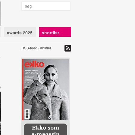
awards 2025
shortlist
RSS-feed / artikler
y