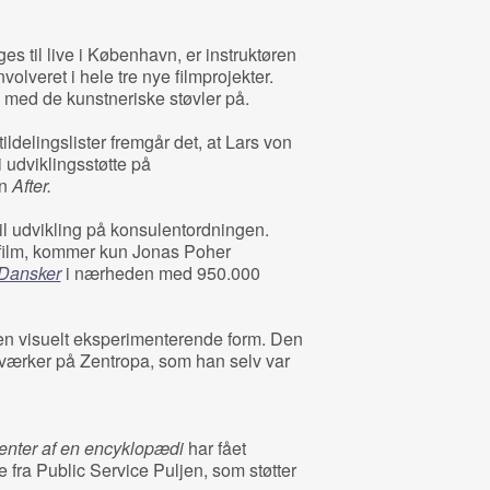
es til live i København, er instruktøren
volveret i hele tre nye filmprojekter.
ø med de kunstneriske støvler på.
ildelingslister fremgår det, at Lars von
 i udviklingsstøtte på
en
After.
 til udvikling på konsulentordningen.
 film, kommer kun Jonas Poher
Dansker
i nærheden med 950.000
en visuelt eksperimenterende form. Den
værker på Zentropa, som han selv var
nter af en encyklopædi
har fået
e fra Public Service Puljen, som støtter