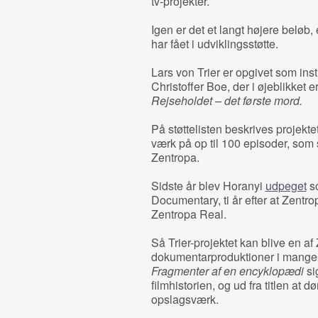
tv-projekter.
Igen er det et langt højere beløb, 
har fået i udviklingsstøtte.
Lars von Trier er opgivet som in
Christoffer Boe, der i øjeblikket
Rejseholdet – det første mord.
På støttelisten beskrives projekt
værk på op til 100 episoder, som 
Zentropa.
Sidste år blev Horanyi
udpeget
so
Documentary, ti år efter at Zent
Zentropa Real.
Så Trier-projektet kan blive en af
dokumentarproduktioner i mange å
Fragmenter af en encyklopædi
si
filmhistorien, og ud fra titlen at 
opslagsværk.