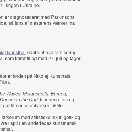
til krigen i Ukraine.
ren er diagnosticeret med Parkinsons
jde, så fans af mesterens værker må
laj Kunsthal
i København fernisering
ss,
som kører til og med 27. juli og tager
ationer fordelt på Nikolaj Kunsthals
Tårn.
the Waves, Melancholia, Europa,
Dancer in the Dark
iscenesættes og
er gør filmenes universer taktile.
kirkerum med stilistiske nik til gotik og
vre i spil i en anderledes kunstnerisk
nsthal.