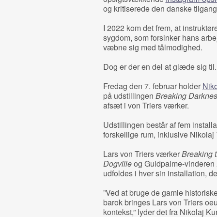
og kritiserede den danske tilgang 
I 2022 kom det frem, at instruktø
sygdom, som forsinker hans arbe
væbne sig med tålmodighed.
Dog er der en del at glæde sig til.
Fredag den 7. februar holder
Niko
på udstillingen
Breaking Darkne
afsæt i von Triers værker.
Udstillingen består af fem install
forskellige rum, inklusive Nikolaj 
Lars von Triers værker
Breaking 
Dogville
og Guldpalme-vinderen
udfoldes i hver sin installation, d
”Ved at bruge de gamle historiske 
barok bringes Lars von Triers oeu
kontekst,” lyder det fra Nikolaj Ku