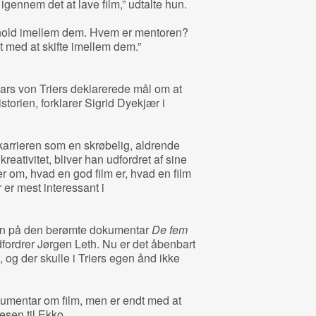
igennem det at lave film,” udtalte hun.
orhold imellem dem. Hvem er mentoren?
 med at skifte imellem dem.”
 Lars von Triers deklarerede mål om at
storien, forklarer Sigrid Dyekjær i
 karrieren som en skrøbelig, aldrende
kreativitet, bliver han udfordret af sine
r om, hvad en god film er, hvad en film
 er mest interessant i
hen på den berømte dokumentar
De fem
dfordrer Jørgen Leth. Nu er det åbenbart
t, og der skulle i Triers egen ånd ikke
umentar om film, men er endt med at
esen til Ekko.