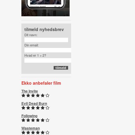
tilmeld nyhedsbrev
Dit navn:
Din email:
Hvad er 1 + 2?
Ekko anbefaler film
The Invite
Evil Dead Burn
Following
Wasteman