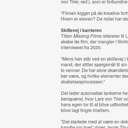
von Trier,
red.
), som er forbundne 
”Filmen kigger på de kreative f
Hvem er eleven? De roller har det
Skillevej i karrieren
Titlen
Missing Films
refererer til
skabe de film, der mangler i filmhi
interviewet fra 2020.
”Mens han står ved en skillevej i
mand, der stiller spørgsmål til sin 
to venner. De har store skænderie
bør være, og hvilke elementer der
skabelsesprocessen.”
Det leder automatisk tankerne 
benspænd,
hvor Lars von Trier u
hans egen tur til at blive udfordre
blive lagt fingre imellem.
”Det startede med at være en dok
handle om livet,” siger Jacob Thu