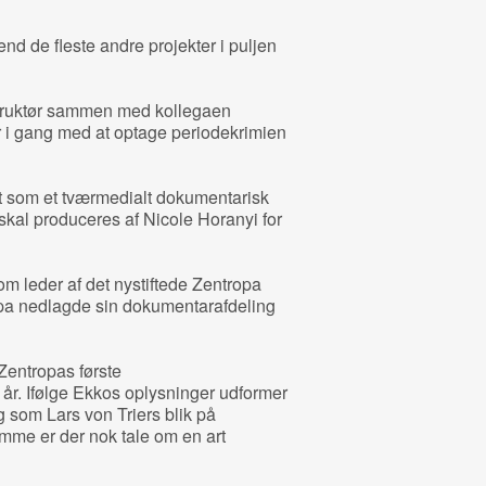
end de fleste andre projekter i puljen
struktør sammen med kollegaen
 er i gang med at optage periodekrimien
et som et tværmedialt dokumentarisk
skal produceres af Nicole Horanyi for
m leder af det nystiftede Zentropa
ropa nedlagde sin dokumentarafdeling
 Zentropas første
r. Ifølge Ekkos oplysninger udformer
g som Lars von Triers blik på
dømme er der nok tale om en art