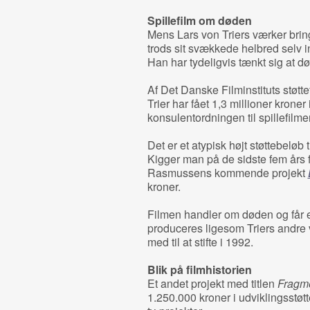
Spillefilm om døden
Mens Lars von Triers værker bring
trods sit svækkede helbred selv in
Han har tydeligvis tænkt sig at d
Af Det Danske Filminstituts støttet
Trier har fået 1,3 millioner kroner
konsulentordningen til spillefilm
Det er et atypisk højt støttebeløb
Kigger man på de sidste fem års
Rasmussens kommende projekt
kroner.
Filmen handler om døden og får 
produceres ligesom Triers andre 
med til at stifte i 1992.
Blik på filmhistorien
Et andet projekt med titlen
Fragme
1.250.000 kroner i udviklingsstøtt