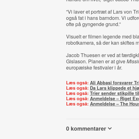
”Vi laver et portræt af Lars von T
også fat i hans barndom. Vi udfor
ofte på gyngende grund.”
Visuelt er filmen legende med bl
robotkamera, så der kan skiftes m
Jacob Thuesen er ved at færdig
Gislason. Planen er at give
Missi
europæiske festivaler i år.
Læs også:
Ali Abbasi forsvarer Tri
Læs også:
Da Lars klippede et hjø
Læs også:
Trier sender stikpille t
Læs også:
Anmeldelse – Riget E
Læs også:
Anmeldelse – The Hous
0 kommentarer