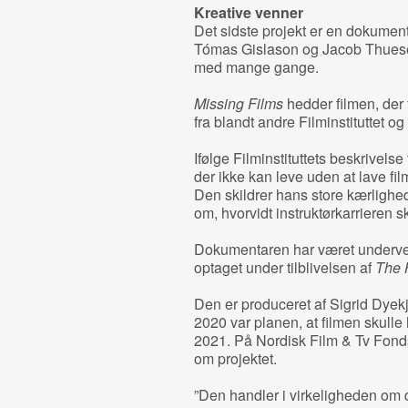
Kreative venner
Det sidste projekt er en dokument
Tómas Gislason og Jacob Thuese
med mange gange.
Missing Films
hedder filmen, der 
fra blandt andre Filminstituttet og
Ifølge Filminstituttets beskrivelse
der ikke kan leve uden at lave fil
Den skildrer hans store kærlighed
om, hvorvidt instruktørkarrieren sk
Dokumentaren har været undervej
optaget under tilblivelsen af
The 
Den er produceret af Sigrid Dyek
2020 var planen, at filmen skulle
2021. På Nordisk Film & Tv Fond
om projektet.
”Den handler i virkeligheden om 