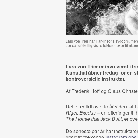
Lars von Trier har Parkinsons sygdom, men d
der på forskellig vis reflekterer over filmkun
Lars von Trier er involveret i t
Kunsthal åbner fredag for en s
kontroversielle instruktør.
Af Frederik Hoff og Claus Christ
Det er er lidt over to år siden, a
Riget: Exodus –
en efterfølger til
The House that Jack Built
, er ov
De seneste par år har instruktøren
opsigtsvækkende
Instagram-ops