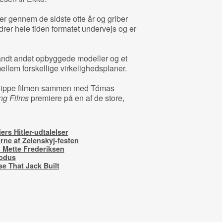
rier gennem de sidste otte år og griber
drer hele tiden formatet undervejs og er
andt andet opbyggede modeller og et
ellem forskellige virkelighedsplaner.
klippe filmen sammen med Tómas
ng Films
premiere på en af de store,
ers Hitler-udtalelser
rne af Zelenskyj-festen
il Mette Frederiksen
xodus
e That Jack Built