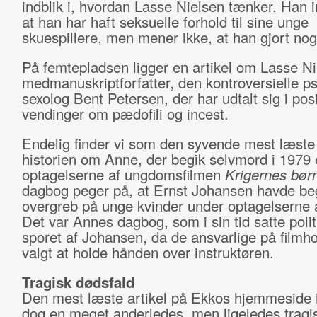
indblik i, hvordan Lasse Nielsen tænker. Han
at han har haft seksuelle forhold til sine unge
skuespillere, men mener ikke, at han gjort noge
På femtepladsen ligger en artikel om Lasse N
medmanuskriptforfatter, den kontroversielle p
sexolog Bent Petersen, der har udtalt sig i posi
vendinger om pædofili og incest.
Endelig finder vi som den syvende mest læste 
historien om Anne, der begik selvmord i 1979 
optagelserne af ungdomsfilmen
Krigernes bør
dagbog peger på, at Ernst Johansen havde be
overgreb på unge kvinder under optagelserne a
Det var Annes dagbog, som i sin tid satte polit
sporet af Johansen, da de ansvarlige på filmh
valgt at holde hånden over instruktøren.
Tragisk dødsfald
Den mest læste artikel på Ekkos hjemmeside 
dog en meget anderledes, men ligeledes tragis