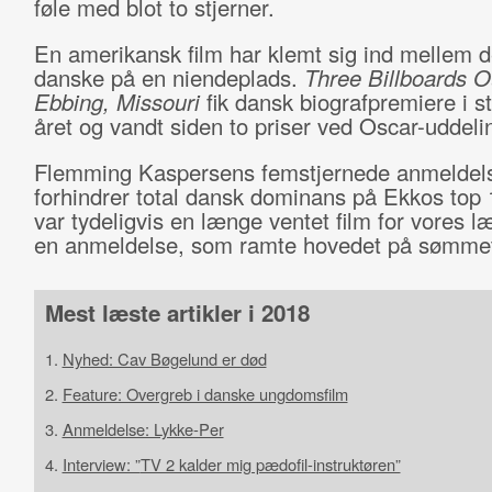
føle med blot to stjerner.
En amerikansk film har klemt sig ind mellem d
danske på en niendeplads.
Three Billboards O
Ebbing, Missouri
fik dansk biografpremiere i s
året og vandt siden to priser ved Oscar-uddeli
Flemming Kaspersens femstjernede anmeldel
forhindrer total dansk dominans på Ekkos top 
var tydeligvis en længe ventet film for vores l
en anmeldelse, som ramte hovedet på sømme
Mest læste artikler i 2018
1.
Nyhed: Cav Bøgelund er død
2.
Feature: Overgreb i danske ungdomsfilm
3.
Anmeldelse: Lykke-Per
4.
Interview: ”
TV 2 kalder mig pædofil-instruktøren”