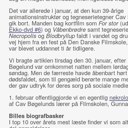
Det var allerede i januar, at den kun 39-årige
animationsinstruktør og tegneserietegner Cav
gik bort. Manden bag kortfilm som
For stor
(ud
Ekko-dvd #6
) og
Våbenbrødre
samt tegneseri
Necropolis
og
Blodbryllup
faldt i vandet og dr
vej hjem fra en fest på Den Danske Filmskole,
var blevet uddannet ti år tidligere.
Vi bragte artiklen tirsdag den 30. januar, efter 
Bøgelund var omkommet natten mellem lørda
søndag. Men de færreste havde åbenbart hør
dødsfaldet, som til gengæld berørte mange m
der gav udtryk for deres sorg på sociale medie
1. februar offentliggjorde vi en egentlig
nekrol
af Cav Bøgelunds lærer på Filmskolen, Gunnar
Billes biografbasker
I top 10 over årets mest læste finder vi som al