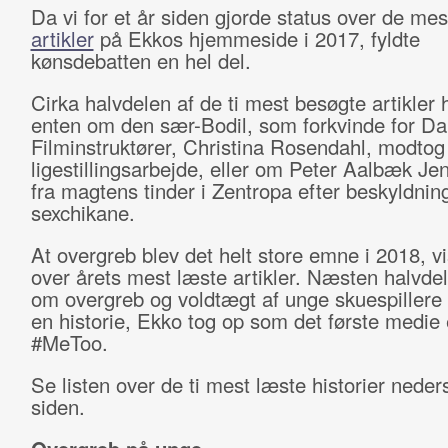
Da vi for et år siden gjorde status over de me
artikler
på Ekkos hjemmeside i 2017, fyldte
kønsdebatten en hel del.
Cirka halvdelen af de ti mest besøgte artikler
enten om den sær-Bodil, som forkvinde for D
Filminstruktører, Christina Rosendahl, modtog 
ligestillingsarbejde, eller om Peter Aalbæk Je
fra magtens tinder i Zentropa efter beskyldni
sexchikane.
At overgreb blev det helt store emne i 2018, vi
over årets mest læste artikler. Næsten halvde
om overgreb og voldtægt af unge skuespillere 
en historie, Ekko tog op som det første medie 
#MeToo.
Se listen over de ti mest læste historier neder
siden.