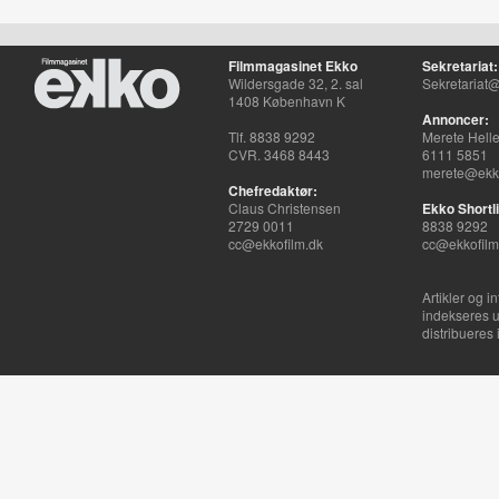
Filmmagasinet Ekko
Sekretariat:
Wildersgade 32, 2. sal
Sekretariat@
1408 København K
Annoncer:
Tlf. 8838 9292
Merete Hell
CVR. 3468 8443
6111 5851
merete@ekko
Chefredaktør:
Claus Christensen
Ekko Shortli
2729 0011
8838 9292
cc@ekkofilm.dk
cc@ekkofilm
Artikler og i
indekseres u
distribueres