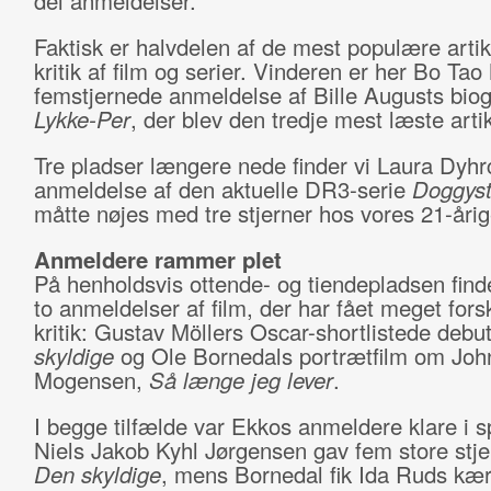
del anmeldelser.
Faktisk er halvdelen af de mest populære artikl
kritik af film og serier. Vinderen er her Bo Tao
femstjernede anmeldelse af Bille Augusts bio
Lykke-Per
, der blev den tredje mest læste artik
Tre pladser længere nede finder vi Laura Dyhr
anmeldelse af den aktuelle DR3-serie
Doggyst
måtte nøjes med tre stjerner hos vores 21-årige
Anmeldere rammer plet
På henholdsvis ottende- og tiendepladsen find
to anmeldelser af film, der har fået meget forsk
kritik: Gustav Möllers Oscar-shortlistede debu
skyldige
og Ole Bornedals portrætfilm om Joh
Mogensen,
Så længe jeg lever
.
I begge tilfælde var Ekkos anmeldere klare i sp
Niels Jakob Kyhl Jørgensen gav fem store stjer
Den skyldige
, mens Bornedal fik Ida Ruds kær