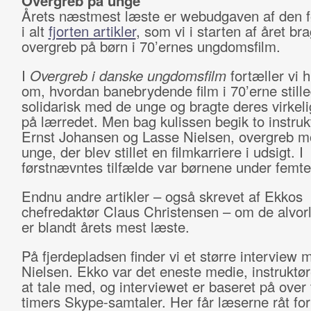
Overgreb på unge
Årets næstmest læste er webudgaven af den fø
i alt
fjorten artikler
, som vi i starten af året br
overgreb på børn i 70’ernes ungdomsfilm.
I
Overgreb i danske ungdomsfilm
fortæller vi h
om, hvordan banebrydende film i 70’erne stille
solidarisk med de unge og bragte deres virkel
på lærredet. Men bag kulissen begik to instruk
Ernst Johansen og Lasse Nielsen, overgreb m
unge, der blev stillet en filmkarriere i udsigt. I
førstnævntes tilfælde var børnene under femte
Endnu andre artikler – også skrevet af Ekkos
chefredaktør Claus Christensen – om de alvorl
er blandt årets mest læste.
På fjerdepladsen finder vi et større interview
Nielsen. Ekko var det eneste medie, instruktør
at tale med, og interviewet er baseret på over 
timers Skype-samtaler. Her får læserne råt fo