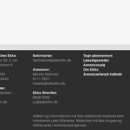
inet Ekko
Sekretariat:
Tegn abonnement
 32, 2. sal
Sekretariat@ekkofilm.dk
Løssalgssteder
nhavn K
Annoncesalg
Annoncer:
Om Ekko
292
Merete Hellerøe
Annoncørbetalt indhold
 8443
6111 5851
merete@ekkofilm.dk
tør:
stensen
Ekko Shortlist:
8838 9292
m.dk
cc@ekkofilm.dk
Artikler og informationer må ikke elektronisk kopieres eller
indekseres uden tilladelse. Materialet må ikke bruges og
distribueres i kommercielt øjemed.