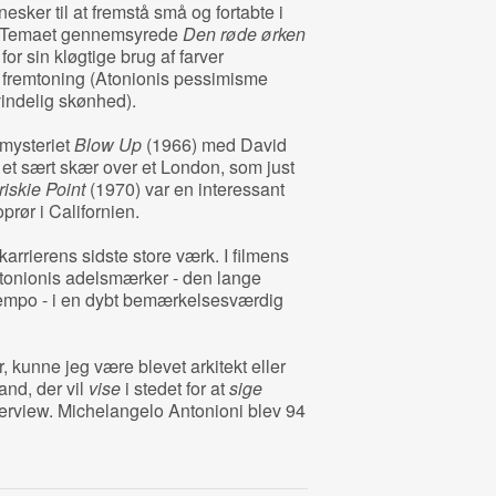
sker til at fremstå små og fortabte i
r. Temaet gennemsyrede
Den røde ørken
or sin kløgtige brug af farver
 fremtoning (Atonionis pessimisme
vindelig skønhed).
dmysteriet
Blow Up
(1966) med David
et sært skær over et London, som just
iskie Point
(1970) var en interessant
prør i Californien.
arrierens sidste store værk. I filmens
tonionis adelsmærker - den lange
tempo - i en dybt bemærkelsesværdig
r, kunne jeg være blevet arkitekt eller
and, der vil
vise
i stedet for at
sige
terview. Michelangelo Antonioni blev 94