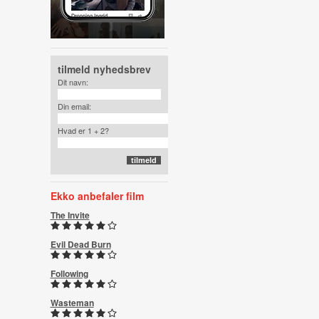
tilmeld nyhedsbrev
Dit navn:
Din email:
Hvad er 1 + 2?
Ekko anbefaler film
The Invite
Evil Dead Burn
Following
Wasteman