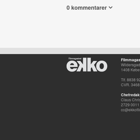
0 kommentarer
Filmmagas
Wildersgade
1408 Købe
Tlf. 8838 9
CVR. 3468
Chefredak
Claus Chri
2729 0011
cc@ekkofil