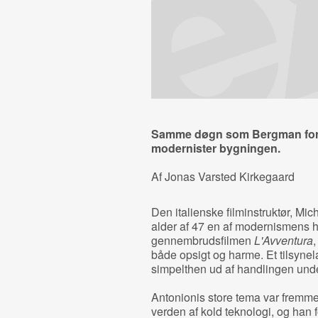
Samme døgn som Bergman forlo
modernister bygningen.
Af Jonas Varsted Kirkegaard
Den italienske filminstruktør, Mi
alder af 47 en af modernismens h
gennembrudsfilmen
L'Avventura
,
både opsigt og harme. Et tilsynel
simpelthen ud af handlingen unde
Antonionis store tema var fremm
verden af kold teknologi, og han f