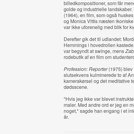
billedkompositioner, som får menne
golde og industrielle landskabe
(1964), en film, som også huskes f
og Monica Vittis næsten ikoniske
var ikke uforenelig med blik for k
Derefter gik det til udlandet: Mor
Hemmings i hovedrollen kastede 
var begyndt at swinge, mens
Zabr
rodebutik af en film om studentero
Profession: Reporter
(1975) blev k
slutsekvens kulminerede to af An
kamerakørsel og det meditative 
dødsscene.
"Hvis jeg ikke var blevet instruktø
maler. Med andre ord er jeg en m
noget," sagde han engang i et in
år.