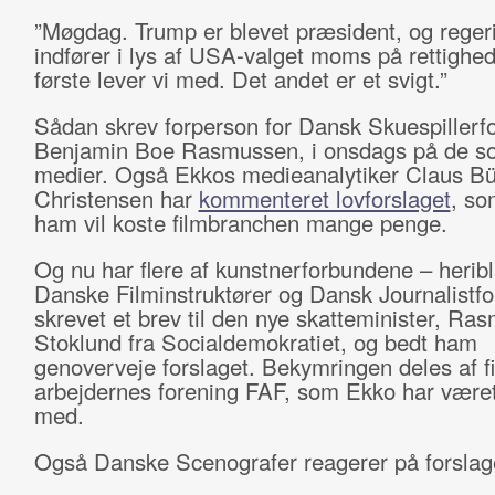
”Møgdag. Trump er blevet præsident, og reger
indfører i lys af USA-valget moms på rettighed
første lever vi med. Det andet er et svigt.”
Sådan skrev forperson for Dansk Skuespillerf
Benjamin Boe Rasmussen, i onsdags på de so
medier. Også Ekkos medieanalytiker Claus B
Christensen har
kommenteret lovforslaget
, so
ham vil koste filmbranchen mange penge.
Og nu har flere af kunstnerforbundene – herib
Danske Filminstruktører og Dansk Journalistf
skrevet et brev til den nye skatteminister, Ra
Stoklund fra Socialdemokratiet, og bedt ham
genoverveje forslaget. Bekymringen deles af fi
arbejdernes forening FAF, som Ekko har været
med.
Også Danske Scenografer reagerer på forslag