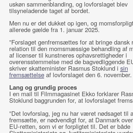
uskøn sammenblanding, og lovforslaget blev
tilsyneladende taget af bordet.
Men nu er det dukket op igen, og momsforpligt
allerede gælde fra 1. januar 2025.
”Forslaget genfremsættes for at bringe dansk r
relation til den momsmæssige behandling af 
af licenser til kunstneres ophavsrettigheder i
overensstemmelse med de bagvedliggende EU-
skriver skatteminister Rasmus Stoklund i
sin
fremsættelse
af lovforslaget den 6. november.
Lang og grundig proces
I en mail til Filmmagasinet Ekko forklarer Ra
Stoklund baggrunden for, at lovforslaget frem
”Det lovforslag, jeg nu har været nødsaget til a
fremsætte, er nødvendigt for, at Danmark over
EU-retten, som vi er forpligtet til. Det er både
Skatteministeriets og Justitsministeriets vurder