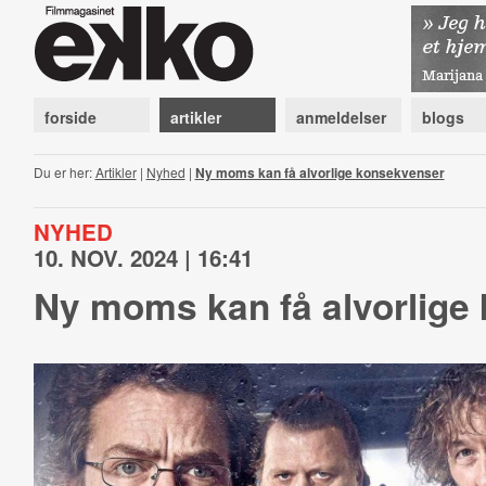
forside
artikler
anmeldelser
blogs
Du er her:
Artikler
|
Nyhed
|
Ny moms kan få alvorlige konsekvenser
NYHED
10. NOV. 2024 | 16:41
Ny moms kan få alvorlige