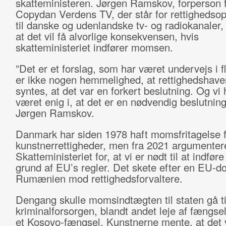
skatteministeren. Jørgen Ramskov, forperson 
Copydan Verdens TV, der står for rettighedso
til danske og udenlandske tv- og radiokanaler, 
at det vil få alvorlige konsekvensen, hvis
skatteministeriet indfører momsen.
”Det er et forslag, som har været undervejs i fl
er ikke nogen hemmelighed, at rettighedshave
syntes, at det var en forkert beslutning. Og vi 
været enig i, at det er en nødvendig beslutning
Jørgen Ramskov.
Danmark har siden 1978 haft momsfritagelse f
kunstnerrettigheder, men fra 2021 argumente
Skatteministeriet for, at vi er nødt til at indfør
grund af EU’s regler. Det skete efter en EU-d
Rumænien mod rettighedsforvaltere.
Dengang skulle momsindtægten til staten gå ti
kriminalforsorgen, blandt andet leje af fængsel
et Kosovo-fængsel. Kunstnerne mente, at det 