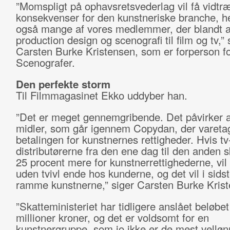
”Momspligt på ophavsretsvederlag vil få vidt
konsekvenser for den kunstneriske branche, h
også mange af vores medlemmer, der blandt a
production design og scenografi til film og tv,” 
Carsten Burke Kristensen, som er forperson f
Scenografer.
Den perfekte storm
Til Filmmagasinet Ekko uddyber han.
”Det er meget gennemgribende. Det påvirker a
midler, som går igennem Copydan, der vareta
betalingen for kunstnernes rettigheder. Hvis tv
distributørerne fra den ene dag til den anden s
25 procent mere for kunstnerrettighederne, vil
uden tvivl ende hos kunderne, og det vil i sids
ramme kunstnerne,” siger Carsten Burke Krist
”Skatteministeriet har tidligere anslået beløbet 
millioner kroner, og det er voldsomt for en
kunstnergruppe, som jo ikke er de mest vellø