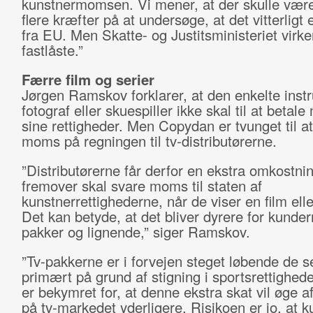
kunstnermomsen. Vi mener, at der skulle være
flere kræfter på at undersøge, at det vitterligt 
fra EU. Men Skatte- og Justitsministeriet virke
fastlåste.”
Færre film og serier
Jørgen Ramskov forklarer, at den enkelte instr
fotograf eller skuespiller ikke skal til at betal
sine rettigheder. Men Copydan er tvunget til a
moms på regningen til tv-distributørerne.
”Distributørerne får derfor en ekstra omkostnin
fremover skal svare moms til staten af
kunstnerrettighederne, når de viser en film elle
Det kan betyde, at det bliver dyrere for kunder
pakker og lignende,” siger Ramskov.
”Tv-pakkerne er i forvejen steget løbende de s
primært på grund af stigning i sportsrettighede
er bekymret for, at denne ekstra skat vil øge 
på tv-markedet yderligere. Risikoen er jo, at k