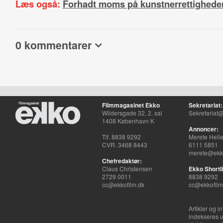
Læs også:
Forhadt moms på kunstnerrettigheder
0 kommentarer
Filmmagasinet Ekko
Sekretariat:
Wildersgade 32, 2. sal
Sekretariat@
1408 København K
Annoncer:
Tlf. 8838 9292
Merete Hell
CVR. 3468 8443
6111 5851
merete@ekko
Chefredaktør:
Claus Christensen
Ekko Shortli
2729 0011
8838 9292
cc@ekkofilm.dk
cc@ekkofilm
Artikler og i
indekseres u