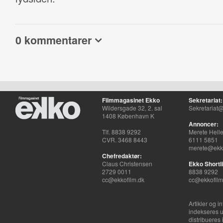
0 kommentarer
Filmmagasinet Ekko
Sekretariat:
Wildersgade 32, 2. sal
Sekretariat@
1408 København K
Annoncer:
Tlf. 8838 9292
Merete Hell
CVR. 3468 8443
6111 5851
merete@ekko
Chefredaktør:
Claus Christensen
Ekko Shortli
2729 0011
8838 9292
cc@ekkofilm.dk
cc@ekkofilm
Artikler og i
indekseres u
distribueres