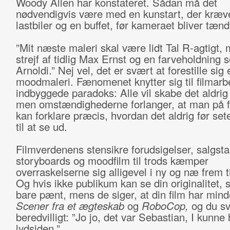
Woody Allen har konstateret. Sådan må det
nødvendigvis være med en kunstart, der kræv
lastbiler og en buffet, før kameraet bliver tænd
”Mit næste maleri skal være lidt Tal R-agtigt, 
strejf af tidlig Max Ernst og en farveholdning 
Arnoldi.” Nej vel, det er svært at forestille sig 
moodmaleri. Fænomenet knytter sig til filmarb
indbyggede paradoks: Alle vil skabe det aldrig 
men omstændighederne forlanger, at man på 
kan forklare præcis, hvordan det aldrig før s
til at se ud.
Filmverdenens stensikre forudsigelser, salgstal
storyboards og moodfilm til trods kæmper
overraskelserne sig alligevel i ny og næ frem ti
Og hvis ikke publikum kan se din originalitet, 
bare pænt, mens de siger, at din film har min
Scener fra et ægteskab
og
RoboCop,
og du sv
beredvilligt: ”Jo jo, det var Sebastian, I kunne
lydsiden.”