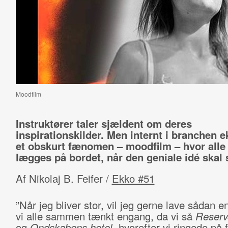
Moodfilm
Instruktører taler sjældent om deres
inspirationskilder. Men internt i branchen e
et obskurt fænomen – moodfilm – hvor alle 
lægges på bordet, når den geniale idé skal
Af Nikolaj B. Feifer /
Ekko #51
”Når jeg bliver stor, vil jeg gerne lave sådan en
vi alle sammen tænkt engang, da vi så
Reserv
og
Ondskabens hotel,
hvorefter vi ringede på fa