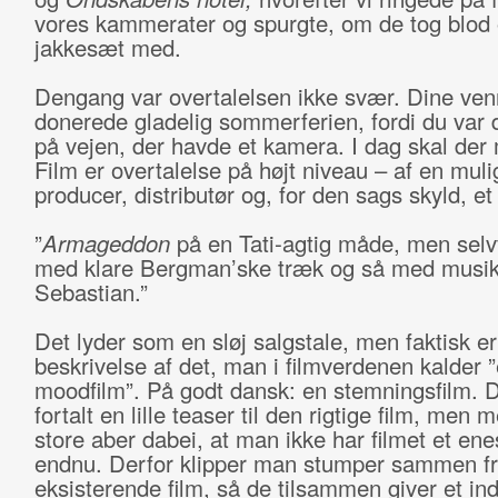
vores kammerater og spurgte, om de tog blod
jakkesæt med.
Dengang var overtalelsen ikke svær. Dine ven
donerede gladelig sommerferien, fordi du var 
på vejen, der havde et kamera. I dag skal der m
Film er overtalelse på højt niveau – af en muli
producer, distributør og, for den sags skyld, et 
”
Armageddon
på en Tati-agtig måde, men selvf
med klare Bergman’ske træk og så med musik
Sebastian.”
Det lyder som en sløj salgstale, men faktisk er
beskrivelse af det, man i filmverdenen kalder 
moodfilm”. På godt dansk: en stemningsfilm. D
fortalt en lille teaser til den rigtige film, men 
store aber dabei, at man ikke har filmet et en
endnu. Derfor klipper man stumper sammen f
eksisterende film, så de tilsammen giver et ind