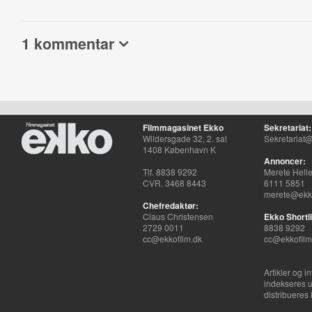
1 kommentar
Filmmagasinet Ekko
Sekretariat:
Wildersgade 32, 2. sal
Sekretariat@
1408 København K
Annoncer:
Tlf. 8838 9292
Merete Hell
CVR. 3468 8443
6111 5851
merete@ekko
Chefredaktør:
Claus Christensen
Ekko Shortli
2729 0011
8838 9292
cc@ekkofilm.dk
cc@ekkofilm
Artikler og i
indekseres u
distribueres