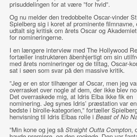
prisuddelingen for at være ”for hvid”.
Og nu melder den tredobbelte Oscar-vinder S
Spielberg sig i koret af prominente filmnavne, 
udtalt sig kritisk om årets Oscar og Akademiet,
for nomineringerne.
I en længere interview med The Hollywood Re
fortæller instruktøren åbenhjertigt om sin util
med årets nomineringer og de tiltag, Oscar-ko
sat i søen som svar på den massive kritik.
”Jeg er en stor tilhænger af Oscar, men jeg va
overrasket over nogle af dem, der ikke blev no
Det overraskede mig, at Idris Elba ikke fik en
nominering. Jeg synes Idris’ præstation var en
bedste i birolle-kategorien,” fortæller Spielbe
henvisning til Idris Elbas rolle i
Beast of No Na
”Min kone og jeg så
Straight Outta Compton
, 
havde premiere, og den
rockede
. Den var fant