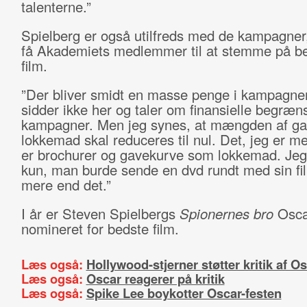
talenterne.”
Spielberg er også utilfreds med de kampagner,
få Akademiets medlemmer til at stemme på b
film.
”Der bliver smidt en masse penge i kampagner
sidder ikke her og taler om finansielle begræn
kampagner. Men jeg synes, at mængden af ga
lokkemad skal reduceres til nul. Det, jeg er m
er brochurer og gavekurve som lokkemad. Jeg
kun, man burde sende en dvd rundt med sin fi
mere end det.”
I år er Steven Spielbergs
Spionernes bro
Osca
nomineret for bedste film.
Læs også:
Hollywood-stjerner støtter kritik af O
Læs også:
Oscar reagerer på kritik
Læs også:
Spike Lee boykotter Oscar-festen