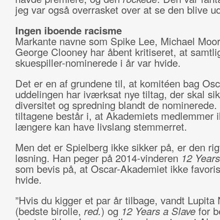
jeg var også overrasket over at se den blive ud
Ingen iboende racisme
Markante navne som Spike Lee, Michael Moor
George Clooney har åbent kritiseret, at samtli
skuespiller-nominerede i år var hvide.
Det er en af grundene til, at komitéen bag Osc
uddelingen har iværksat nye tiltag, der skal sik
diversitet og spredning blandt de nominerede. 
tiltagene består i, at Akademiets medlemmer 
længere kan have livslang stemmerret.
Men det er Spielberg ikke sikker på, er den rig
løsning. Han peger på 2014-vinderen
12 Years
som bevis på, at Oscar-Akademiet ikke favoris
hvide.
”Hvis du kigger et par år tilbage, vandt Lupita
(bedste birolle,
red.
) og
12 Years a Slave
for b